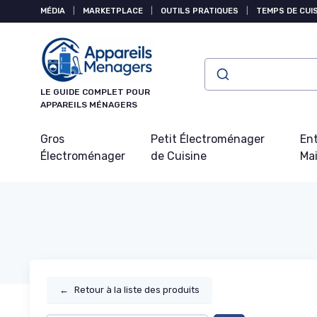
Panneau de gestion des cookies
MÉDIA
|
MARKETPLACE
|
OUTILS PRATIQUES
|
TEMPS DE CUI
LE GUIDE COMPLET POUR
APPAREILS MÉNAGERS
Gros
Petit Électroménager
Ent
Électroménager
de Cuisine
Ma
←
Retour à la liste des produits