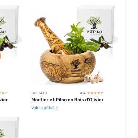
☆☆☆
★★★
SOLTAKO
4.4
☆☆☆☆☆
★★★★★
vier
Mortier et Pilon en Bois d'Olivier
Voir le détail