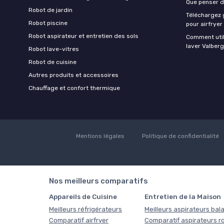
Que penser de
Robot de jardin
Téléchargez g
Robot piscine
pour airfryer
Robot aspirateur et entretien des sols
Comment util
laver Valberg
Robot lave-vitres
Robot de cuisine
Autres produits et accessoires
Chauffage et confort thermique
Mentions légales
Politique de confidentialité
Nos meilleurs comparatifs
Appareils de Cuisine
Entretien de la Maison
Meilleurs réfrigérateurs
Meilleurs aspirateurs bala
Comparatif airfryer
Comparatif aspirateurs r