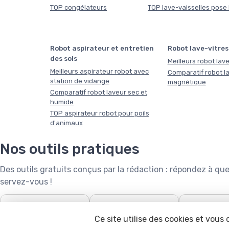
TOP congélateurs
TOP lave-vaisselles pose 
Robot aspirateur et entretien
Robot lave-vitres
des sols
Meilleurs robot lave
Meilleurs aspirateur robot avec
Comparatif robot la
station de vidange
magnétique
Comparatif robot laveur sec et
humide
TOP aspirateur robot pour poils
d'animaux
Nos outils pratiques
Des outils gratuits conçus par la rédaction : répondez à 
servez-vous !
❄️
🧺

Puissance de climatiseur
Capacité de lave-linge
Robot tonde
Ce site utilise des cookies et vous
calcula