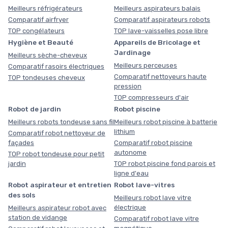
Meilleurs réfrigérateurs
Meilleurs aspirateurs balais
Comparatif airfryer
Comparatif aspirateurs robots
TOP congélateurs
TOP lave-vaisselles pose libre
Hygiène et Beauté
Appareils de Bricolage et
Jardinage
Meilleurs sèche-cheveux
Meilleurs perceuses
Comparatif rasoirs électriques
Comparatif nettoyeurs haute
TOP tondeuses cheveux
pression
TOP compresseurs d'air
Robot de jardin
Robot piscine
Meilleurs robots tondeuse sans fil
Meilleurs robot piscine à batterie
lithium
Comparatif robot nettoyeur de
façades
Comparatif robot piscine
autonome
TOP robot tondeuse pour petit
jardin
TOP robot piscine fond parois et
ligne d'eau
Robot aspirateur et entretien
Robot lave-vitres
des sols
Meilleurs robot lave vitre
électrique
Meilleurs aspirateur robot avec
station de vidange
Comparatif robot lave vitre