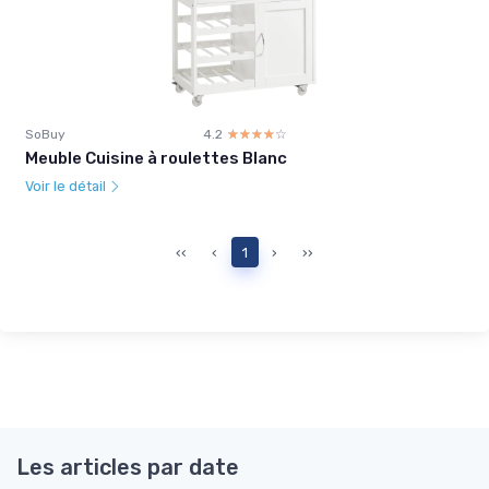
SoBuy
4.2
☆☆☆☆☆
★★★★★
Meuble Cuisine à roulettes Blanc
Voir le détail
‹‹
‹
1
›
››
Les articles par date