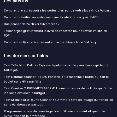
Les plus lus
Comprendre et résoudre les codes d'erreur de votre lave-linge Valberg
Comment réinitialiser votre machine à café Krups à grain EA81
Que penser de l'airfryer Silvercrest ?
Téléchargez gratuitement le livre de recettes pour airfryer Philips en
PDF
Comment utiliser efficacement votre machine à laver Valberg
Les derniers articles
Test Tefal Multi Delices Express 6 pots : la petite yaourtière rapide qui
fait le job
Test Rommelsbacher PM 220 Pastarella : la machine à pâtes qui fait le
boulot sans être parfaite
Test Comfee CH90J64ET4A2B2-EU : une hotte murale inclinée qui fait le
job sans exploser le budget
Test Kränzle UFO Round Cleaner 350 mm : la tête de lavage qui fait le job
sans éclabousser partout
Programme rapide du lave-linge : ce qu'il lave vraiment et quand le
cycle long fait la différence