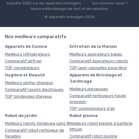
enquête 2025 sur les appareils ménagers
Qui sommes-nous ?
Notre méthodologie de test et de sélection
© Appareils ménagers 2026
Nos meilleurs comparatifs
Appareils de Cuisine
Entretien de la Maison
Meilleurs réfrigérateurs
Meilleurs aspirateurs balais
Comparatif airfryer
Comparatif aspirateurs robots
TOP congélateurs
TOP lave-vaisselles pose libre
Hygiène et Beauté
Appareils de Bricolage et
Jardinage
Meilleurs sèche-cheveux
Meilleurs perceuses
Comparatif rasoirs électriques
Comparatif nettoyeurs haute
TOP tondeuses cheveux
pression
TOP compresseurs d'air
Robot de jardin
Robot piscine
Meilleurs robots tondeuse sans fil
Meilleurs robot piscine à batterie
lithium
Comparatif robot nettoyeur de
façades
Comparatif robot piscine