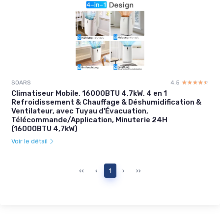
SOARS
4.5
☆☆☆☆☆
★★★★★
Climatiseur Mobile, 16000BTU 4,7kW, 4 en 1
Refroidissement & Chauffage & Déshumidification &
Ventilateur, avec Tuyau d'Évacuation,
Télécommande/Application, Minuterie 24H
(16000BTU 4,7kW)
Voir le détail
‹‹
‹
1
›
››