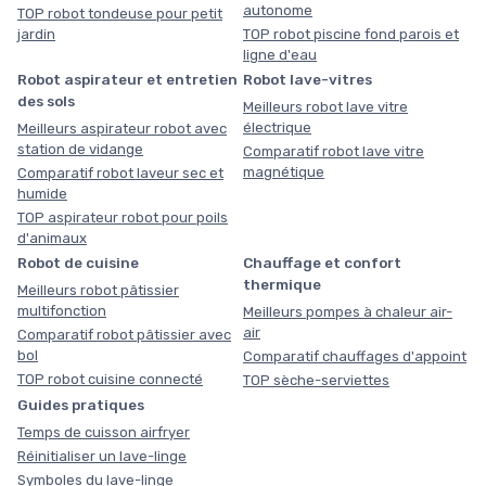
autonome
TOP robot tondeuse pour petit
jardin
TOP robot piscine fond parois et
ligne d'eau
Robot aspirateur et entretien
Robot lave-vitres
des sols
Meilleurs robot lave vitre
électrique
Meilleurs aspirateur robot avec
station de vidange
Comparatif robot lave vitre
magnétique
Comparatif robot laveur sec et
humide
TOP aspirateur robot pour poils
d'animaux
Robot de cuisine
Chauffage et confort
thermique
Meilleurs robot pâtissier
multifonction
Meilleurs pompes à chaleur air-
air
Comparatif robot pâtissier avec
bol
Comparatif chauffages d'appoint
TOP robot cuisine connecté
TOP sèche-serviettes
Guides pratiques
Temps de cuisson airfryer
Réinitialiser un lave-linge
Symboles du lave-linge