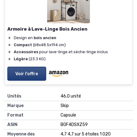
Armoire à Lave-Linge Bois Ancien
＋
Design en
bois ancien
＋
Compact
(68x48.5x194 cm)
＋
Accessoires
pour lave-linge et sèche-linge inclus
＋
Légère
(23.3 KG)
Voir l'offre
Unités
‎46.0 unité
Marque
‎Skip
Format
‎Capsule
ASIN
B0F4DSXZ59
Moyenne des
4,7 4,7 sur 5 étoiles 1 020