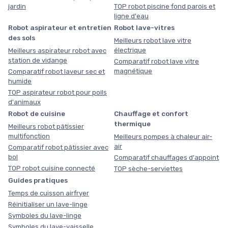
jardin
TOP robot piscine fond parois et
ligne d'eau
Robot aspirateur et entretien
Robot lave-vitres
des sols
Meilleurs robot lave vitre
électrique
Meilleurs aspirateur robot avec
station de vidange
Comparatif robot lave vitre
magnétique
Comparatif robot laveur sec et
humide
TOP aspirateur robot pour poils
d'animaux
Robot de cuisine
Chauffage et confort
thermique
Meilleurs robot pâtissier
multifonction
Meilleurs pompes à chaleur air-
air
Comparatif robot pâtissier avec
bol
Comparatif chauffages d'appoint
TOP robot cuisine connecté
TOP sèche-serviettes
Guides pratiques
Temps de cuisson airfryer
Réinitialiser un lave-linge
Symboles du lave-linge
Symboles du lave-vaisselle