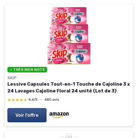
⭐ TRÈS BIEN NOTÉ
SKIP
Lessive Capsules Tout-en-1 Touche de Cajoline 3 x
24 Lavages Cajoline Floral 24 unité (Lot de 3)
★★★★★
★★★★★
4,6/5
—
680 avis
Voir l'offre