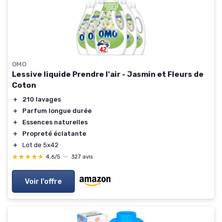
OMO
Lessive liquide Prendre l'air - Jasmin et Fleurs de
Coton
＋
210 lavages
＋
Parfum longue durée
＋
Essences naturelles
＋
Propreté éclatante
＋
Lot de 5x42
★★★★★
★★★★★
4,6/5
—
327 avis
Voir l'offre