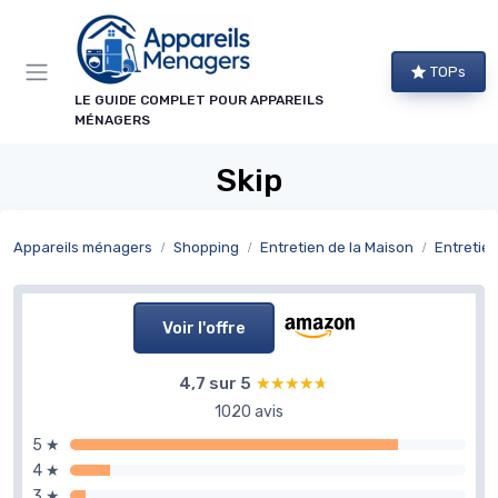
Panneau de gestion des cookies
TOPs
LE GUIDE COMPLET POUR APPAREILS
MÉNAGERS
Skip
Appareils ménagers
Shopping
Entretien de la Maison
Entretien
Voir l'offre
4,7 sur 5
★★★★★
★★★★★
1020 avis
5 ★
4 ★
3 ★