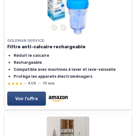
GOLDMAN SERVICE
Filtre anti-calcaire rechargeable
＋
Réduit le calcaire
＋
Rechargeable
＋
Compatible avec machines à laver et lave-vaisselle
＋
Protège les appareils électroménagers
★★★★★
★★★★★
4,1/5
—
70 avis
Voir l'offre