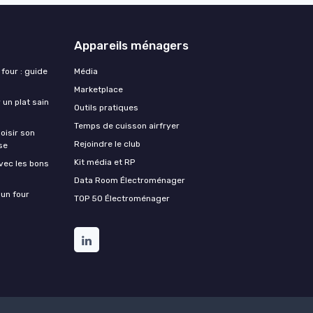
Appareils ménagers
 four : guide
Média
Marketplace
 un plat sain
Outils pratiques
Temps de cuisson airfryer
oisir son
Rejoindre le club
se
Kit média et RP
vec les bons
Data Room Électroménager
 un four
TOP 50 Électroménager