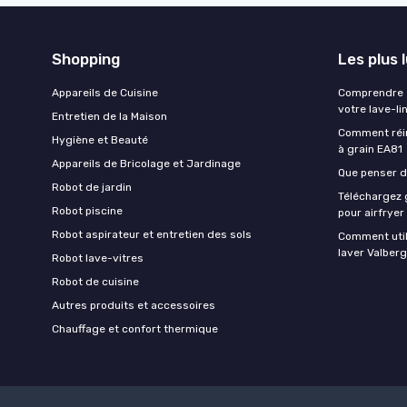
Shopping
Les plus 
Appareils de Cuisine
Comprendre e
votre lave-li
Entretien de la Maison
Comment réin
Hygiène et Beauté
à grain EA81
Appareils de Bricolage et Jardinage
Que penser de
Robot de jardin
Téléchargez g
Robot piscine
pour airfryer
Robot aspirateur et entretien des sols
Comment util
laver Valberg
Robot lave-vitres
Robot de cuisine
Autres produits et accessoires
Chauffage et confort thermique