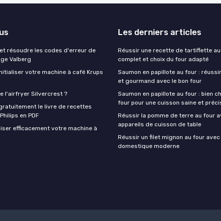
lus
Les derniers articles
t résoudre les codes d'erreur de
Réussir une recette de tartiflette au
nge Valberg
complet et choix du four adapté
itialiser votre machine à café Krups
Saumon en papillote au four : réussir
et gourmand avec le bon four
 l'airfryer Silvercrest ?
Saumon en papillote au four : bien ch
four pour une cuisson saine et préci
ratuitement le livre de recettes
 Philips en PDF
Réussir la pomme de terre au four a
appareils de cuisson de table
iser efficacement votre machine à
Réussir un filet mignon au four avec
domestique moderne