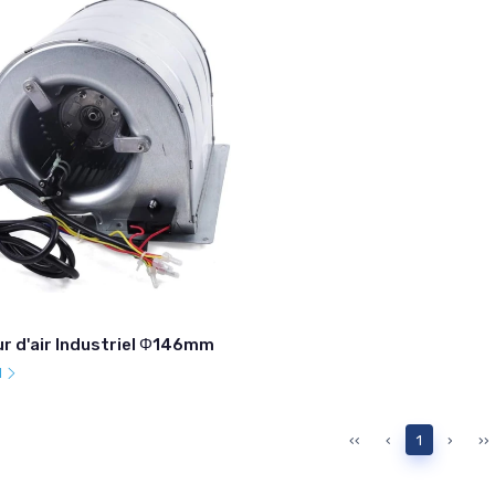
r d'air Industriel Φ146mm
l
‹‹
‹
1
›
››