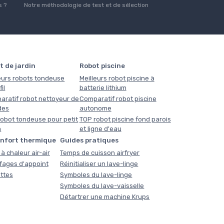
 ?
Notre méthodologie de test et de sélection
t de jardin
Robot piscine
eurs robots tondeuse
Meilleurs robot piscine à
il
batterie lithium
aratif robot nettoyeur de
Comparatif robot piscine
des
autonome
obot tondeuse pour petit
TOP robot piscine fond parois
n
et ligne d'eau
onfort thermique
Guides pratiques
à chaleur air-air
Temps de cuisson airfryer
fages d'appoint
Réinitialiser un lave-linge
ttes
Symboles du lave-linge
Symboles du lave-vaisselle
Détartrer une machine Krups