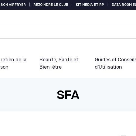
SSON AIRFRYER
|
REJOINDRE LE CLUB
|
KIT MÉDIA ET RP
|
DATA ROOM 
retien de la
Beauté, Santé et
Guides et Conseil
ison
Bien-être
d'Utilisation
SFA