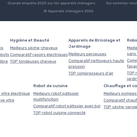
Grande enquête 2025 sur les appareils ménagers
Qui sommes-nous
© Appareils ménagers 2026
Hygiène et Beauté
Appareils de Bricolage et
Robo
Jardinage
is
Meilleurs sèche-cheveux
Meill
sans f
Meilleurs perceuses
obots
Comparatif rasoirs électriques
Comp
Comparatif nettoyeurs haute
libre
TOP tondeuses cheveux
faça
pression
TOP r
TOP compresseurs d'air
jardi
Robot de cuisine
Chauffage et c
 vitre électrique
Meilleurs robot pâtissier
Meilleurs pompes 
multifonction
ve vitre
Comparatif chauf
Comparatif robot pâtissier avec bol
TOP sèche-servie
TOP robot cuisine connecté