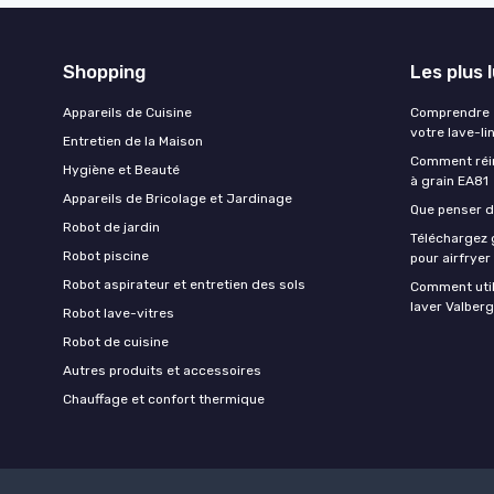
Shopping
Les plus 
Appareils de Cuisine
Comprendre e
votre lave-li
Entretien de la Maison
Comment réin
Hygiène et Beauté
à grain EA81
Appareils de Bricolage et Jardinage
Que penser de
Robot de jardin
Téléchargez g
Robot piscine
pour airfryer
Robot aspirateur et entretien des sols
Comment util
laver Valberg
Robot lave-vitres
Robot de cuisine
Autres produits et accessoires
Chauffage et confort thermique