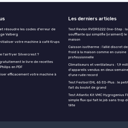
lus
Les derniers articles
t résoudre les codes d'erreur de
Test Revlon RVDR5222 One-Step : la
nge Valberg
soufflante qui simplifie (vraiment) le
maison
itialiser votre machine à café Krups
Caisson isotherme : l’allié discret de
froid à la maison comme en cuisine
 l'airfryer Silvercrest ?
professionnelle
ratuitement le livre de recettes
Climatiseurs et ventilateurs : 1,9 mill
 Philips en PDF
d'appareils vendus en deux semaine
iser efficacement votre machine à
d'une ruée record
Test Festool EHL 65 EQ-Plus : le peti
fait du boulot de grand
Test Atlantic Kit VMC Hygrogenius F
simple flux qui fait le job sans trop 
tête