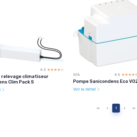
4.3
☆☆☆☆☆
★★★★★
SFA
4.5
☆☆☆☆
★★★★
relevage climatiseur
Pompe Sanicondens Eco V0
ns Clim Pack S
Voir le détail
l
‹‹
‹
1
›
››