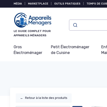
Panneau de gestion des cookies
MÉDIA
|
MARKETPLACE
|
OUTILS PRATIQUES
|
TEMPS DE CUI
LE GUIDE COMPLET POUR
APPAREILS MÉNAGERS
Gros
Petit Électroménager
Ent
Électroménager
de Cuisine
Ma
←
Retour à la liste des produits