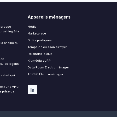
Appareils ménagers
 brosse
Média
 brushing à la
Marketplace
Outils pratiques
 la chaîne du
Temps de cuisson airfryer
Rejoindre le club
ion
Kit média et RP
s, les leçons
Data Room Électroménager
TOP 50 Électroménager
t rabot qui
lex : une VMC
de prise de