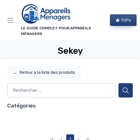
Panneau de gestion des cookies
TOPs
LE GUIDE COMPLET POUR APPAREILS
MÉNAGERS
Sekey
←
Retour à la liste des produits
Catégories
‹‹
‹
1
›
››