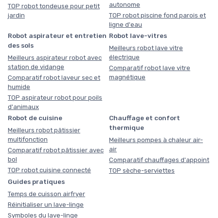
autonome
TOP robot tondeuse pour petit
jardin
TOP robot piscine fond parois et
ligne d'eau
Robot aspirateur et entretien
Robot lave-vitres
des sols
Meilleurs robot lave vitre
électrique
Meilleurs aspirateur robot avec
station de vidange
Comparatif robot lave vitre
magnétique
Comparatif robot laveur sec et
humide
TOP aspirateur robot pour poils
d'animaux
Robot de cuisine
Chauffage et confort
thermique
Meilleurs robot pâtissier
multifonction
Meilleurs pompes à chaleur air-
air
Comparatif robot pâtissier avec
bol
Comparatif chauffages d'appoint
TOP robot cuisine connecté
TOP sèche-serviettes
Guides pratiques
Temps de cuisson airfryer
Réinitialiser un lave-linge
Symboles du lave-linge