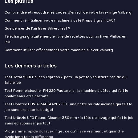
Les plus lus
Comprendre et résoudre les codes d'erreur de votre lave-linge Valberg
Comment réinitialiser votre machine à café Krups à grain EA81
Que penser de l'airfryer Silvercrest ?
Téléchargez gratuitement le livre de recettes pour airfryer Philips en
PDF
Comment utiliser efficacement votre machine à laver Valberg
Les derniers articles
Test Tefal Multi Delices Express 6 pots : la petite yaourtière rapide qui
fait le job
Test Rommelsbacher PM 220 Pastarella : la machine à pâtes qui fait le
boulot sans être parfaite
Test Comfee CH90J64ET4A2B2-EU : une hotte murale inclinée qui fait le
job sans exploser le budget
Test Kränzle UFO Round Cleaner 350 mm : la tête de lavage qui fait le job
sans éclabousser partout
Programme rapide du lave-linge : ce qu'il lave vraiment et quand le
cycle long fait la différence