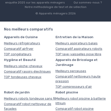
enquête 2025 sur les appareils ménagers
Qui sommes-nous ?
Notre méthodologie de test et de sélection
© Appareils ménagers 2026
Nos meilleurs comparatifs
Appareils de Cuisine
Entretien de la Maison
Meilleurs réfrigérateurs
Meilleurs aspirateurs balais
Comparatif airfryer
Comparatif aspirateurs robots
TOP congélateurs
TOP lave-vaisselles pose libre
Hygiène et Beauté
Appareils de Bricolage et
Jardinage
Meilleurs sèche-cheveux
Meilleurs perceuses
Comparatif rasoirs électriques
Comparatif nettoyeurs haute
TOP tondeuses cheveux
pression
TOP compresseurs d'air
Robot de jardin
Robot piscine
Meilleurs robots tondeuse sans fil
Meilleurs robot piscine à batterie
lithium
Comparatif robot nettoyeur de
façades
Comparatif robot piscine