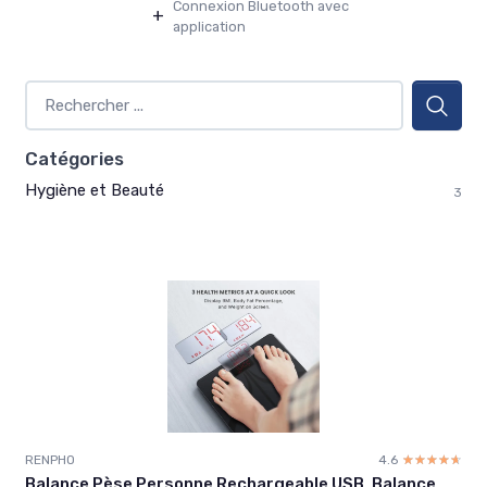
Connexion Bluetooth avec
+
application
Catégories
Hygiène et Beauté
3
RENPHO
4.6
☆☆☆☆☆
★★★★★
Balance Pèse Personne Rechargeable USB, Balance