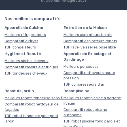
© Appareils ménagers 2026
Nos meilleurs comparatifs
Appareils de Cuisine
Entretien de la Maison
Meilleurs réfrigérateurs
Meilleurs aspirateurs balais
Comparatif airfryer
Comparatif aspirateurs robots
TOP congélateurs
TOP lave-vaisselles pose libre
Hygiène et Beauté
Appareils de Bricolage et
Jardinage
Meilleurs sèche-cheveux
Meilleurs perceuses
Comparatif rasoirs électriques
Comparatif nettoyeurs haute
TOP tondeuses cheveux
pression
TOP compresseurs d'air
Robot de jardin
Robot piscine
Meilleurs robots tondeuse sans fil
Meilleurs robot piscine à batterie
lithium
Comparatif robot nettoyeur de
façades
Comparatif robot piscine
autonome
TOP robot tondeuse pour petit
jardin
TOP robot piscine fond parois et
ligne d'eau