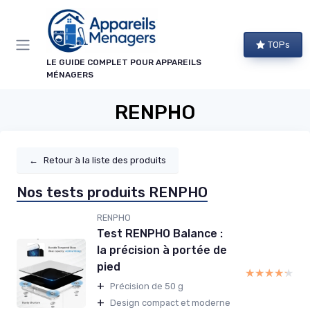
Panneau de gestion des cookies
TOPs
LE GUIDE COMPLET POUR APPAREILS
MÉNAGERS
RENPHO
←
Retour à la liste des produits
Nos tests produits RENPHO
RENPHO
Test RENPHO Balance :
la précision à portée de
pied
★★★★★
★★★★★
+
Précision de 50 g
+
Design compact et moderne