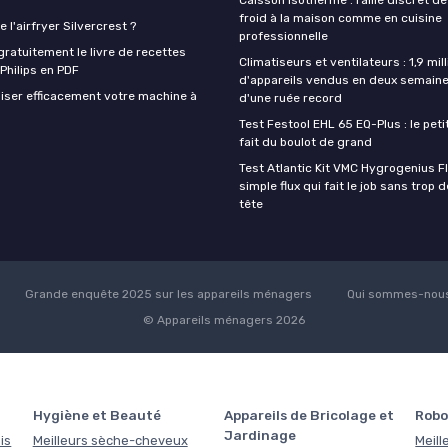
froid à la maison comme en cuisine
 l'airfryer Silvercrest ?
professionnelle
ratuitement le livre de recettes
Climatiseurs et ventilateurs : 1,9 mill
 Philips en PDF
d'appareils vendus en deux semaine
iser efficacement votre machine à
d'une ruée record
Test Festool EHL 65 EQ-Plus : le peti
fait du boulot de grand
Test Atlantic Kit VMC Hygrogenius F
simple flux qui fait le job sans trop 
tête
Grande enquête 2025 sur les appareils ménagers
Qui sommes-nous
© Appareils ménagers 2026
Hygiène et Beauté
Appareils de Bricolage et
Robo
Jardinage
is
Meilleurs sèche-cheveux
Meill