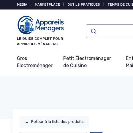
Panneau de gestion des cookies
MÉDIA
|
MARKETPLACE
|
OUTILS PRATIQUES
|
TEMPS DE CUI
LE GUIDE COMPLET POUR
APPAREILS MÉNAGERS
Gros
Petit Électroménager
Ent
Électroménager
de Cuisine
Ma
←
Retour à la liste des produits