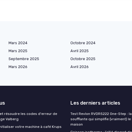
Mars 2024
Octobre 2024
Mars 2025
Avril 2025
Septembre 2025
Octobre 2025
Mars 2026
Avril 2026
lus
Les derniers articles
t résoudre les codes d'erreur de
Test Revlon RVDR5222 One-Step : la
nge Valberg
soufflante qui simplifie (vraiment) le
maison
itialiser votre machine à café Krups
Caisson isotherme : l’allié discret de