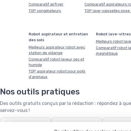
Comparatif airfryer
Comparatif aspirateurs r
TOP congélateurs
TOP lave-vaisselles pose 
Robot aspirateur et entretien
Robot lave-vitres
des sols
Meilleurs robot lave
Meilleurs aspirateur robot avec
Comparatif robot la
station de vidange
magnétique
Comparatif robot laveur sec et
humide
TOP aspirateur robot pour poils
d'animaux
Nos outils pratiques
Des outils gratuits conçus par la rédaction : répondez à 
servez-vous !
❄️
🧺

Puissance de climatiseur
Capacité de lave-linge
Robot tonde