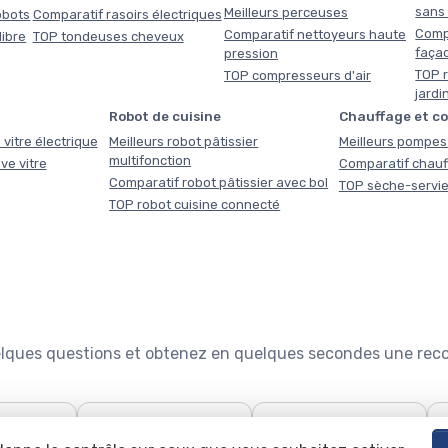
sans f
Meilleurs perceuses
obots
Comparatif rasoirs électriques
Comp
Comparatif nettoyeurs haute
libre
TOP tondeuses cheveux
faça
pression
TOP r
TOP compresseurs d'air
jardi
Robot de cuisine
Chauffage et c
 vitre électrique
Meilleurs robot pâtissier
Meilleurs pompes 
multifonction
ve vitre
Comparatif chauf
Comparatif robot pâtissier avec bol
TOP sèche-servie
TOP robot cuisine connecté
quelques questions et obtenez en quelques secondes une re

🧹
🍽️
use : le
Quel aspirateur choisir ?
Configurateur lave-