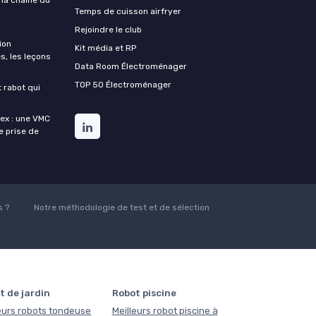
Temps de cuisson airfryer
Rejoindre le club
ion
Kit média et RP
s, les leçons
Data Room Électroménager
TOP 50 Électroménager
t rabot qui
lex : une VMC
de prise de
 ?
Notre méthodologie de test et de sélection
t de jardin
Robot piscine
eurs robots tondeuse
Meilleurs robot piscine à