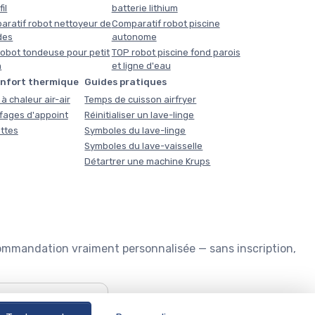
il
batterie lithium
aratif robot nettoyeur de
Comparatif robot piscine
des
autonome
obot tondeuse pour petit
TOP robot piscine fond parois
n
et ligne d'eau
onfort thermique
Guides pratiques
à chaleur air-air
Temps de cuisson airfryer
fages d'appoint
Réinitialiser un lave-linge
ttes
Symboles du lave-linge
Symboles du lave-vaisselle
Détartrer une machine Krups
commandation vraiment personnalisée — sans inscription,
🏊
Quel robot piscine ?