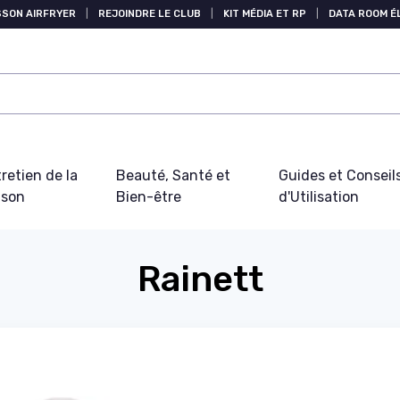
SSON AIRFRYER
|
REJOINDRE LE CLUB
|
KIT MÉDIA ET RP
|
DATA ROOM 
retien de la
Beauté, Santé et
Guides et Conseil
ison
Bien-être
d'Utilisation
Rainett