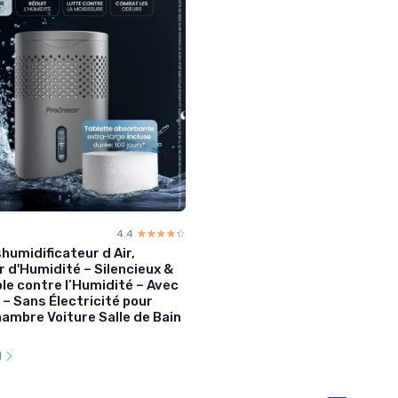
4.4
☆☆☆☆☆
★★★★★
umidificateur d Air,
 d'Humidité – Silencieux &
ble contre l’Humidité – Avec
– Sans Électricité pour
ambre Voiture Salle de Bain
l