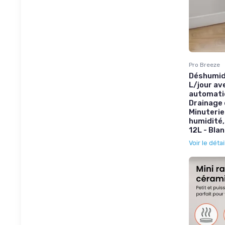
Pro Breeze
Déshumid
L/jour av
automatiq
Drainage 
Minuterie
humidité,
12L - Bla
Voir le détai