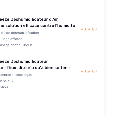
eeze Déshumidificateur d'Air
ne solution efficace contre l'humidité
★★★★★
★★★★★
ité de déshumidification
linge efficace
ainage continu inclus
reeze Déshumidificateur
 : l'humidité n'a qu'à bien se tenir
★★★★★
★★★★★
umidité automatique
ilencieux
ntinu