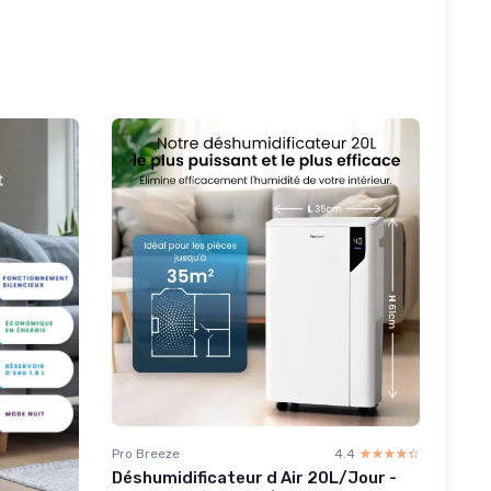
Pro Breeze
4.4
☆☆☆☆☆
★★★★★
Déshumidificateur d Air 20L/Jour -