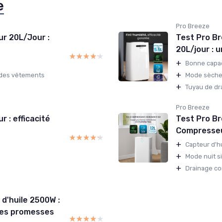
e
Pro Breeze
ur 20L/Jour :
Test Pro Br
20L/jour : u
★★★★★
★★★★★
+
Bonne capac
+
 des vêtements
Mode sèche-
+
Tuyau de dr
Pro Breeze
 : efficacité
Test Pro B
Compresseur
★★★★★
★★★★★
+
Capteur d'h
+
Mode nuit s
+
Drainage co
 d'huile 2500W :
 ses promesses
★★★★★
★★★★★