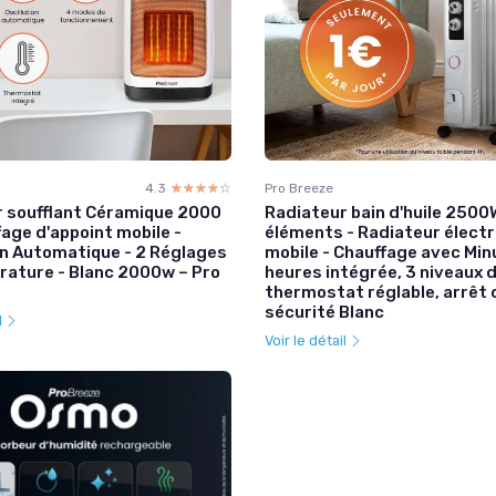
4.3
☆☆☆☆☆
★★★★★
Pro Breeze
 soufflant Céramique 2000
Radiateur bain d'huile 2500W
fage d'appoint mobile -
éléments - Radiateur électr
on Automatique - 2 Réglages
mobile - Chauffage avec Min
ature - Blanc 2000w – Pro
heures intégrée, 3 niveaux d
thermostat réglable, arrêt 
sécurité Blanc
l
Voir le détail