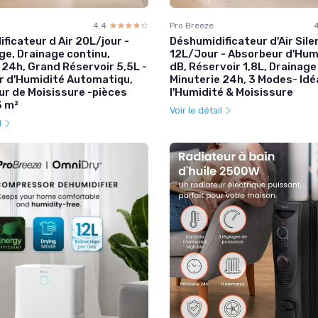
4.4
☆☆☆☆☆
★★★★★
Pro Breeze
ficateur d Air 20L/jour -
Déshumidificateur d'Air Sile
ge, Drainage continu,
12L/Jour - Absorbeur d'Hum
 24h, Grand Réservoir 5,5L -
dB, Réservoir 1,8L, Drainage
r d'Humidité Automatiqu,
Minuterie 24h, 3 Modes- Idé
ur de Moisissure -pièces
l'Humidité & Moisissure
3 m²
Voir le détail
l