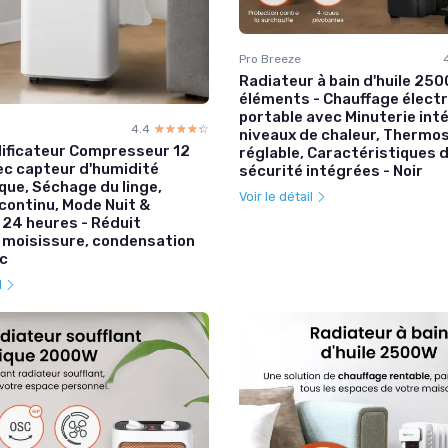
Pro Breeze
Radiateur à bain d'huile 250
éléments - Chauffage élect
portable avec Minuterie int
4.4
☆☆☆☆☆
★★★★★
niveaux de chaleur, Thermo
ificateur Compresseur 12
réglable, Caractéristiques 
ec capteur d'humidité
sécurité intégrées - Noir
ue, Séchage du linge,
Voir le détail
continu, Mode Nuit &
 24 heures - Réduit
 moisissure, condensation
nc
l