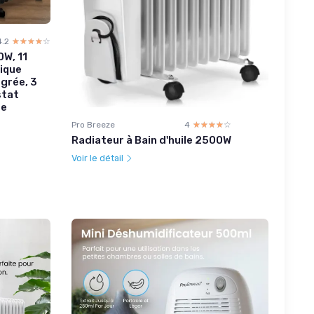
4.2
☆☆☆☆☆
★★★★★
0W, 11
rique
égrée, 3
stat
de
Pro Breeze
4
☆☆☆☆☆
★★★★★
Radiateur à Bain d'huile 2500W
Voir le détail