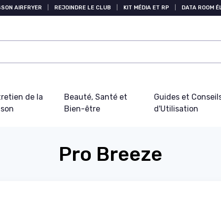
SSON AIRFRYER
|
REJOINDRE LE CLUB
|
KIT MÉDIA ET RP
|
DATA ROOM 
retien de la
Beauté, Santé et
Guides et Conseil
ison
Bien-être
d'Utilisation
Pro Breeze