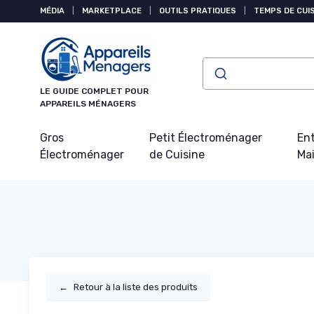
Panneau de gestion des cookies
MÉDIA
|
MARKETPLACE
|
OUTILS PRATIQUES
|
TEMPS DE CUI
LE GUIDE COMPLET POUR
APPAREILS MÉNAGERS
Gros
Petit Électroménager
Ent
Électroménager
de Cuisine
Ma
←
Retour à la liste des produits