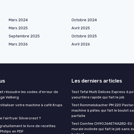
Mars 2024
Octobre 2024
Mars 2025
Avril 2025
Septembre 2025
Octobre 2025
Mars 2026
Avril 2026
lus
Les derniers articles
t résoudre les codes d'erreur de
Test Tefal Multi Delices Express 6 pot
nge Valberg
yaourtière rapide qui fait le job
itialiser votre machine à café Krups
Test Rommelsbacher PM 220 Pastarel
machine à pâtes qui fait le boulot s
parfaite
 l'airfryer Silvercrest ?
Test Comfee CH90J64ET4A2B2-EU : 
ratuitement le livre de recettes
murale inclinée qui fait le job sans e
 Philips en PDF