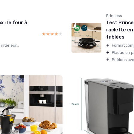
Princess
 : le four à
Test Princes
raclette en 
★★★★★
★★★★★
tablées
+
ntérieur...
Format compa
+
Plaque en pi
+
Poêlons ave