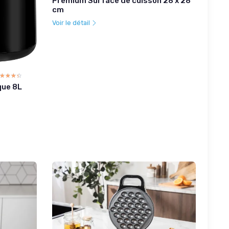
Premium Surface de cuisson 28 x 28
cm
Voir le détail
☆☆☆☆
★★★★
que 8L