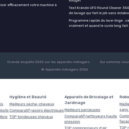
budget
iser efficacement votre machine à
Test Kränzle UFO Round Cleaner 350
de lavage qui fait le job sans éclab
Programme rapide du lave-linge : ce 
vraiment et quand le cycle long fait 
Grande enquête 2025 sur les appareils ménagers
Qui sommes-nous
© Appareils ménagers 2026
Hygiène et Beauté
Appareils de Bricolage et
Robo
Jardinage
is
Meilleurs sèche-cheveux
Meill
sans f
Meilleurs perceuses
obots
Comparatif rasoirs électriques
Comp
Comparatif nettoyeurs haute
libre
TOP tondeuses cheveux
faça
pression
TOP r
TOP compresseurs d'air