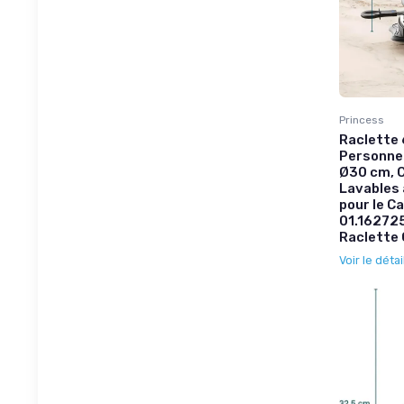
Princess
Raclette 6
Personnes
Ø30 cm, C
Lavables 
pour le C
01.162725
Raclette G
Voir le détai