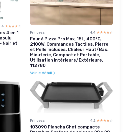
4
☆☆☆☆☆
★★★★★
es 4 en 1
Princess
4.4
☆☆☆☆☆
★★★★★
moulu –
Four à Pizza Pro Max, 15L, 400°C,
 Noir et
2100W, Commandes Tactiles, Pierre
et Pelle Incluses, Chaleur Haut/Bas,
Minuterie, Compact et Portable,
Utilisation Intérieure/Extérieure,
112780
Voir le détail
Princess
4.2
☆☆☆☆☆
★★★★★
103090 Plancha Chef compacte