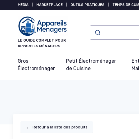
Panneau de gestion des cookies
MÉDIA
|
MARKETPLACE
|
OUTILS PRATIQUES
|
TEMPS DE CUI
LE GUIDE COMPLET POUR
APPAREILS MÉNAGERS
Gros
Petit Électroménager
Ent
Électroménager
de Cuisine
Ma
←
Retour à la liste des produits