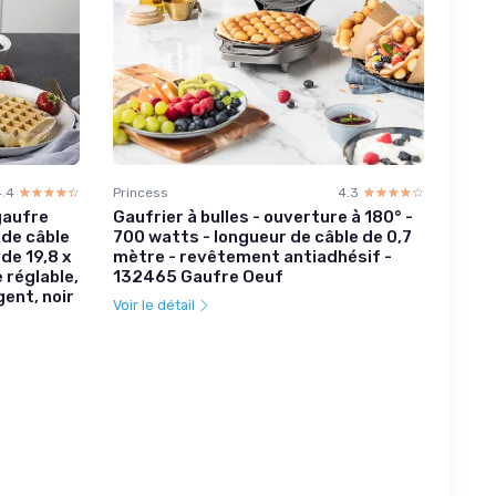
4.4
☆☆☆☆☆
★★★★★
Princess
4.3
☆☆☆☆☆
★★★★★
gaufre
Gaufrier à bulles - ouverture à 180° -
 de câble
700 watts - longueur de câble de 0,7
de 19,8 x
mètre - revêtement antiadhésif -
 réglable,
132465 Gaufre Oeuf
ent, noir
Voir le détail