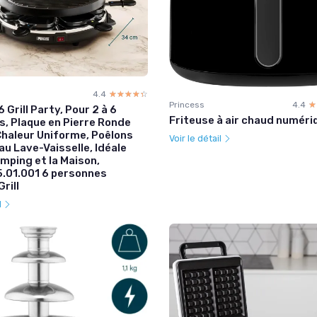
4.4
☆☆☆☆☆
★★★★★
Princess
4.4
☆
★
 Grill Party, Pour 2 à 6
Friteuse à air chaud numéri
, Plaque en Pierre Ronde
haleur Uniforme, Poêlons
Voir le détail
au Lave-Vaisselle, Idéale
amping et la Maison,
.01.001 6 personnes
rill
l