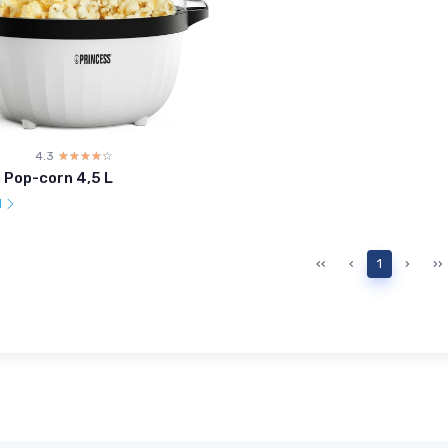
4.3
☆☆☆☆☆
★★★★★
 Pop-corn 4,5 L
l
‹‹
‹
1
›
››