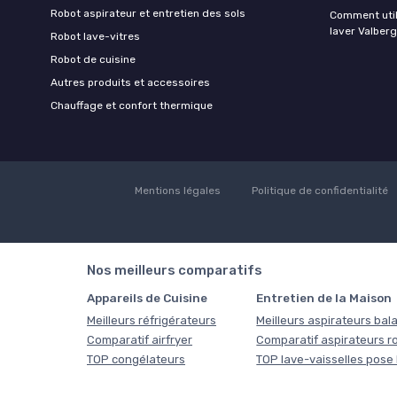
Robot aspirateur et entretien des sols
Comment util
laver Valberg
Robot lave-vitres
Robot de cuisine
Autres produits et accessoires
Chauffage et confort thermique
Mentions légales
Politique de confidentialité
Nos meilleurs comparatifs
Appareils de Cuisine
Entretien de la Maison
Meilleurs réfrigérateurs
Meilleurs aspirateurs bala
Comparatif airfryer
Comparatif aspirateurs r
TOP congélateurs
TOP lave-vaisselles pose 