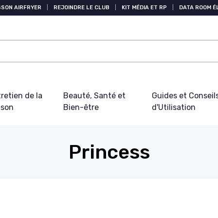
SSON AIRFRYER
|
REJOINDRE LE CLUB
|
KIT MÉDIA ET RP
|
DATA ROOM 
retien de la
Beauté, Santé et
Guides et Conseil
ison
Bien-être
d'Utilisation
Princess