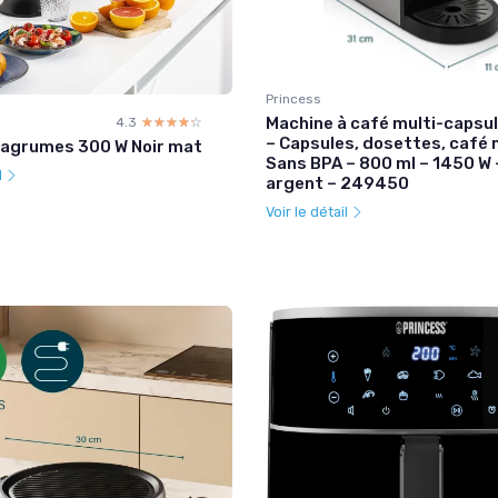
Princess
Machine à café multi-capsul
4.3
☆☆☆☆☆
★★★★★
– Capsules, dosettes, café 
-agrumes 300 W Noir mat
Sans BPA – 800 ml – 1450 W –
l
argent – 249450
Voir le détail