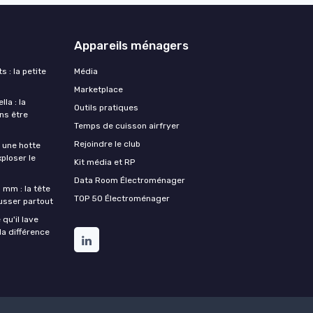
Appareils ménagers
s : la petite
Média
Marketplace
la : la
Outils pratiques
ans être
Temps de cuisson airfryer
Rejoindre le club
une hotte
xploser le
Kit média et RP
Data Room Électroménager
 mm : la tête
TOP 50 Électroménager
ousser partout
qu'il lave
la différence