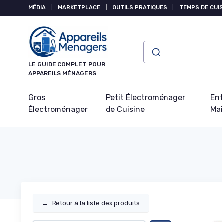
Panneau de gestion des cookies
MÉDIA
|
MARKETPLACE
|
OUTILS PRATIQUES
|
TEMPS DE CUI
LE GUIDE COMPLET POUR
APPAREILS MÉNAGERS
Gros
Petit Électroménager
Ent
Électroménager
de Cuisine
Ma
←
Retour à la liste des produits