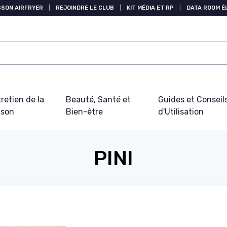
SSON AIRFRYER
|
REJOINDRE LE CLUB
|
KIT MÉDIA ET RP
|
DATA ROOM 
retien de la
Beauté, Santé et
Guides et Conseil
ison
Bien-être
d'Utilisation
PINI