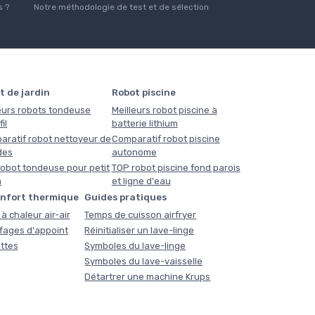
 ?
Notre méthodologie de test et de sélection
t de jardin
Robot piscine
eurs robots tondeuse
Meilleurs robot piscine à
il
batterie lithium
aratif robot nettoyeur de
Comparatif robot piscine
des
autonome
obot tondeuse pour petit
TOP robot piscine fond parois
n
et ligne d'eau
onfort thermique
Guides pratiques
à chaleur air-air
Temps de cuisson airfryer
fages d'appoint
Réinitialiser un lave-linge
ttes
Symboles du lave-linge
Symboles du lave-vaisselle
Détartrer une machine Krups