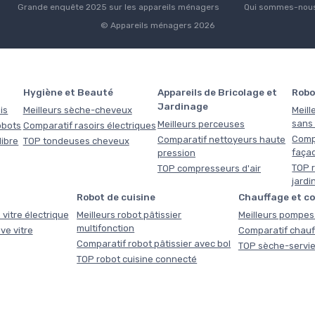
Grande enquête 2025 sur les appareils ménagers
Qui sommes-nous
© Appareils ménagers 2026
Hygiène et Beauté
Appareils de Bricolage et
Robo
Jardinage
is
Meilleurs sèche-cheveux
Meill
sans f
Meilleurs perceuses
obots
Comparatif rasoirs électriques
Comp
Comparatif nettoyeurs haute
libre
TOP tondeuses cheveux
faça
pression
TOP r
TOP compresseurs d'air
jardi
Robot de cuisine
Chauffage et c
 vitre électrique
Meilleurs robot pâtissier
Meilleurs pompes 
multifonction
ve vitre
Comparatif chauf
Comparatif robot pâtissier avec bol
TOP sèche-servie
TOP robot cuisine connecté