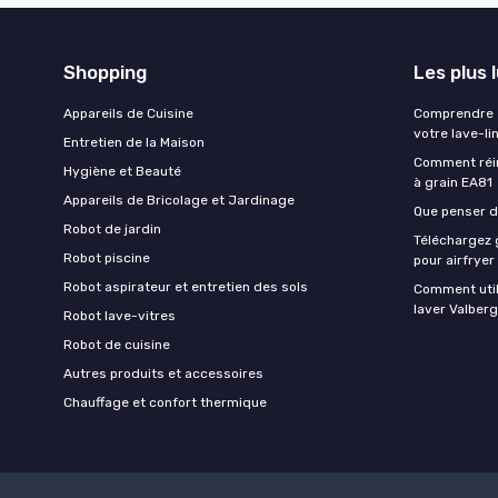
Shopping
Les plus 
Appareils de Cuisine
Comprendre e
votre lave-li
Entretien de la Maison
Comment réin
Hygiène et Beauté
à grain EA81
Appareils de Bricolage et Jardinage
Que penser de
Robot de jardin
Téléchargez g
Robot piscine
pour airfryer
Robot aspirateur et entretien des sols
Comment util
laver Valberg
Robot lave-vitres
Robot de cuisine
Autres produits et accessoires
Chauffage et confort thermique