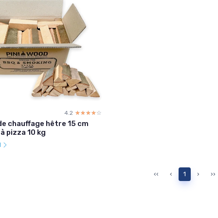
4.2
☆☆☆☆☆
★★★★★
 de chauffage hêtre 15 cm
 à pizza 10 kg
l
‹‹
‹
1
›
››