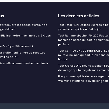
lus
Les derniers articles
t résoudre les codes d'erreur de
Test Tefal Multi Delices Express 6 pot
nge Valberg
yaourtière rapide qui fait le job
itialiser votre machine à café Krups
Test Rommelsbacher PM 220 Pastarel
machine à pâtes qui fait le boulot s
parfaite
 l'airfryer Silvercrest ?
Test Comfee CH90J64ET4A2B2-EU : 
ratuitement le livre de recettes
murale inclinée qui fait le job sans e
 Philips en PDF
budget
iser efficacement votre machine à
Test Kränzle UFO Round Cleaner 350
de lavage qui fait le job sans éclab
Programme rapide du lave-linge : ce 
vraiment et quand le cycle long fait 