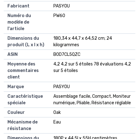
Fabricant
‎PASYOU
Numéro du
‎PW60
modèle de
l'article
Dimensions du
‎180,34 x 44,7 x 64,52 cm; 24
produit (L x l x h)
kilogrammes
ASIN
‎B0D7CL5QZC
Moyenne des
4,2 4,2 sur 5 étoiles 78 évaluations 4,2
commentaires
sur 5 étoiles
client
Marque
PASYOU
Caractéristique
Assemblage facile, Compact, Moniteur
spéciale
numérique, Pliable, Résistance réglable
Couleur
Oak
Mécanisme de
Eau
résistance
Dimensions du
180P x 44,5l x 55H centimètres