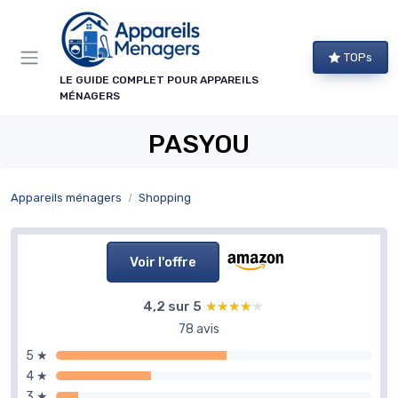
Panneau de gestion des cookies
TOPs
LE GUIDE COMPLET POUR APPAREILS
MÉNAGERS
PASYOU
Appareils ménagers
Shopping
Voir l'offre
4,2 sur 5
★★★★★
★★★★★
78 avis
5 ★
4 ★
3 ★