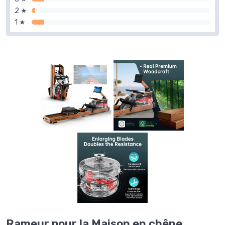
2 ★
1 ★
Rameur pour la Maison en chêne,