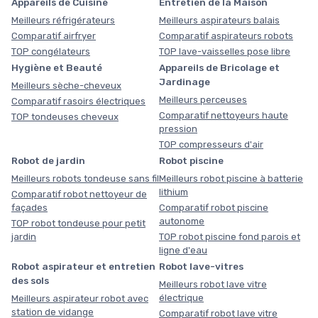
Appareils de Cuisine
Entretien de la Maison
Meilleurs réfrigérateurs
Meilleurs aspirateurs balais
Comparatif airfryer
Comparatif aspirateurs robots
TOP congélateurs
TOP lave-vaisselles pose libre
Hygiène et Beauté
Appareils de Bricolage et
Jardinage
Meilleurs sèche-cheveux
Meilleurs perceuses
Comparatif rasoirs électriques
Comparatif nettoyeurs haute
TOP tondeuses cheveux
pression
TOP compresseurs d'air
Robot de jardin
Robot piscine
Meilleurs robots tondeuse sans fil
Meilleurs robot piscine à batterie
lithium
Comparatif robot nettoyeur de
façades
Comparatif robot piscine
autonome
TOP robot tondeuse pour petit
jardin
TOP robot piscine fond parois et
ligne d'eau
Robot aspirateur et entretien
Robot lave-vitres
des sols
Meilleurs robot lave vitre
électrique
Meilleurs aspirateur robot avec
station de vidange
Comparatif robot lave vitre