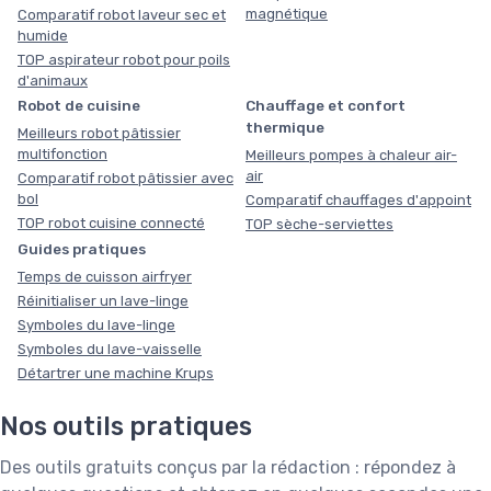
magnétique
Comparatif robot laveur sec et
humide
TOP aspirateur robot pour poils
d'animaux
Robot de cuisine
Chauffage et confort
thermique
Meilleurs robot pâtissier
multifonction
Meilleurs pompes à chaleur air-
air
Comparatif robot pâtissier avec
bol
Comparatif chauffages d'appoint
TOP robot cuisine connecté
TOP sèche-serviettes
Guides pratiques
Temps de cuisson airfryer
Réinitialiser un lave-linge
Symboles du lave-linge
Symboles du lave-vaisselle
Détartrer une machine Krups
Nos outils pratiques
Des outils gratuits conçus par la rédaction : répondez à