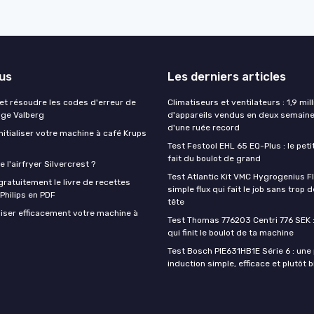
lus
Les derniers articles
t résoudre les codes d'erreur de
Climatiseurs et ventilateurs : 1,9 mill
nge Valberg
d'appareils vendus en deux semaine
d'une ruée record
itialiser votre machine à café Krups
Test Festool EHL 65 EQ-Plus : le peti
fait du boulot de grand
 l'airfryer Silvercrest ?
Test Atlantic Kit VMC Hygrogenius F
ratuitement le livre de recettes
simple flux qui fait le job sans trop 
 Philips en PDF
tête
iser efficacement votre machine à
Test Thomas 776203 Centri 776 SEK :
qui finit le boulot de ta machine
Test Bosch PIE631HB1E Série 6 : une
induction simple, efficace et plutôt 