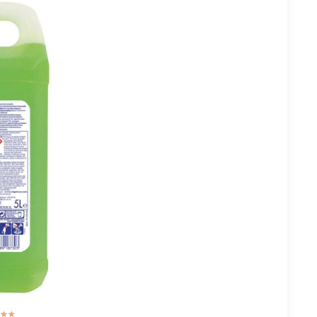
☆☆
★★