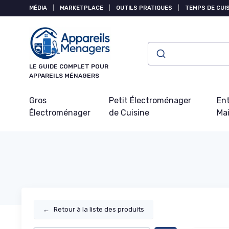
Panneau de gestion des cookies
MÉDIA
|
MARKETPLACE
|
OUTILS PRATIQUES
|
TEMPS DE CUI
LE GUIDE COMPLET POUR
APPAREILS MÉNAGERS
Gros
Petit Électroménager
Ent
Électroménager
de Cuisine
Ma
←
Retour à la liste des produits