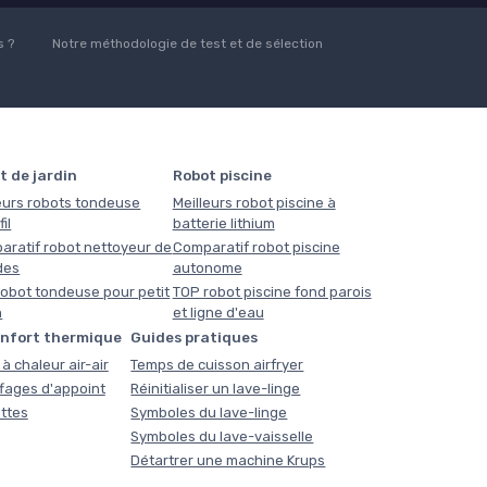
 ?
Notre méthodologie de test et de sélection
t de jardin
Robot piscine
eurs robots tondeuse
Meilleurs robot piscine à
il
batterie lithium
aratif robot nettoyeur de
Comparatif robot piscine
des
autonome
obot tondeuse pour petit
TOP robot piscine fond parois
n
et ligne d'eau
onfort thermique
Guides pratiques
à chaleur air-air
Temps de cuisson airfryer
fages d'appoint
Réinitialiser un lave-linge
ttes
Symboles du lave-linge
Symboles du lave-vaisselle
Détartrer une machine Krups