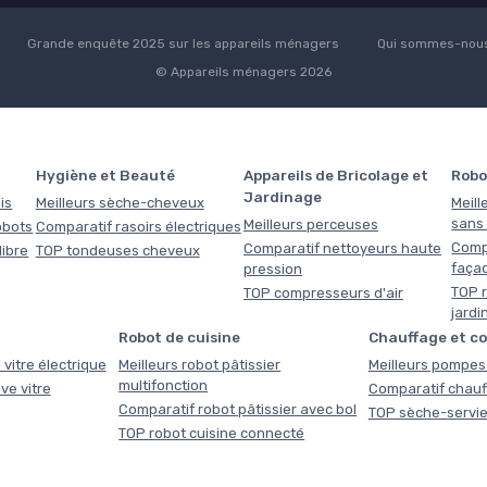
Grande enquête 2025 sur les appareils ménagers
Qui sommes-nous
© Appareils ménagers 2026
Hygiène et Beauté
Appareils de Bricolage et
Robo
Jardinage
is
Meilleurs sèche-cheveux
Meill
sans f
Meilleurs perceuses
obots
Comparatif rasoirs électriques
Comp
Comparatif nettoyeurs haute
libre
TOP tondeuses cheveux
faça
pression
TOP r
TOP compresseurs d'air
jardi
Robot de cuisine
Chauffage et c
 vitre électrique
Meilleurs robot pâtissier
Meilleurs pompes 
multifonction
ve vitre
Comparatif chauf
Comparatif robot pâtissier avec bol
TOP sèche-servie
TOP robot cuisine connecté