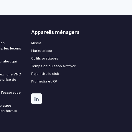
Appareils ménagers
ion
Média
s, les leçons
Marketplace
Outils pratiques
t rabot qui
Temps de cuisson airfryer
Rejoindre le club
lex : une VMC
de prise de
Kit média et RP
 l’essoreuse
 plaque
bien foutue