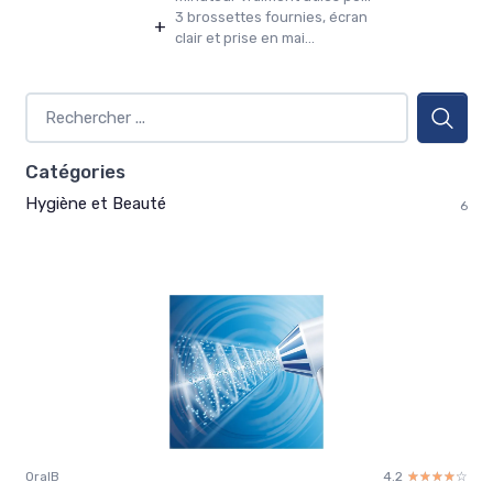
3 brossettes fournies, écran
+
clair et prise en mai...
Catégories
Hygiène et Beauté
6
OralB
4.2
☆☆☆☆☆
★★★★★