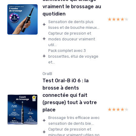
vraiment le brossage au
quotidien
★★★★★
★★★★★
Sensation de dents plus
+
lisses et de bouche mieux...
Capteur de pression et
+
modes douceur vraiment
util...
Pack complet avec 3
+
brossettes, étui de voyage
et...
OralB
Test Oral-B iO 6 : la
brosse à dents
connectée qui fait
(presque) tout à votre
★★★★★
★★★★★
place
Brossage très efficace avec
+
sensation de dents bie...
Capteur de pression et
+
minuteur vraiment utiles po...