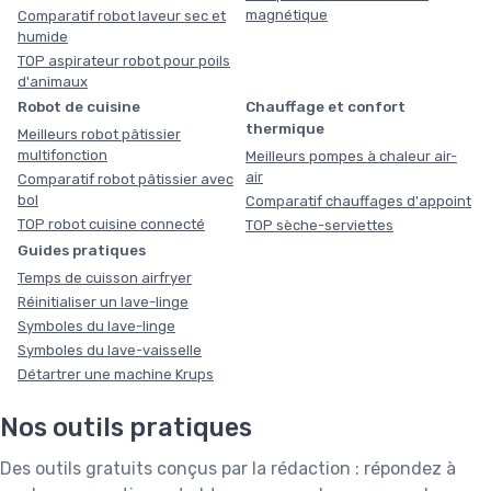
magnétique
Comparatif robot laveur sec et
humide
TOP aspirateur robot pour poils
d'animaux
Robot de cuisine
Chauffage et confort
thermique
Meilleurs robot pâtissier
multifonction
Meilleurs pompes à chaleur air-
air
Comparatif robot pâtissier avec
bol
Comparatif chauffages d'appoint
TOP robot cuisine connecté
TOP sèche-serviettes
Guides pratiques
Temps de cuisson airfryer
Réinitialiser un lave-linge
Symboles du lave-linge
Symboles du lave-vaisselle
Détartrer une machine Krups
Nos outils pratiques
Des outils gratuits conçus par la rédaction : répondez à