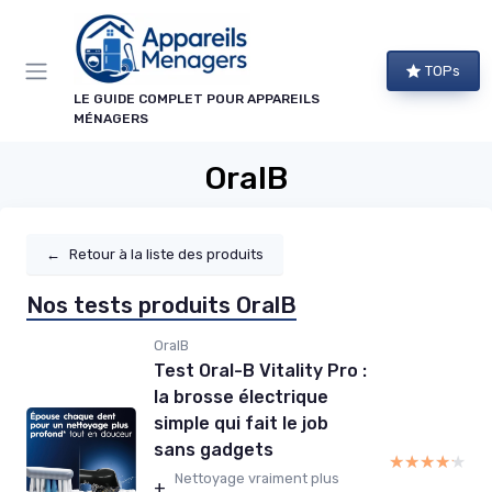
Panneau de gestion des cookies
TOPs
LE GUIDE COMPLET POUR APPAREILS
MÉNAGERS
OralB
←
Retour à la liste des produits
Nos tests produits OralB
OralB
Test Oral-B Vitality Pro :
la brosse électrique
simple qui fait le job
sans gadgets
★★★★★
★★★★★
Nettoyage vraiment plus
+