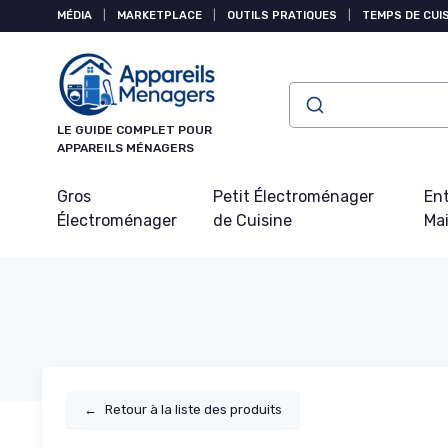
Panneau de gestion des cookies
MÉDIA
|
MARKETPLACE
|
OUTILS PRATIQUES
|
TEMPS DE CUI
LE GUIDE COMPLET POUR
APPAREILS MÉNAGERS
Gros
Petit Électroménager
Ent
Électroménager
de Cuisine
Ma
←
Retour à la liste des produits