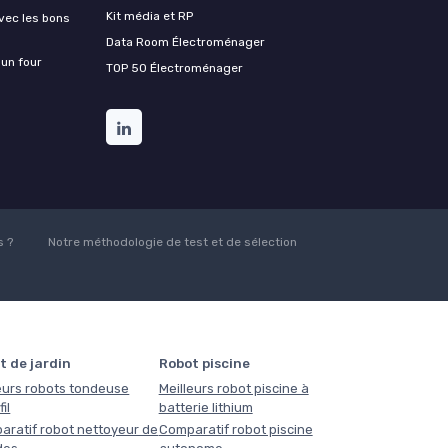
Kit média et RP
vec les bons
Data Room Électroménager
 un four
TOP 50 Électroménager
 ?
Notre méthodologie de test et de sélection
t de jardin
Robot piscine
eurs robots tondeuse
Meilleurs robot piscine à
il
batterie lithium
aratif robot nettoyeur de
Comparatif robot piscine