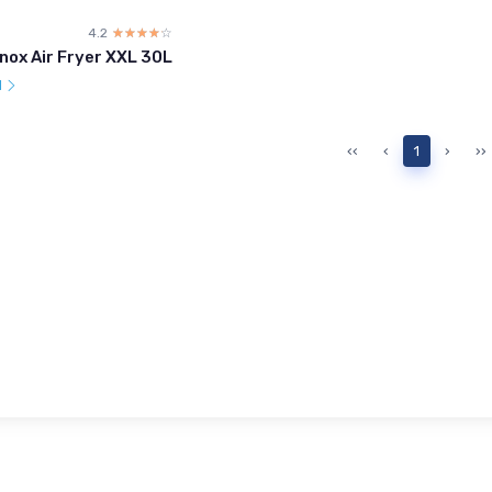
4.2
☆☆☆☆☆
★★★★★
Inox Air Fryer XXL 30L
l
‹‹
‹
1
›
››