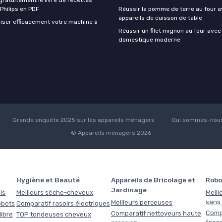
 Philips en PDF
Réussir la pomme de terre au four a
appareils de cuisson de table
iser efficacement votre machine à
Réussir un filet mignon au four avec
domestique moderne
Grande enquête 2025 sur les appareils ménagers
Qui sommes-nous
© Appareils ménagers 2026
Hygiène et Beauté
Appareils de Bricolage et
Robo
Jardinage
is
Meilleurs sèche-cheveux
Meill
sans f
Meilleurs perceuses
obots
Comparatif rasoirs électriques
Comp
Comparatif nettoyeurs haute
libre
TOP tondeuses cheveux