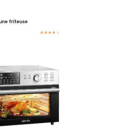
 une friteuse
★★★★★
★★★★★