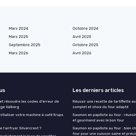
Mars 2024
Octobre 2024
Mars 2025
Avril 2025
Septembre 2025
Octobre 2025
Mars 2026
Avril 2026
lus
Les derniers articles
t résoudre les codes d'erreur de
Réussir une recette de tartiflette au
nge Valberg
complet et choix du four adapté
itialiser votre machine à café Krups
Saumon en papillote au four : réussir
et gourmand avec le bon four
 l'airfryer Silvercrest ?
Saumon en papillote au four : bien ch
four pour une cuisson saine et préci
ratuitement le livre de recettes