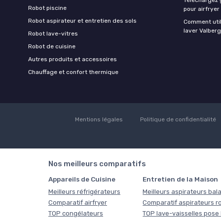
Robot piscine
pour airfryer
Robot aspirateur et entretien des sols
Comment util
laver Valberg
Robot lave-vitres
Robot de cuisine
Autres produits et accessoires
Chauffage et confort thermique
Mentions légales
Politique de confidentialité
Nos meilleurs comparatifs
Appareils de Cuisine
Entretien de la Maison
Meilleurs réfrigérateurs
Meilleurs aspirateurs bala
Comparatif airfryer
Comparatif aspirateurs r
TOP congélateurs
TOP lave-vaisselles pose 