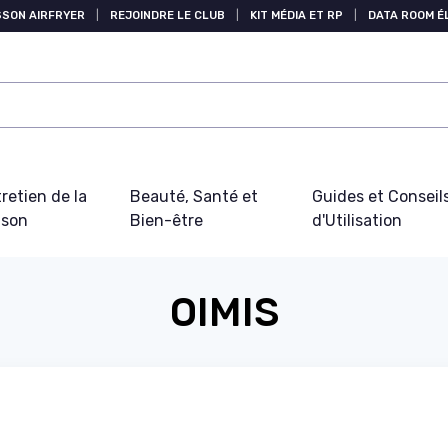
SSON AIRFRYER
|
REJOINDRE LE CLUB
|
KIT MÉDIA ET RP
|
DATA ROOM 
retien de la
Beauté, Santé et
Guides et Conseil
ison
Bien-être
d'Utilisation
OIMIS