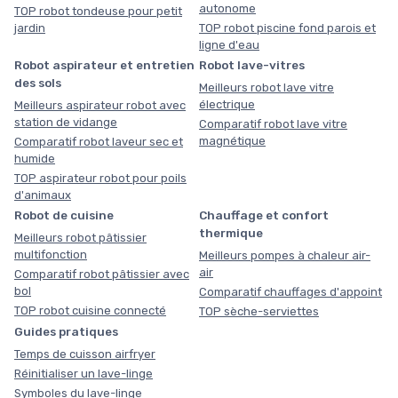
autonome
TOP robot tondeuse pour petit
jardin
TOP robot piscine fond parois et
ligne d'eau
Robot aspirateur et entretien
Robot lave-vitres
des sols
Meilleurs robot lave vitre
électrique
Meilleurs aspirateur robot avec
station de vidange
Comparatif robot lave vitre
magnétique
Comparatif robot laveur sec et
humide
TOP aspirateur robot pour poils
d'animaux
Robot de cuisine
Chauffage et confort
thermique
Meilleurs robot pâtissier
multifonction
Meilleurs pompes à chaleur air-
air
Comparatif robot pâtissier avec
bol
Comparatif chauffages d'appoint
TOP robot cuisine connecté
TOP sèche-serviettes
Guides pratiques
Temps de cuisson airfryer
Réinitialiser un lave-linge
Symboles du lave-linge