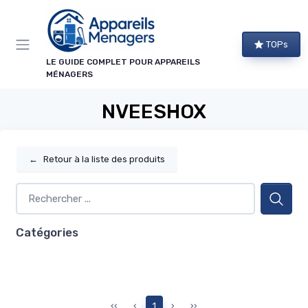
Panneau de gestion des cookies
TOPs
LE GUIDE COMPLET POUR APPAREILS
MÉNAGERS
NVEESHOX
←
Retour à la liste des produits
Catégories
‹‹
‹
1
›
››