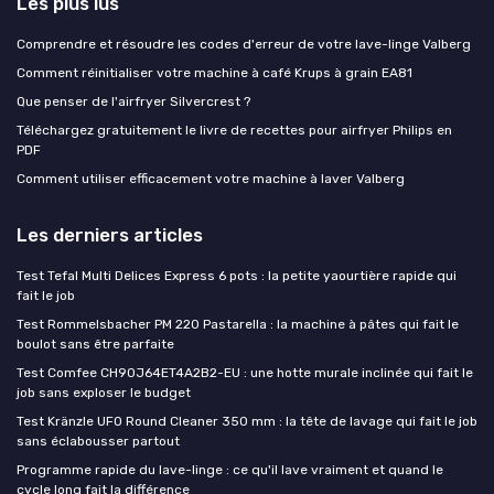
Les plus lus
Comprendre et résoudre les codes d'erreur de votre lave-linge Valberg
Comment réinitialiser votre machine à café Krups à grain EA81
Que penser de l'airfryer Silvercrest ?
Téléchargez gratuitement le livre de recettes pour airfryer Philips en
PDF
Comment utiliser efficacement votre machine à laver Valberg
Les derniers articles
Test Tefal Multi Delices Express 6 pots : la petite yaourtière rapide qui
fait le job
Test Rommelsbacher PM 220 Pastarella : la machine à pâtes qui fait le
boulot sans être parfaite
Test Comfee CH90J64ET4A2B2-EU : une hotte murale inclinée qui fait le
job sans exploser le budget
Test Kränzle UFO Round Cleaner 350 mm : la tête de lavage qui fait le job
sans éclabousser partout
Programme rapide du lave-linge : ce qu'il lave vraiment et quand le
cycle long fait la différence