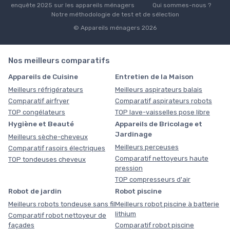
enquête 2025 sur les appareils ménagers
Qui sommes-nous ?
Notre méthodologie de test et de sélection
© Appareils ménagers 2026
Nos meilleurs comparatifs
Appareils de Cuisine
Entretien de la Maison
Meilleurs réfrigérateurs
Meilleurs aspirateurs balais
Comparatif airfryer
Comparatif aspirateurs robots
TOP congélateurs
TOP lave-vaisselles pose libre
Hygiène et Beauté
Appareils de Bricolage et
Jardinage
Meilleurs sèche-cheveux
Meilleurs perceuses
Comparatif rasoirs électriques
Comparatif nettoyeurs haute
TOP tondeuses cheveux
pression
TOP compresseurs d'air
Robot de jardin
Robot piscine
Meilleurs robots tondeuse sans fil
Meilleurs robot piscine à batterie
lithium
Comparatif robot nettoyeur de
façades
Comparatif robot piscine