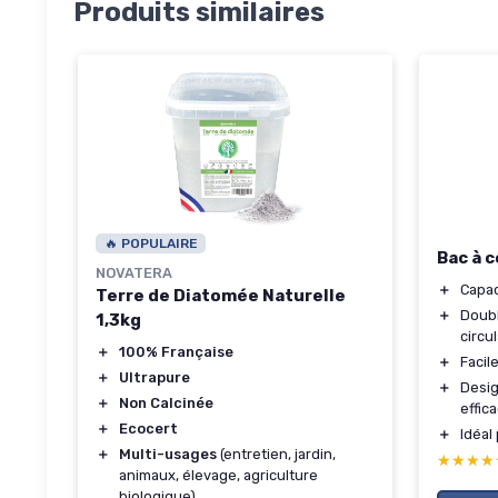
Produits similaires
🔥 POPULAIRE
Bac à 
NOVATERA
＋
Capac
Terre de Diatomée Naturelle
＋
Doubl
1,3kg
circul
＋
100% Française
＋
Facile
＋
Ultrapure
＋
Desig
＋
Non Calcinée
effic
＋
Ecocert
＋
Idéal 
＋
Multi-usages
(entretien, jardin,
★★★★
★★★★
animaux, élevage, agriculture
biologique)