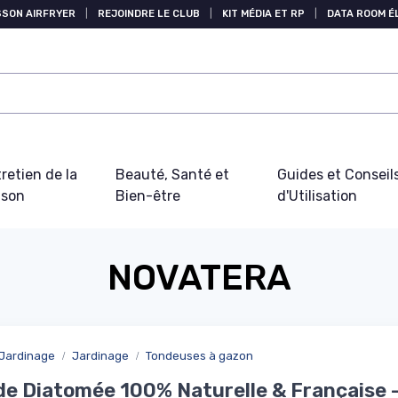
SSON AIRFRYER
|
REJOINDRE LE CLUB
|
KIT MÉDIA ET RP
|
DATA ROOM 
retien de la
Beauté, Santé et
Guides et Conseil
ison
Bien-être
d'Utilisation
NOVATERA
 Jardinage
Jardinage
Tondeuses à gazon
de Diatomée 100% Naturelle & Française 