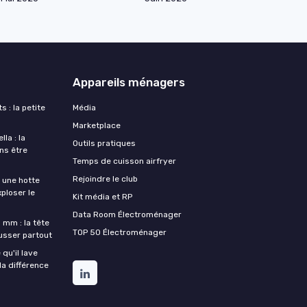
Appareils ménagers
s : la petite
Média
Marketplace
la : la
Outils pratiques
ans être
Temps de cuisson airfryer
Rejoindre le club
une hotte
xploser le
Kit média et RP
Data Room Électroménager
 mm : la tête
TOP 50 Électroménager
ousser partout
qu'il lave
la différence