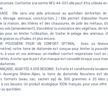
sécurisée. Conforme à la norme NFU 44-551, elle peut être utilisée en
ue.
SAGE : Elle sera une aide précieuse au quotidien (entretien de 
e, élevage, animaux, construction…) ! Elle permet d’absorber l'humi
e la maison, des litières et des chaussures, de polir les métaux, d’a
des sols (amendement), d’accélérer la croissance des végétaux, de rete
ais pour en limiter l’utilisation, de traiter le pelage des animaux, d
e graisse ou d’huiles, et plus encore.
DE POUSSIÈRE POUR UN CONFORT OPTIMAL : Avec sa finesse
métrie), notre terre de diatomée est conçue pour limiter la poussière
re, à vous et vos animaux, un meilleur confort respiratoire tout en
riétés. A noter que le port d’un masque est conseillé lorsque vous man
 diatomée.
NÇAISE, ADAPTÉE A VOS BESOINS : Extraite et conditionnée localem
en Auvergne Rhône-Alpes, la terre de diatomée Novatera est dis
nts formats (seau, sac, sachet zip) de 300 grammes à 25 kilos 
 à vos besoins. Un produit écologique 100% français, pour vous offrir
 au quotidien.