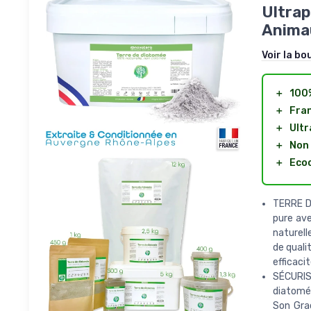
Ultrap
Animau
Voir la bo
＋
100%
＋
Fra
＋
Ultr
＋
Non 
＋
Eco
TERRE D
pure ave
naturell
de quali
efficacit
SÉCURIS
diatomée
Son Grad