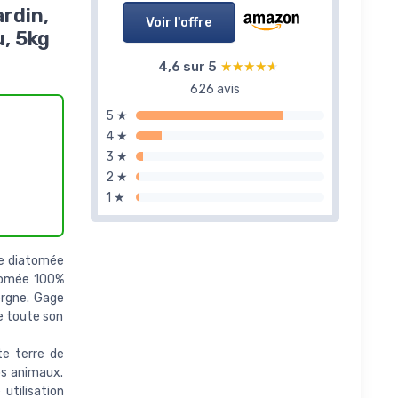
ardin,
Voir l'offre
u, 5kg
4,6 sur 5
★★★★★
★★★★★
626 avis
5 ★
4 ★
3 ★
2 ★
1 ★
e diatomée
atomée 100%
ergne. Gage
ve toute son
e terre de
os animaux.
utilisation