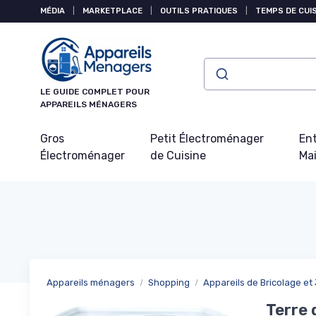
Panneau de gestion des cookies
MÉDIA
|
MARKETPLACE
|
OUTILS PRATIQUES
|
TEMPS DE CUI
LE GUIDE COMPLET POUR
APPAREILS MÉNAGERS
Gros
Petit Électroménager
Ent
Électroménager
de Cuisine
Ma
Appareils ménagers
Shopping
Appareils de Bricolage et
Terre 