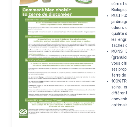
sûre et 
Biologiq
MULTI-U
jardinag
odeurs d
qualité 
les engr
taches d
MOINS 
(granulo
vous off
ses prop
terre de
100% FRA
soins, 
différe
convenir
optimale