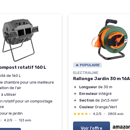
🔥 POPULAIRE
compost rotatif 160 L
ELECTRALINE
ité de 160 L
Rallonge Jardin 30 m 16A
e chambre pour une meilleure
＋
Longueur
de 30 m
ation de l'air
＋
Enrouleur
intégré
 à utiliser
＋
Section
de 2x1,5 mm²
n rotatif pour un compostage
ace
＋
Couleur
Orange/Vert
pour le jardin
★★★★★
★★★★★
4,2/5
—
2805 avis
★
★
4,2/5
—
123 avis
Voir l'offre