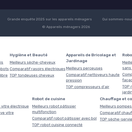
Grande enquête 2025 sur les appareils ménagers
Qui sommes-nous
© Appareils ménagers 2026
Hygiène et Beauté
Appareils de Bricolage et
Robo
Jardinage
is
Meilleurs sèche-cheveux
Meill
sans f
Meilleurs perceuses
obots
Comparatif rasoirs électriques
Comp
Comparatif nettoyeurs haute
libre
TOP tondeuses cheveux
faça
pression
TOP r
TOP compresseurs d'air
jardi
Robot de cuisine
Chauffage et c
 vitre électrique
Meilleurs robot pâtissier
Meilleurs pompes 
multifonction
ve vitre
Comparatif chauf
Comparatif robot pâtissier avec bol
TOP sèche-servie
TOP robot cuisine connecté