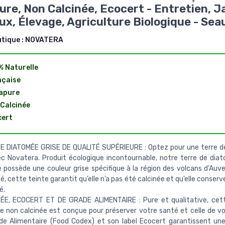
ure, Non Calcinée, Ecocert - Entretien, J
x, Élevage, Agriculture Biologique - Sea
utique :
NOVATERA
 Naturelle
nçaise
apure
Calcinée
cert
E DIATOMÉE GRISE DE QUALITÉ SUPÉRIEURE : Optez pour une terre d
c Novatera. Produit écologique incontournable, notre terre de di
e possède une couleur grise spécifique à la région des volcans d’Auv
té, cette teinte garantit qu’elle n’a pas été calcinée et qu’elle conser
é.
ÉE, ECOCERT ET DE GRADE ALIMENTAIRE : Pure et qualitative, cett
 non calcinée est conçue pour préserver votre santé et celle de v
e Alimentaire (Food Codex) et son label Ecocert garantissent une 