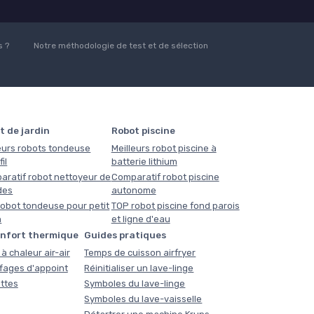
 ?
Notre méthodologie de test et de sélection
t de jardin
Robot piscine
eurs robots tondeuse
Meilleurs robot piscine à
il
batterie lithium
aratif robot nettoyeur de
Comparatif robot piscine
des
autonome
obot tondeuse pour petit
TOP robot piscine fond parois
n
et ligne d'eau
onfort thermique
Guides pratiques
à chaleur air-air
Temps de cuisson airfryer
fages d'appoint
Réinitialiser un lave-linge
ttes
Symboles du lave-linge
Symboles du lave-vaisselle