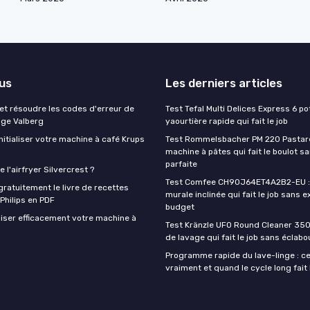
lus
Les derniers articles
t résoudre les codes d'erreur de
Test Tefal Multi Delices Express 6 pot
nge Valberg
yaourtière rapide qui fait le job
itialiser votre machine à café Krups
Test Rommelsbacher PM 220 Pastarel
machine à pâtes qui fait le boulot s
parfaite
 l'airfryer Silvercrest ?
Test Comfee CH90J64ET4A2B2-EU : 
ratuitement le livre de recettes
murale inclinée qui fait le job sans e
 Philips en PDF
budget
iser efficacement votre machine à
Test Kränzle UFO Round Cleaner 350
de lavage qui fait le job sans éclab
Programme rapide du lave-linge : ce 
vraiment et quand le cycle long fait 