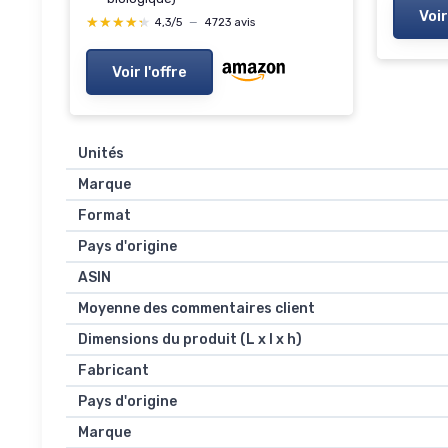
Voir
★★★★★
★★★★★
4,3/5
—
4723 avis
Voir l'offre
Unités
Marque
Format
Pays d'origine
ASIN
Moyenne des commentaires client
Dimensions du produit (L x l x h)
Fabricant
Pays d'origine
Marque