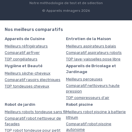
Notre méthodologie de test et de sélection
© Appareils ménagers 2026
Nos meilleurs comparatifs
Appareils de Cuisine
Entretien de la Maison
Meilleurs réfrigérateurs
Meilleurs aspirateurs balais
Comparatif airfryer
Comparatif aspirateurs robots
TOP congélateurs
TOP lave-vaisselles pose libre
Hygiène et Beauté
Appareils de Bricolage et
Jardinage
Meilleurs sèche-cheveux
Meilleurs perceuses
Comparatif rasoirs électriques
Comparatif nettoyeurs haute
TOP tondeuses cheveux
pression
TOP compresseurs d'air
Robot de jardin
Robot piscine
Meilleurs robots tondeuse sans fil
Meilleurs robot piscine à batterie
lithium
Comparatif robot nettoyeur de
façades
Comparatif robot piscine
autonome
TOP robot tondeuse pour petit