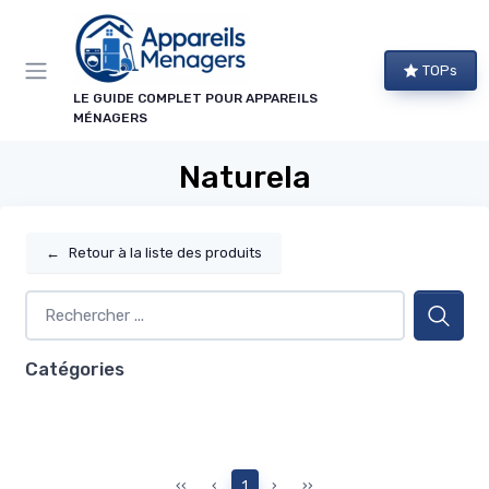
Panneau de gestion des cookies
TOPs
LE GUIDE COMPLET POUR APPAREILS
MÉNAGERS
Naturela
←
Retour à la liste des produits
Catégories
‹‹
‹
1
›
››