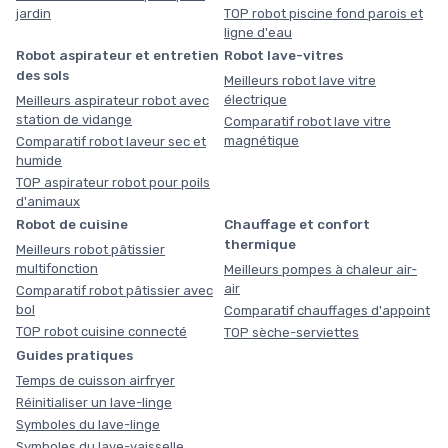
jardin
TOP robot piscine fond parois et
ligne d'eau
Robot aspirateur et entretien
Robot lave-vitres
des sols
Meilleurs robot lave vitre
électrique
Meilleurs aspirateur robot avec
station de vidange
Comparatif robot lave vitre
magnétique
Comparatif robot laveur sec et
humide
TOP aspirateur robot pour poils
d'animaux
Robot de cuisine
Chauffage et confort
thermique
Meilleurs robot pâtissier
multifonction
Meilleurs pompes à chaleur air-
air
Comparatif robot pâtissier avec
bol
Comparatif chauffages d'appoint
TOP robot cuisine connecté
TOP sèche-serviettes
Guides pratiques
Temps de cuisson airfryer
Réinitialiser un lave-linge
Symboles du lave-linge
Symboles du lave-vaisselle