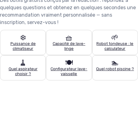
Des outils gratuits conçus par la rédaction : répondez à
quelques questions et obtenez en quelques secondes une
recommandation vraiment personnalisée — sans
inscription, servez-vous !
❄️
🧺
🌱
Puissance de
Capacité de lave-
Robot tondeuse : le
climatiseur
linge
calculateur
🧹
🍽️
🏊
Quel aspirateur
Configurateur lave-
Quel robot piscine ?
choisir ?
vaisselle