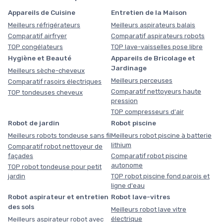
Appareils de Cuisine
Entretien de la Maison
Meilleurs réfrigérateurs
Meilleurs aspirateurs balais
Comparatif airfryer
Comparatif aspirateurs robots
TOP congélateurs
TOP lave-vaisselles pose libre
Hygiène et Beauté
Appareils de Bricolage et
Jardinage
Meilleurs sèche-cheveux
Meilleurs perceuses
Comparatif rasoirs électriques
Comparatif nettoyeurs haute
TOP tondeuses cheveux
pression
TOP compresseurs d'air
Robot de jardin
Robot piscine
Meilleurs robots tondeuse sans fil
Meilleurs robot piscine à batterie
lithium
Comparatif robot nettoyeur de
façades
Comparatif robot piscine
autonome
TOP robot tondeuse pour petit
jardin
TOP robot piscine fond parois et
ligne d'eau
Robot aspirateur et entretien
Robot lave-vitres
des sols
Meilleurs robot lave vitre
électrique
Meilleurs aspirateur robot avec