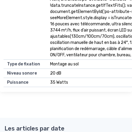
!data.truncateInstance.getIfTextFits(); v
document.getElementById('po-attribute-s
seeMoreElement.style.display = isTruncated ? '
16 pouces avec télécommande, ultra silenci
3744 m³/h, flux d’air puissant, écran LED s
ajustables(130cm/100cm/70cm), oscillatio
oscillation manuelle de haut en bas à 24°, 
planification de redémarrage, câble d'alim
ON/OFF, ventilateur pour chambre, bureau, e
Type de fixation
Montage au sol
Niveau sonore
20 dB
Puissance
35 Watts
Les articles par date