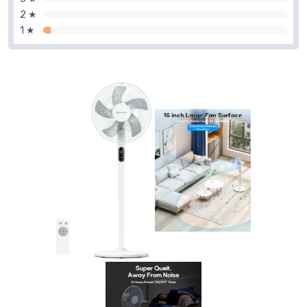
2 ★
1 ★