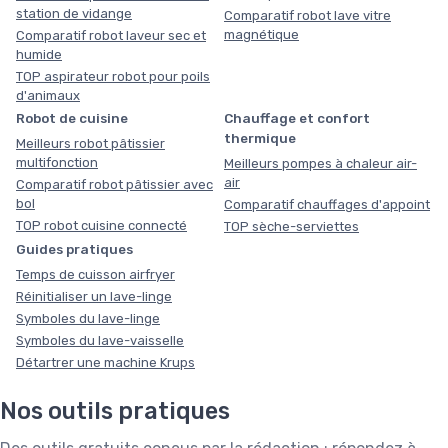
station de vidange
Comparatif robot lave vitre
magnétique
Comparatif robot laveur sec et
humide
TOP aspirateur robot pour poils
d'animaux
Robot de cuisine
Chauffage et confort
thermique
Meilleurs robot pâtissier
multifonction
Meilleurs pompes à chaleur air-
air
Comparatif robot pâtissier avec
bol
Comparatif chauffages d'appoint
TOP robot cuisine connecté
TOP sèche-serviettes
Guides pratiques
Temps de cuisson airfryer
Réinitialiser un lave-linge
Symboles du lave-linge
Symboles du lave-vaisselle
Détartrer une machine Krups
Nos outils pratiques