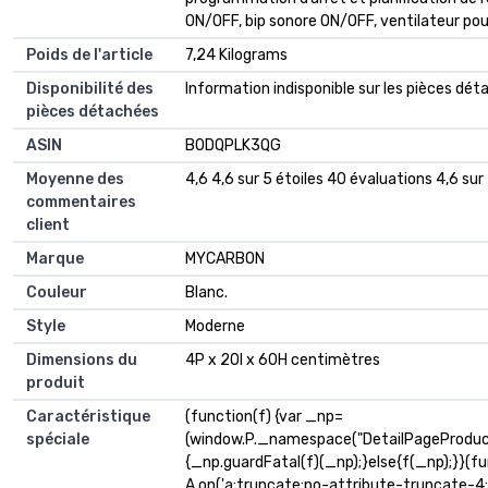
ON/OFF, bip sonore ON/OFF, ventilateur pou
Poids de l'article
‎7,24 Kilograms
Disponibilité des
‎Information indisponible sur les pièces dé
pièces détachées
ASIN
B0DQPLK3QG
Moyenne des
4,6 4,6 sur 5 étoiles 40 évaluations 4,6 sur 
commentaires
client
Marque
MYCARBON
Couleur
Blanc.
Style
Moderne
Dimensions du
4P x 20l x 60H centimètres
produit
Caractéristique
(function(f) {var _np=
spéciale
(window.P._namespace("DetailPageProduc
{_np.guardFatal(f)(_np);}else{f(_np);}}(fu
A.on('a:truncate:po-attribute-truncate-4:u