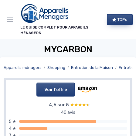
Panneau de gestion des cookies
TOPs
LE GUIDE COMPLET POUR APPAREILS
MÉNAGERS
MYCARBON
Appareils ménagers
Shopping
Entretien de la Maison
Entretien 
Voir l'offre
4,6 sur 5
★★★★★
★★★★★
40 avis
5 ★
4 ★
3 ★