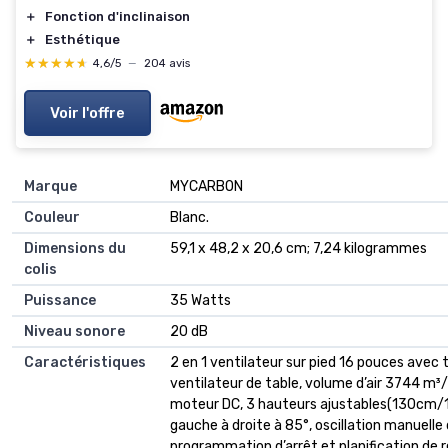
＋
Fonction d'inclinaison
＋
Esthétique
★★★★★
★★★★★
4,6/5
—
204 avis
Voir l'offre
Marque
‎MYCARBON
Couleur
‎Blanc.
Dimensions du
‎59,1 x 48,2 x 20,6 cm; 7,24 kilogrammes
colis
Puissance
‎35 Watts
Niveau sonore
‎20 dB
Caractéristiques
‎2 en 1 ventilateur sur pied 16 pouces avec
ventilateur de table, volume d’air 3744 m³/h,
moteur DC, 3 hauteurs ajustables(130cm/
gauche à droite à 85°, oscillation manuelle 
programmation d’arrêt et planification de 