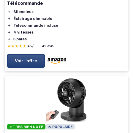
Télécommande
＋
Silencieux
＋
Éclairage dimmable
＋
Télécommande incluse
＋
4 vitesses
＋
5 pales
★★★★★
★★★★★
4,9/5
—
42 avis
Voir l'offre
⭐ TRÈS BIEN NOTÉ
🔥 POPULAIRE