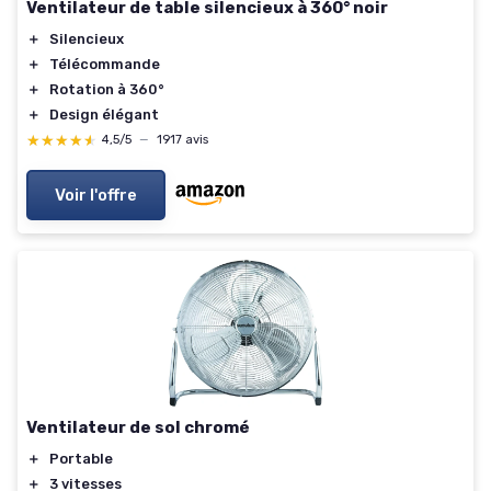
Ventilateur de table silencieux à 360° noir
＋
Silencieux
＋
Télécommande
＋
Rotation à 360°
＋
Design élégant
★★★★★
★★★★★
4,5/5
—
1917 avis
Voir l'offre
Ventilateur de sol chromé
＋
Portable
＋
3 vitesses