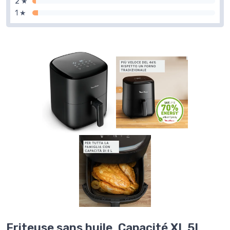
2 ★
1 ★
Friteuse sans huile, Capacité XL 5L,