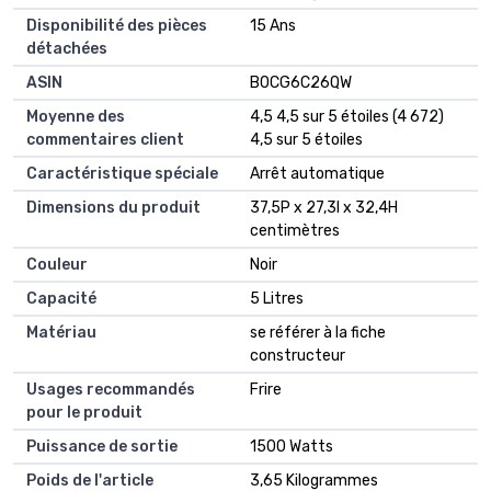
Disponibilité des pièces
‎15 Ans
détachées
ASIN
B0CG6C26QW
Moyenne des
4,5 4,5 sur 5 étoiles (4 672)
commentaires client
4,5 sur 5 étoiles
Caractéristique spéciale
Arrêt automatique
Dimensions du produit
37,5P x 27,3l x 32,4H
centimètres
Couleur
Noir
Capacité
5 Litres
Matériau
se référer à la fiche
constructeur
Usages recommandés
Frire
pour le produit
Puissance de sortie
1500 Watts
Poids de l'article
3,65 Kilogrammes