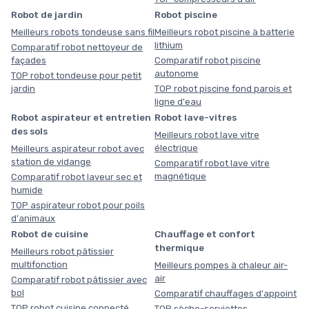
Robot de jardin
Robot piscine
Meilleurs robots tondeuse sans fil
Meilleurs robot piscine à batterie
lithium
Comparatif robot nettoyeur de
façades
Comparatif robot piscine
autonome
TOP robot tondeuse pour petit
jardin
TOP robot piscine fond parois et
ligne d'eau
Robot aspirateur et entretien
Robot lave-vitres
des sols
Meilleurs robot lave vitre
électrique
Meilleurs aspirateur robot avec
station de vidange
Comparatif robot lave vitre
magnétique
Comparatif robot laveur sec et
humide
TOP aspirateur robot pour poils
d'animaux
Robot de cuisine
Chauffage et confort
thermique
Meilleurs robot pâtissier
multifonction
Meilleurs pompes à chaleur air-
air
Comparatif robot pâtissier avec
bol
Comparatif chauffages d'appoint
TOP robot cuisine connecté
TOP sèche-serviettes