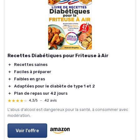
Recettes Diabétiques pour Friteuse à Air
＋
Recettes saines
＋
Faciles à préparer
＋
Faibles en gras
＋
Adaptées pour le diabète de type 1 et 2
＋
Plan de repas sur 42 jours
★★★★★
★★★★★
4,3/5
—
42 avis
L'abus d'alcool est dangereux pour la santé, à consommer avec
modération.
Voir l'offre