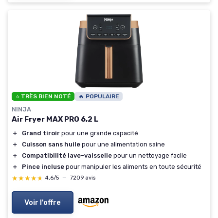
⭐ TRÈS BIEN NOTÉ
🔥 POPULAIRE
NINJA
Air Fryer MAX PRO 6,2 L
＋
Grand tiroir
pour une grande capacité
＋
Cuisson sans huile
pour une alimentation saine
＋
Compatibilité lave-vaisselle
pour un nettoyage facile
＋
Pince incluse
pour manipuler les aliments en toute sécurité
★★★★★
★★★★★
4,6/5
—
7209 avis
Voir l'offre