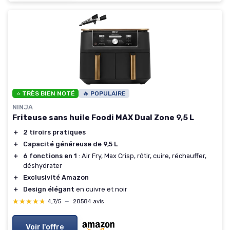
⭐ TRÈS BIEN NOTÉ
🔥 POPULAIRE
NINJA
Friteuse sans huile Foodi MAX Dual Zone 9,5 L
＋
2 tiroirs pratiques
＋
Capacité généreuse de 9,5 L
＋
6 fonctions en 1
: Air Fry, Max Crisp, rôtir, cuire, réchauffer,
déshydrater
＋
Exclusivité Amazon
＋
Design élégant
en cuivre et noir
★★★★★
★★★★★
4,7/5
—
28584 avis
Voir l'offre