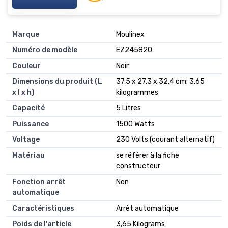
Marque
‎Moulinex
Numéro de modèle
‎EZ245820
Couleur
‎Noir
Dimensions du produit (L
‎37,5 x 27,3 x 32,4 cm; 3,65
x l x h)
kilogrammes
Capacité
‎5 Litres
Puissance
‎1500 Watts
Voltage
‎230 Volts (courant alternatif)
Matériau
‎se référer à la fiche
constructeur
Fonction arrêt
‎Non
automatique
Caractéristiques
‎Arrêt automatique
Poids de l'article
‎3,65 Kilograms