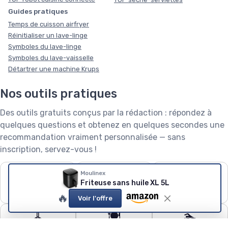
Guides pratiques
Temps de cuisson airfryer
Réinitialiser un lave-linge
Symboles du lave-linge
Symboles du lave-vaisselle
Détartrer une machine Krups
Nos outils pratiques
Des outils gratuits conçus par la rédaction : répondez à
quelques questions et obtenez en quelques secondes une
recommandation vraiment personnalisée — sans
inscription, servez-vous !
❄️
🧺
🌱
Moulinex
Friteuse sans huile XL 5L
Puissance de
Capacité de lave-
Robot tondeuse : le
climatiseur
linge
calculateur
🔥
Voir l'offre
🧹
🍽️
🏊
Quel aspirateur
Configurateur lave-
Quel robot piscine ?