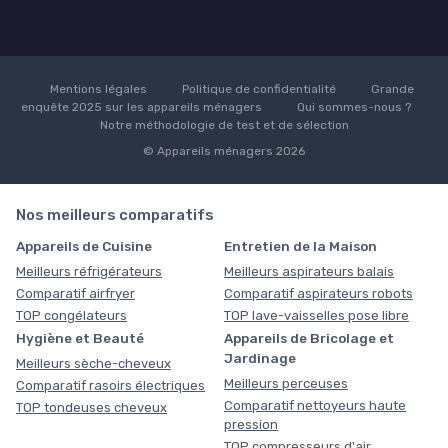
Mentions légales
Politique de confidentialité
Grande
enquête 2025 sur les appareils ménagers
Qui sommes-nous ?
Notre méthodologie de test et de sélection
© Appareils ménagers 2026
Nos meilleurs comparatifs
Appareils de Cuisine
Entretien de la Maison
Meilleurs réfrigérateurs
Meilleurs aspirateurs balais
Comparatif airfryer
Comparatif aspirateurs robots
TOP congélateurs
TOP lave-vaisselles pose libre
Hygiène et Beauté
Appareils de Bricolage et
Jardinage
Meilleurs sèche-cheveux
Meilleurs perceuses
Comparatif rasoirs électriques
Comparatif nettoyeurs haute
TOP tondeuses cheveux
pression
TOP compresseurs d'air