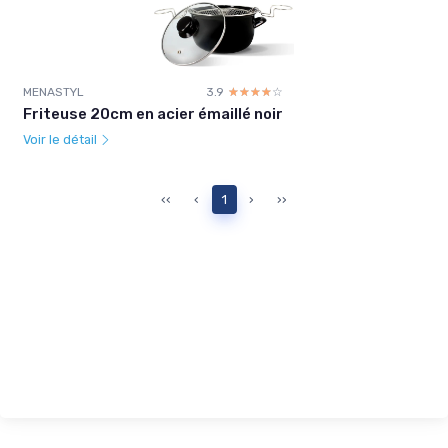
MENASTYL
3.9
☆☆☆☆☆
★★★★★
Friteuse 20cm en acier émaillé noir
Voir le détail
‹‹
‹
1
›
››