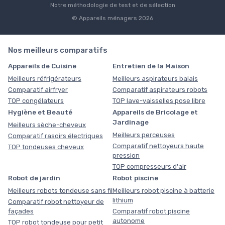
Notre méthodologie de test et de sélection
© Appareils ménagers 2026
Nos meilleurs comparatifs
Appareils de Cuisine
Entretien de la Maison
Meilleurs réfrigérateurs
Meilleurs aspirateurs balais
Comparatif airfryer
Comparatif aspirateurs robots
TOP congélateurs
TOP lave-vaisselles pose libre
Hygiène et Beauté
Appareils de Bricolage et
Jardinage
Meilleurs sèche-cheveux
Meilleurs perceuses
Comparatif rasoirs électriques
Comparatif nettoyeurs haute
TOP tondeuses cheveux
pression
TOP compresseurs d'air
Robot de jardin
Robot piscine
Meilleurs robots tondeuse sans fil
Meilleurs robot piscine à batterie
lithium
Comparatif robot nettoyeur de
façades
Comparatif robot piscine
autonome
TOP robot tondeuse pour petit