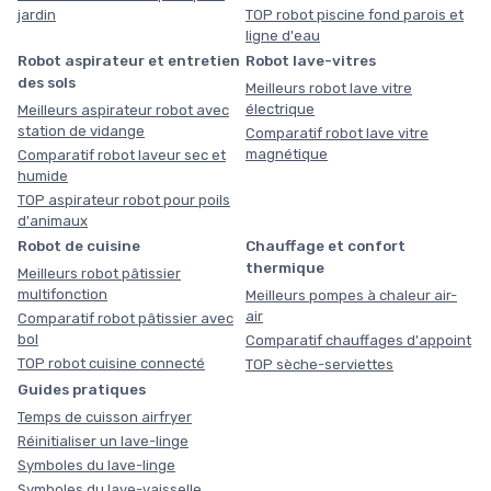
jardin
TOP robot piscine fond parois et
ligne d'eau
Robot aspirateur et entretien
Robot lave-vitres
des sols
Meilleurs robot lave vitre
électrique
Meilleurs aspirateur robot avec
station de vidange
Comparatif robot lave vitre
magnétique
Comparatif robot laveur sec et
humide
TOP aspirateur robot pour poils
d'animaux
Robot de cuisine
Chauffage et confort
thermique
Meilleurs robot pâtissier
multifonction
Meilleurs pompes à chaleur air-
air
Comparatif robot pâtissier avec
bol
Comparatif chauffages d'appoint
TOP robot cuisine connecté
TOP sèche-serviettes
Guides pratiques
Temps de cuisson airfryer
Réinitialiser un lave-linge
Symboles du lave-linge
Symboles du lave-vaisselle