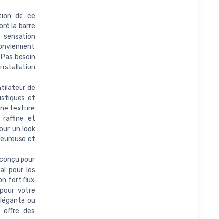
ation de ce
oré la barre
e sensation
conviennent
 Pas besoin
nstallation
tilateur de
ustiques et
une texture
 raffiné et
our un look
leureuse et
: conçu pour
al pour les
on fort flux
 pour votre
élégante ou
 offre des