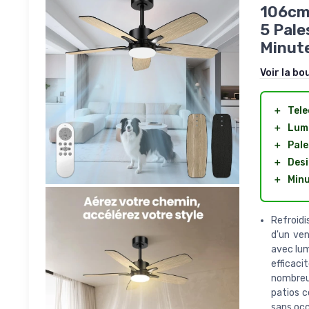
106cm
5 Pale
Minute
Voir la bo
＋
Tel
＋
Lum
＋
Pale
＋
Desi
＋
Minu
Refroidi
d'un ven
avec lum
efficac
nombreux
patios c
sans occ