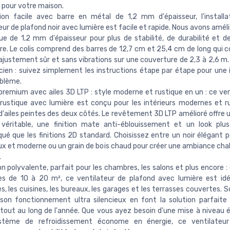
 pour votre maison.
tion facile avec barre en métal de 1,2 mm d'épaisseur, l'install
eur de plafond noir avec lumière est facile et rapide. Nous avons améli
ue de 1,2 mm d'épaisseur pour plus de stabilité, de durabilité et d
re. Le colis comprend des barres de 12,7 cm et 25,4 cm de long qui 
ajustement sûr et sans vibrations sur une couverture de 2,3 à 2,6 m.
icien : suivez simplement les instructions étape par étape pour une i
blème.
 premium avec ailes 3D LTP : style moderne et rustique en un : ce ven
rustique avec lumière est conçu pour les intérieurs modernes et r
d'ailes peintes des deux côtés. Le revêtement 3D LTP amélioré offre 
 véritable, une finition mate anti-éblouissement et un look plus
qué que les finitions 2D standard. Choisissez entre un noir élégant p
x et moderne ou un grain de bois chaud pour créer une ambiance cha
.
ion polyvalente, parfait pour les chambres, les salons et plus encore 
es de 10 à 20 m², ce ventilateur de plafond avec lumière est idé
, les cuisines, les bureaux, les garages et les terrasses couvertes. S
 son fonctionnement ultra silencieux en font la solution parfaite
tout au long de l'année. Que vous ayez besoin d'une mise à niveau 
stème de refroidissement économe en énergie, ce ventilateur