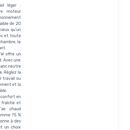
il léger :
tre moteur
tionnement
faible de 20
cieux qu'un
és et toute
chambre, la
ant.
 W offre un
d. Avec une
lanc neutre
e. Réglez la
 travail ou
sement et la
ble.
u confort en
 fraîche et
'air chaud
nsomme 75 %
ionne à des
it un choix