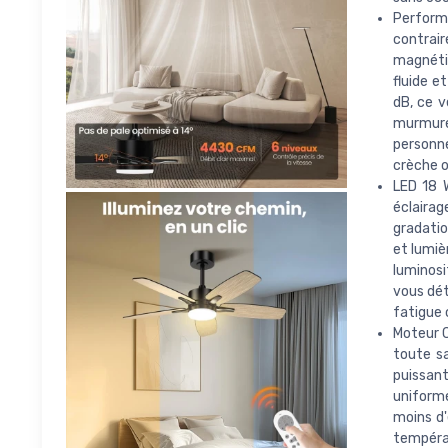
Perform
contrai
magnéti
fluide e
dB, ce v
murmure,
personne
crèche o
LED 18 W
éclairag
gradatio
et lumiè
luminosi
vous dét
fatigue o
Moteur C
toute sa
puissan
uniform
moins d'
températ