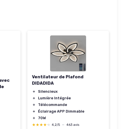
Ventilateur de Plafond
 avec
DIDADIDA
de
＋
Silencieux
＋
Lumière Intégrée
＋
Télécommande
＋
Éclairage APP Dimmable
＋
70W
★★★★★
★★★★★
4,2/5
—
463 avis