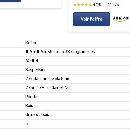
★★★★★
★★★★★
4,7/5
—
20 avis
Voir l'offre
‎Mefine
‎106 x 106 x 35 cm; 5,38 kilogrammes
‎60004
‎Suspension
‎Ventilateurs de plafond
‎Veine de Bois Clair et Noir
‎Ronde
‎Bois
‎Grain de bois
‎5