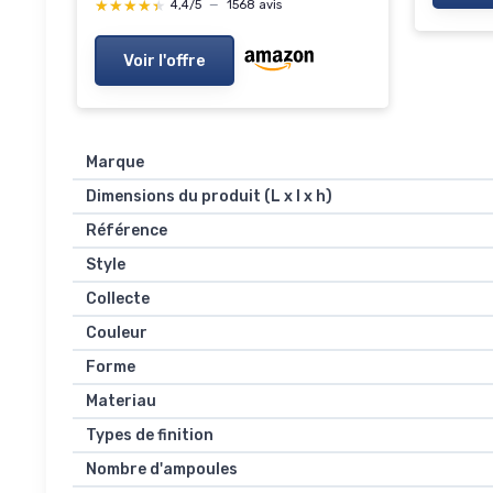
★★★★★
★★★★★
4,4/5
—
1568 avis
Voir l'offre
Marque
Dimensions du produit (L x l x h)
Référence
Style
Collecte
Couleur
Forme
Materiau
Types de finition
Nombre d'ampoules