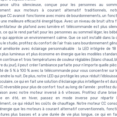
ance ultra silencieuse, conçue pour les personnes au somme
rement aux moteurs à courant alternatif traditionnels, no
que CC avancé fonctionne avec moins de bourdonnements, un fonc
t une meilleure efficacité énergétique. Avec un niveau de bruit ultra 
entilateur de plafond avec lumière et télécommande est plus silen
 ce qui le rend parfait pour les personnes au sommeil léger, les béb
 qui apprécie un environnement calme. Que ce soit installé dans la 
u le studio, profitez du confort de l'air frais sans bourdonnement gên
 améliorée avec éclairage personnalisable : la LED intégrée de 18
e plus lumineux et plus économe en énergie que les modèles standar
n continue et trois températures de couleur réglables (blanc chaud, b
re du jour), il peut créer l'ambiance parfaite pour n'importe quelle pièc
té de 5 % à 100 % avec la télécommande pour vous concentrer sur le
endre la nuit. De plus, notre LED qui protège les yeux réduit l'éblouis
culaire, ce qui en fait une solution d'éclairage plus intelligente et dura
C réversible pour plus de confort tout au long de l'année : profitez d
ison avec notre moteur inversé à 6 vitesses. Profitez d'une brise
te en été, en hiver, passez en mode inverse pour répartir l
ément, ce qui réduit les coûts de chauffage. Notre moteur CC co
énergie que les moteurs à courant alternatif conventionnels, fonct
ures plus basses et a une durée de vie plus longue, ce qui en fa