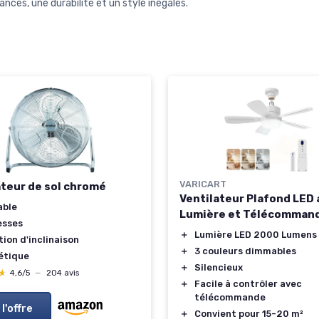
nces, une durabilité et un style inégalés.
VARICART
ateur de sol chromé
Ventilateur Plafond LED
able
Lumière et Télécomman
esses
＋
Lumière LED 2000 Lumens
ion d'inclinaison
＋
3 couleurs dimmables
étique
＋
Silencieux
★
★
4,6/5
—
204 avis
＋
Facile à contrôler avec
télécommande
 l'offre
＋
Convient pour 15-20 m²