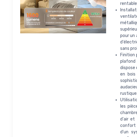
rentable
Installa
ventilat
métalliq
supérieu
pour un 
d'électr
sans pro
Finition
plafond 
dispose 
en bois
sophisti
audacieu
rustique
Utilisat
les pièc
chambres
d'air et
confort 
d'un sy