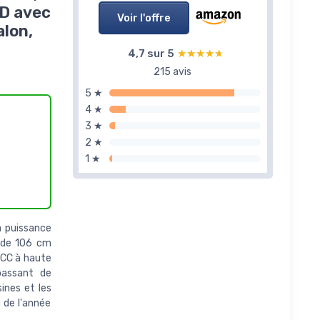
D avec
Voir l'offre
alon,
4,7 sur 5
★★★★★
★★★★★
215 avis
5 ★
4 ★
3 ★
2 ★
1 ★
a puissance
t de 106 cm
 CC à haute
épassant de
ines et les
g de l'année