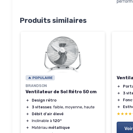
performa
Produits similaires
Ventil
🔥 POPULAIRE
BRANDSON
＋
Port
Ventilateur de Sol Rétro 50 cm
＋
3 vit
＋
Fonct
＋
Design rétro
＋
Esth
＋
3 vitesses
: faible, moyenne, haute
★★★★
★★★★
＋
Débit d'air élevé
＋
Inclinable à
120°
＋
Matériau
métallique
Voir