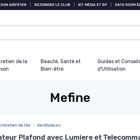
SSON AIRFRYER
|
REJOINDRE LE CLUB
|
KIT MÉDIA ET RP
|
DATA ROOM 
retien de la
Beauté, Santé et
Guides et Conseil
ison
Bien-être
d'Utilisation
Mefine
Entretien de l'Air
Ventilateurs
ateur Plafond avec Lumiere et Telecomm