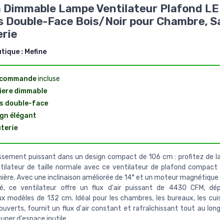
 Dimmable Lampe Ventilateur Plafond LE
s Double-Face Bois/Noir pour Chambre, S
rie
utique :
Mefine
ecommande
incluse
iere dimmable
s double-face
gn élégant
terie
ssement puissant dans un design compact de 106 cm : profitez de l
tilateur de taille normale avec ce ventilateur de plafond compac
ière. Avec une inclinaison améliorée de 14° et un moteur magnétique
ité, ce ventilateur offre un flux d'air puissant de 4430 CFM, d
 modèles de 132 cm. Idéal pour les chambres, les bureaux, les cuis
ouverts, fournit un flux d'air constant et rafraîchissant tout au lon
uper d'espace inutile.