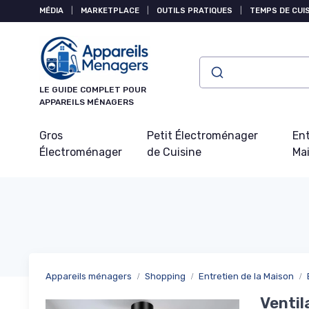
Panneau de gestion des cookies
MÉDIA
|
MARKETPLACE
|
OUTILS PRATIQUES
|
TEMPS DE CUI
LE GUIDE COMPLET POUR
APPAREILS MÉNAGERS
Gros
Petit Électroménager
Ent
Électroménager
de Cuisine
Ma
Appareils ménagers
Shopping
Entretien de la Maison
Ventil