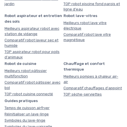
jardin
TOP robot piscine fond parois et
ligne d'eau
Robot aspirateur et entretien
Robot lave-vitres
des sols
Meilleurs robot lave vitre
électrique
Meilleurs aspirateur robot avec
station de vidange
Comparatif robot lave vitre
magnétique
Comparatif robot laveur sec et
humide
TOP aspirateur robot pour poils
d'animaux
Robot de cuisine
Chauffage et confort
thermique
Meilleurs robot pâtissier
multifonction
Meilleurs pompes à chaleur air-
air
Comparatif robot pâtissier avec
bol
Comparatif chauffages d'appoint
TOP robot cuisine connecté
TOP sèche-serviettes
Guides pratiques
Temps de cuisson airfryer
Réinitialiser un lave-linge
Symboles du lave-linge
Symboles du lave-vaisselle