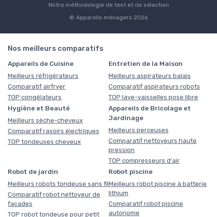
Notre méthodologie de test et de sélection
© Appareils ménagers 2026
Nos meilleurs comparatifs
Appareils de Cuisine
Entretien de la Maison
Meilleurs réfrigérateurs
Meilleurs aspirateurs balais
Comparatif airfryer
Comparatif aspirateurs robots
TOP congélateurs
TOP lave-vaisselles pose libre
Hygiène et Beauté
Appareils de Bricolage et
Jardinage
Meilleurs sèche-cheveux
Meilleurs perceuses
Comparatif rasoirs électriques
Comparatif nettoyeurs haute
TOP tondeuses cheveux
pression
TOP compresseurs d'air
Robot de jardin
Robot piscine
Meilleurs robots tondeuse sans fil
Meilleurs robot piscine à batterie
lithium
Comparatif robot nettoyeur de
façades
Comparatif robot piscine
autonome
TOP robot tondeuse pour petit