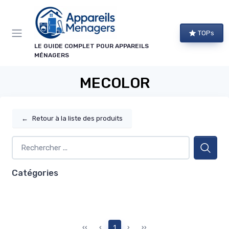
Panneau de gestion des cookies
TOPs
LE GUIDE COMPLET POUR APPAREILS
MÉNAGERS
MECOLOR
←
Retour à la liste des produits
Catégories
‹‹
‹
1
›
››