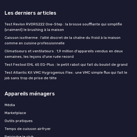
Les derniers articles
Test Revlon RVDR5222 One-Step : la brosse soufflante qui simplifie
(vraiment) le brushing à la maison
Caisson isotherme : l’allié discret de la chaîne du froid à la maison
comme en cuisine professionnelle
Climatiseurs et ventilateurs : 1,9 million d'appareils vendus en deux
semaines, les leçons d'une ruée record
Test Festool EHL 65 EQ-Plus : le petit rabot qui fait du boulot de grand
Test Atlantic Kit VMC Hygrogenius Flex : une VMC simple flux qui fait le
job sans trop de prise de tête
Appareils ménagers
Média
Marketplace
Outils pratiques
Temps de cuisson airfryer
Rejoindre le club