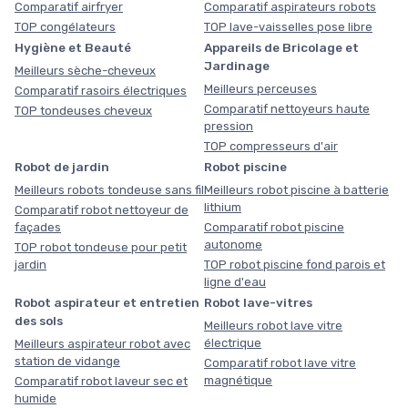
Comparatif airfryer
Comparatif aspirateurs robots
TOP congélateurs
TOP lave-vaisselles pose libre
Hygiène et Beauté
Appareils de Bricolage et
Jardinage
Meilleurs sèche-cheveux
Meilleurs perceuses
Comparatif rasoirs électriques
Comparatif nettoyeurs haute
TOP tondeuses cheveux
pression
TOP compresseurs d'air
Robot de jardin
Robot piscine
Meilleurs robots tondeuse sans fil
Meilleurs robot piscine à batterie
lithium
Comparatif robot nettoyeur de
façades
Comparatif robot piscine
autonome
TOP robot tondeuse pour petit
jardin
TOP robot piscine fond parois et
ligne d'eau
Robot aspirateur et entretien
Robot lave-vitres
des sols
Meilleurs robot lave vitre
électrique
Meilleurs aspirateur robot avec
station de vidange
Comparatif robot lave vitre
magnétique
Comparatif robot laveur sec et
humide