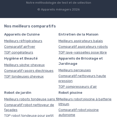
Notre méthodologie de test et de sélection
© Appareils ménagers 2026
Nos meilleurs comparatifs
Appareils de Cuisine
Entretien de la Maison
Meilleurs réfrigérateurs
Meilleurs aspirateurs balais
Comparatif airfryer
Comparatif aspirateurs robots
TOP congélateurs
TOP lave-vaisselles pose libre
Hygiène et Beauté
Appareils de Bricolage et
Jardinage
Meilleurs sèche-cheveux
Meilleurs perceuses
Comparatif rasoirs électriques
Comparatif nettoyeurs haute
TOP tondeuses cheveux
pression
TOP compresseurs d'air
Robot de jardin
Robot piscine
Meilleurs robots tondeuse sans fil
Meilleurs robot piscine à batterie
lithium
Comparatif robot nettoyeur de
façades
Comparatif robot piscine
autonome
TOP robot tondeuse pour petit