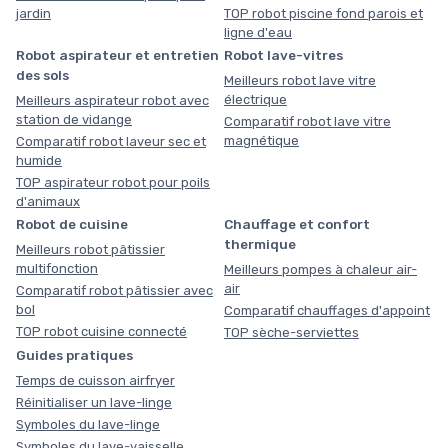
jardin
TOP robot piscine fond parois et
ligne d'eau
Robot aspirateur et entretien
Robot lave-vitres
des sols
Meilleurs robot lave vitre
électrique
Meilleurs aspirateur robot avec
station de vidange
Comparatif robot lave vitre
magnétique
Comparatif robot laveur sec et
humide
TOP aspirateur robot pour poils
d'animaux
Robot de cuisine
Chauffage et confort
thermique
Meilleurs robot pâtissier
multifonction
Meilleurs pompes à chaleur air-
air
Comparatif robot pâtissier avec
bol
Comparatif chauffages d'appoint
TOP robot cuisine connecté
TOP sèche-serviettes
Guides pratiques
Temps de cuisson airfryer
Réinitialiser un lave-linge
Symboles du lave-linge
Symboles du lave-vaisselle