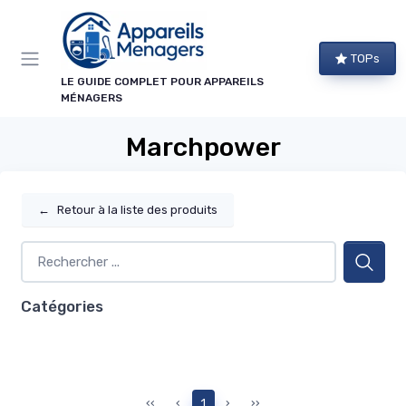
Panneau de gestion des cookies
TOPs
LE GUIDE COMPLET POUR APPAREILS
MÉNAGERS
Marchpower
←
Retour à la liste des produits
Catégories
‹‹
‹
1
›
››