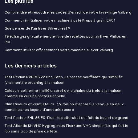
Les plus lus
Comprendre et résoudre les codes d'erreur de votre lave-linge Valberg
Comment réinitialiser votre machine à café Krups à grain EA81
Que penser de l'airfryer Silvercrest ?
Téléchargez gratuitement le livre de recettes pour airfryer Philips en
PDF
Comment utiliser efficacement votre machine à laver Valberg
Les derniers articles
Test Revlon RVDR5222 One-Step : la brosse soufflante qui simplifie
(vraiment) le brushing à la maison
Caisson isotherme : l’allié discret de la chaîne du froid à la maison
comme en cuisine professionnelle
Climatiseurs et ventilateurs : 1,9 million d'appareils vendus en deux
semaines, les leçons d'une ruée record
Test Festool EHL 65 EQ-Plus : le petit rabot qui fait du boulot de grand
Test Atlantic Kit VMC Hygrogenius Flex : une VMC simple flux qui fait le
job sans trop de prise de tête