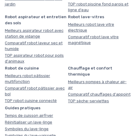
jardin
TOP robot piscine fond parois et
ligne d'eau
Robot aspirateur et entretien
Robot lave-vitres
des sols
Meilleurs robot lave vitre
électrique
Meilleurs aspirateur robot avec
station de vidange
Comparatif robot lave vitre
magnétique
Comparatif robot laveur sec et
humide
TOP aspirateur robot pour poils
d'animaux
Robot de cuisine
Chauffage et confort
thermique
Meilleurs robot pâtissier
multifonction
Meilleurs pompes à chaleur air-
air
Comparatif robot pâtissier avec
bol
Comparatif chauffages d'appoint
TOP robot cuisine connecté
TOP sèche-serviettes
Guides pratiques
Temps de cuisson airfryer
Réinitialiser un lave-linge
Symboles du lave-linge
Symboles du lave-vaisselle