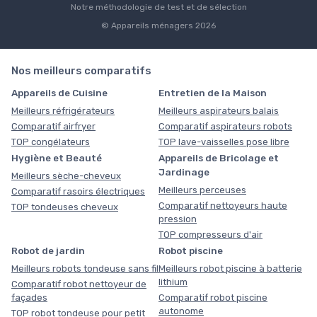
Notre méthodologie de test et de sélection
© Appareils ménagers 2026
Nos meilleurs comparatifs
Appareils de Cuisine
Entretien de la Maison
Meilleurs réfrigérateurs
Meilleurs aspirateurs balais
Comparatif airfryer
Comparatif aspirateurs robots
TOP congélateurs
TOP lave-vaisselles pose libre
Hygiène et Beauté
Appareils de Bricolage et
Jardinage
Meilleurs sèche-cheveux
Meilleurs perceuses
Comparatif rasoirs électriques
Comparatif nettoyeurs haute
TOP tondeuses cheveux
pression
TOP compresseurs d'air
Robot de jardin
Robot piscine
Meilleurs robots tondeuse sans fil
Meilleurs robot piscine à batterie
lithium
Comparatif robot nettoyeur de
façades
Comparatif robot piscine
autonome
TOP robot tondeuse pour petit