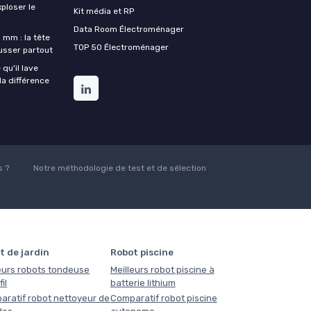
xploser le
Kit média et RP
Data Room Électroménager
 mm : la tête
TOP 50 Électroménager
ousser partout
qu'il lave
la différence
 ?
Notre méthodologie de test et de sélection
t de jardin
Robot piscine
eurs robots tondeuse
Meilleurs robot piscine à
il
batterie lithium
aratif robot nettoyeur de
Comparatif robot piscine