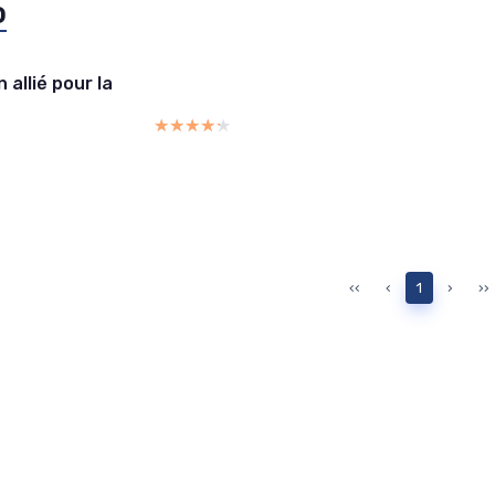
o
 allié pour la
★★★★★
★★★★★
‹‹
‹
1
›
››