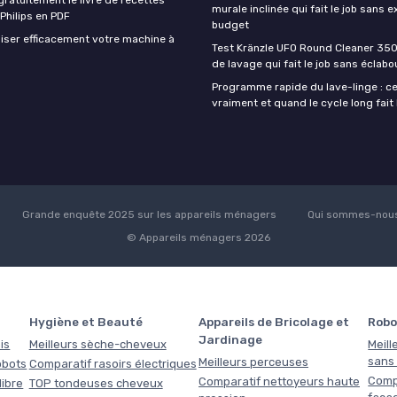
murale inclinée qui fait le job sans e
 Philips en PDF
budget
iser efficacement votre machine à
Test Kränzle UFO Round Cleaner 350
de lavage qui fait le job sans éclab
Programme rapide du lave-linge : ce 
vraiment et quand le cycle long fait 
Grande enquête 2025 sur les appareils ménagers
Qui sommes-nous
© Appareils ménagers 2026
Hygiène et Beauté
Appareils de Bricolage et
Robo
Jardinage
is
Meilleurs sèche-cheveux
Meill
sans f
Meilleurs perceuses
obots
Comparatif rasoirs électriques
Comp
Comparatif nettoyeurs haute
libre
TOP tondeuses cheveux