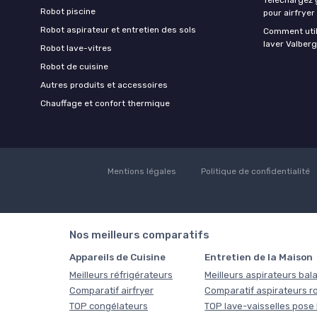
Robot piscine
pour airfryer
Robot aspirateur et entretien des sols
Comment util
laver Valberg
Robot lave-vitres
Robot de cuisine
Autres produits et accessoires
Chauffage et confort thermique
Mentions légales
Politique de confidentialité
Nos meilleurs comparatifs
Appareils de Cuisine
Entretien de la Maison
Meilleurs réfrigérateurs
Meilleurs aspirateurs bala
Comparatif airfryer
Comparatif aspirateurs r
TOP congélateurs
TOP lave-vaisselles pose 