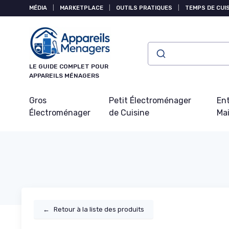
Panneau de gestion des cookies
MÉDIA
|
MARKETPLACE
|
OUTILS PRATIQUES
|
TEMPS DE CUI
LE GUIDE COMPLET POUR
APPAREILS MÉNAGERS
Gros
Petit Électroménager
Ent
Électroménager
de Cuisine
Ma
←
Retour à la liste des produits