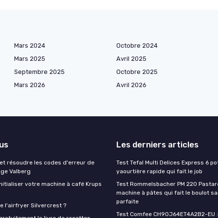
Mars 2024
Octobre 2024
Mars 2025
Avril 2025
Septembre 2025
Octobre 2025
Mars 2026
Avril 2026
lus
Les derniers articles
t résoudre les codes d'erreur de
Test Tefal Multi Delices Express 6 pot
nge Valberg
yaourtière rapide qui fait le job
itialiser votre machine à café Krups
Test Rommelsbacher PM 220 Pastarel
machine à pâtes qui fait le boulot s
parfaite
 l'airfryer Silvercrest ?
Test Comfee CH90J64ET4A2B2-EU : 
ratuitement le livre de recettes