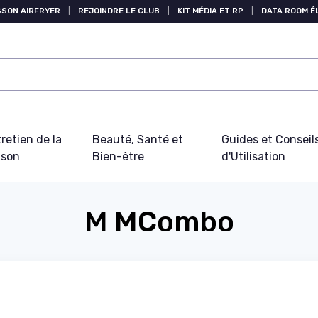
SSON AIRFRYER
|
REJOINDRE LE CLUB
|
KIT MÉDIA ET RP
|
DATA ROOM 
retien de la
Beauté, Santé et
Guides et Conseil
ison
Bien-être
d'Utilisation
M MCombo