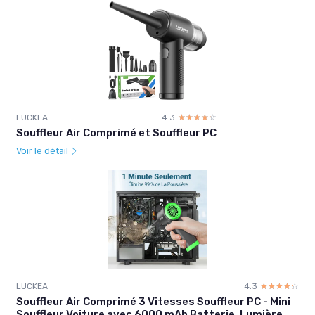
LUCKEA
4.3
☆☆☆☆☆
★★★★★
Souffleur Air Comprimé et Souffleur PC
Voir le détail
LUCKEA
4.3
☆☆☆☆☆
★★★★★
Souffleur Air Comprimé 3 Vitesses Souffleur PC - Mini
Souffleur Voiture avec 6000 mAh Batterie, Lumière