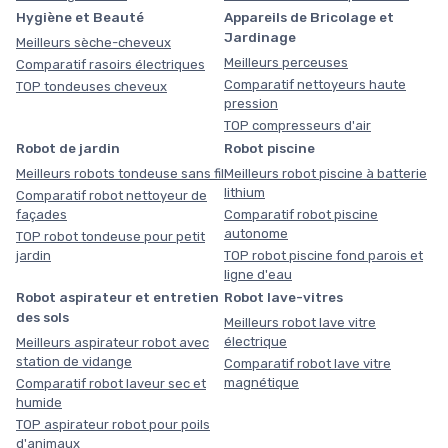
Hygiène et Beauté
Appareils de Bricolage et
Jardinage
Meilleurs sèche-cheveux
Meilleurs perceuses
Comparatif rasoirs électriques
Comparatif nettoyeurs haute
TOP tondeuses cheveux
pression
TOP compresseurs d'air
Robot de jardin
Robot piscine
Meilleurs robots tondeuse sans fil
Meilleurs robot piscine à batterie
lithium
Comparatif robot nettoyeur de
façades
Comparatif robot piscine
autonome
TOP robot tondeuse pour petit
jardin
TOP robot piscine fond parois et
ligne d'eau
Robot aspirateur et entretien
Robot lave-vitres
des sols
Meilleurs robot lave vitre
électrique
Meilleurs aspirateur robot avec
station de vidange
Comparatif robot lave vitre
magnétique
Comparatif robot laveur sec et
humide
TOP aspirateur robot pour poils
d'animaux