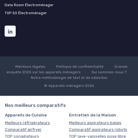
Data Room Électroménager
TOP 50 Électroménager
Mentions légales
Politique de confidentialité
Grande
enquête 2025 sur les appareils ménagers
Qui sommes-nous ?
Notre méthodologie de test et de sélection
© Appareils ménagers 2026
Nos meilleurs comparatifs
Appareils de Cuisine
Entretien de la Maison
Meilleurs réfrigérateurs
Meilleurs aspirateurs balais
Comparatif airfryer
Comparatif aspirateurs robots
TOP congélateurs
TOP lave-vaisselles pose libre