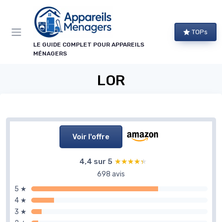
Panneau de gestion des cookies
TOPs
LE GUIDE COMPLET POUR APPAREILS
MÉNAGERS
LOR
Voir l'offre
4,4 sur 5
★★★★★
★★★★★
698 avis
5 ★
4 ★
3 ★