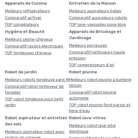
Appareils de Cuisine
Entretien de la Maison
Meilleurs réfrigérateurs
Meilleurs aspirateurs balais
Comparatif airfryer
Comparatif aspirateurs robots
TOP congélateurs
TOP lave-vaisselles pose libre
Hygiène et Beauté
Appareils de Bricolage et
Jardinage
Meilleurs sèche-cheveux
Meilleurs perceuses
Comparatif rasoirs électriques
Comparatif nettoyeurs haute
TOP tondeuses cheveux
pression
TOP compresseurs d'air
Robot de jardin
Robot piscine
Meilleurs robots tondeuse sans fil
Meilleurs robot piscine à batterie
lithium
Comparatif robot nettoyeur de
façades
Comparatif robot piscine
autonome
TOP robot tondeuse pour petit
jardin
TOP robot piscine fond parois et
ligne d'eau
Robot aspirateur et entretien
Robot lave-vitres
des sols
Meilleurs robot lave vitre
électrique
Meilleurs aspirateur robot avec
station de vidange