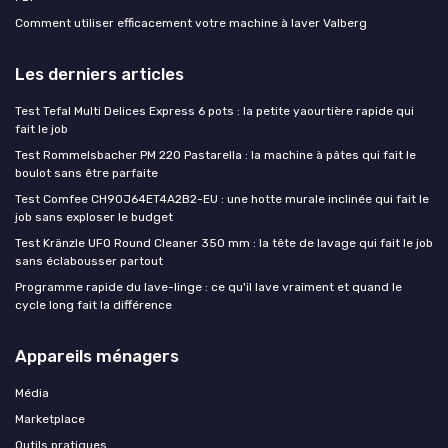
Comment utiliser efficacement votre machine à laver Valberg
Les derniers articles
Test Tefal Multi Delices Express 6 pots : la petite yaourtière rapide qui
fait le job
Test Rommelsbacher PM 220 Pastarella : la machine à pâtes qui fait le
boulot sans être parfaite
Test Comfee CH90J64ET4A2B2-EU : une hotte murale inclinée qui fait le
job sans exploser le budget
Test Kränzle UFO Round Cleaner 350 mm : la tête de lavage qui fait le job
sans éclabousser partout
Programme rapide du lave-linge : ce qu'il lave vraiment et quand le
cycle long fait la différence
Appareils ménagers
Média
Marketplace
Outils pratiques