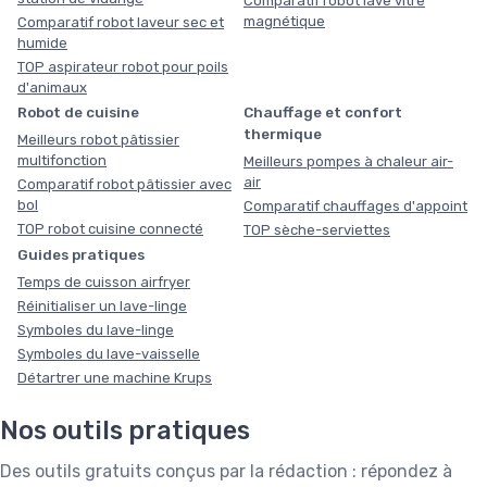
Comparatif robot lave vitre
magnétique
Comparatif robot laveur sec et
humide
TOP aspirateur robot pour poils
d'animaux
Robot de cuisine
Chauffage et confort
thermique
Meilleurs robot pâtissier
multifonction
Meilleurs pompes à chaleur air-
air
Comparatif robot pâtissier avec
bol
Comparatif chauffages d'appoint
TOP robot cuisine connecté
TOP sèche-serviettes
Guides pratiques
Temps de cuisson airfryer
Réinitialiser un lave-linge
Symboles du lave-linge
Symboles du lave-vaisselle
Détartrer une machine Krups
Nos outils pratiques
Des outils gratuits conçus par la rédaction : répondez à