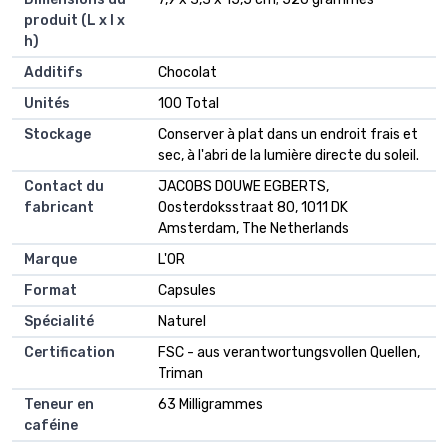
produit (L x l x
h)
Additifs
‎Chocolat
Unités
‎100 Total
Stockage
‎Conserver à plat dans un endroit frais et
sec, à l'abri de la lumière directe du soleil.
Contact du
‎JACOBS DOUWE EGBERTS,
fabricant
Oosterdoksstraat 80, 1011 DK
Amsterdam, The Netherlands
Marque
‎L'OR
Format
‎Capsules
Spécialité
‎Naturel
Certification
‎FSC - aus verantwortungsvollen Quellen,
Triman
Teneur en
‎63 Milligrammes
caféine