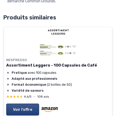
démarche Common Grounds.
Produits similaires
NESPRESSO
Assortiment Leggero - 100 Capsules de Café
＋
Pratique
avec 100 capsules
＋
Adapté aux professionnels
＋
Format économique
(2 boîtes de 50)
＋
Variété de saveurs
★★★★★
★★★★★
4,6/5
—
108 avis
Voir l'offre