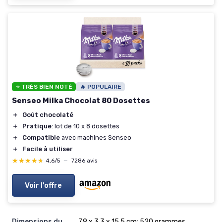
⭐ TRÈS BIEN NOTÉ
🔥 POPULAIRE
Senseo Milka Chocolat 80 Dosettes
＋
Goût chocolaté
＋
Pratique
: lot de 10 x 8 dosettes
＋
Compatible
avec machines Senseo
＋
Facile à utiliser
★★★★★
★★★★★
4,6/5
—
7286 avis
Voir l'offre
Dimensions du
‎7,9 x 3,3 x 15,5 cm; 520 grammes