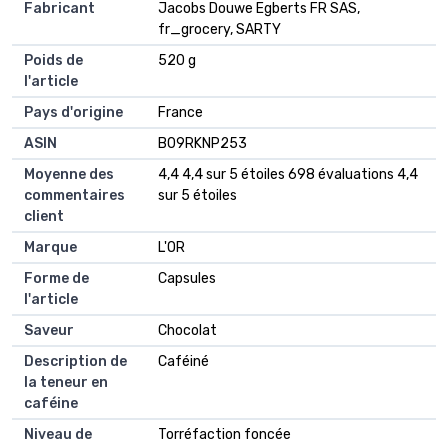
Fabricant
‎Jacobs Douwe Egberts FR SAS,
fr_grocery, SARTY
Poids de
‎520 g
l'article
Pays d'origine
‎France
ASIN
B09RKNP253
Moyenne des
4,4 4,4 sur 5 étoiles 698 évaluations 4,4
commentaires
sur 5 étoiles
client
Marque
L'OR
Forme de
Capsules
l'article
Saveur
Chocolat
Description de
Caféiné
la teneur en
caféine
Niveau de
Torréfaction foncée