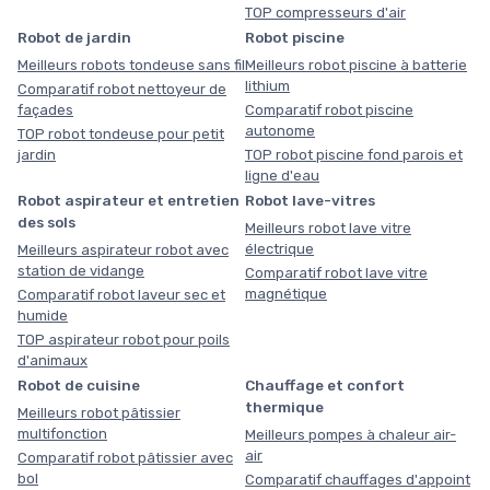
TOP compresseurs d'air
Robot de jardin
Robot piscine
Meilleurs robots tondeuse sans fil
Meilleurs robot piscine à batterie
lithium
Comparatif robot nettoyeur de
façades
Comparatif robot piscine
autonome
TOP robot tondeuse pour petit
jardin
TOP robot piscine fond parois et
ligne d'eau
Robot aspirateur et entretien
Robot lave-vitres
des sols
Meilleurs robot lave vitre
électrique
Meilleurs aspirateur robot avec
station de vidange
Comparatif robot lave vitre
magnétique
Comparatif robot laveur sec et
humide
TOP aspirateur robot pour poils
d'animaux
Robot de cuisine
Chauffage et confort
thermique
Meilleurs robot pâtissier
multifonction
Meilleurs pompes à chaleur air-
air
Comparatif robot pâtissier avec
bol
Comparatif chauffages d'appoint