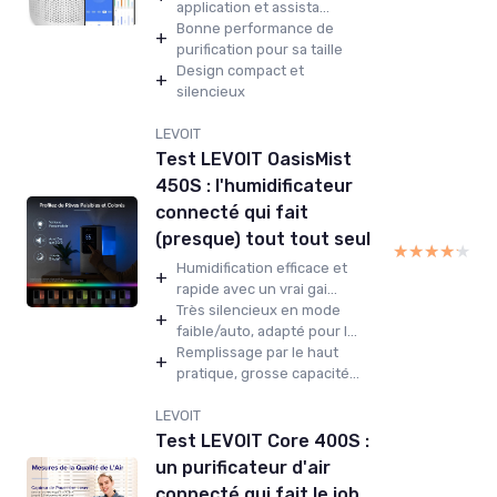
application et assista...
Bonne performance de
+
purification pour sa taille
Design compact et
+
silencieux
LEVOIT
Test LEVOIT OasisMist
450S : l'humidificateur
connecté qui fait
(presque) tout tout seul
★★★★★
★★★★★
Humidification efficace et
+
rapide avec un vrai gai...
Très silencieux en mode
+
faible/auto, adapté pour l...
Remplissage par le haut
+
pratique, grosse capacité...
LEVOIT
Test LEVOIT Core 400S :
un purificateur d'air
connecté qui fait le job