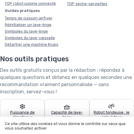
TOP robot cuisine connecté
TOP sèche-serviettes
Guides pratiques
Temps de cuisson airfryer
Réinitialiser un lave-linge
Symboles du lave-linge
Symboles du lave-vaisselle
Détartrer une machine Krups
Nos outils pratiques
Des outils gratuits conçus par la rédaction : répondez à
quelques questions et obtenez en quelques secondes une
recommandation vraiment personnalisée — sans
inscription, servez-vous !
❄️
🧺
🌱
Puissance de
Capacité de lave-
Robot tondeuse : le
climatiseur
linge
calculateur
Ce site utilise des cookies et vous donne le contrôle sur ceux que
vous souhaitez activer
🧹
🍽️
🏊