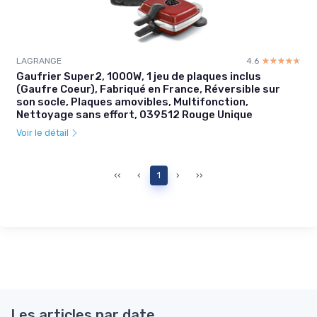
LAGRANGE
4.6
☆☆☆☆☆
★★★★★
Gaufrier Super2, 1000W, 1 jeu de plaques inclus
(Gaufre Coeur), Fabriqué en France, Réversible sur
son socle, Plaques amovibles, Multifonction,
Nettoyage sans effort, 039512 Rouge Unique
Voir le détail
‹‹
‹
1
›
››
Les articles par date