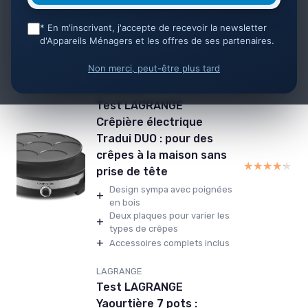
Cuisson personnalisée
+
efficace
* En m'inscrivant, j'accepte de recevoir la newsletter
Plaques interchangeables
+
d'Appareils Ménagers et les offres de ses partenaires.
pratiques
+
Fabrication solide et durable
Non merci, peut-être plus tard
LAGRANGE
Test LAGRANGE
Crêpière électrique
Tradui DUO : pour des
crêpes à la maison sans
★★★★★
★★★★★
prise de tête
Design sympa avec poignées
+
en bois
Deux plaques pour varier les
+
types de crêpes
+
Accessoires complets inclus
LAGRANGE
Test LAGRANGE
Yaourtière 7 pots :