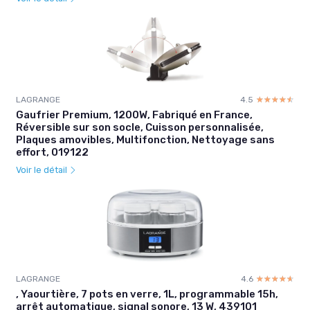
LAGRANGE
4.5
☆☆☆☆☆
★★★★★
Gaufrier Premium, 1200W, Fabriqué en France,
Réversible sur son socle, Cuisson personnalisée,
Plaques amovibles, Multifonction, Nettoyage sans
effort, 019122
Voir le détail
LAGRANGE
4.6
☆☆☆☆☆
★★★★★
, Yaourtière, 7 pots en verre, 1L, programmable 15h,
arrêt automatique, signal sonore, 13 W, 439101