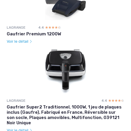
LAGRANGE
4.4
☆☆☆☆☆
★★★★★
Gaufrier Premium 1200W
Voir le détail
LAGRANGE
4.4
☆☆☆☆☆
★★★★★
Gaufrier Super2 Traditionnel, 1000W, 1 jeu de plaques
inclus (Gaufre), Fabriqué en France, Réversible sur
son socle, Plaques amovibles, Multifonction, 039121
Noir Unique
Voir le détail