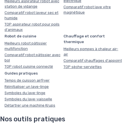
électrique
Meilleurs aspirateur robot avec
station de vidange
Comparatif robot lave vitre
magnétique
Comparatif robot laveur sec et
humide
TOP aspirateur robot pour poils
d'animaux
Robot de cuisine
Chauffage et confort
thermique
Meilleurs robot pâtissier
multifonction
Meilleurs pompes à chaleur air-
air
Comparatif robot pâtissier avec
bol
Comparatif chauffages d'appoint
TOP robot cuisine connecté
TOP sèche-serviettes
Guides pratiques
Temps de cuisson airfryer
Réinitialiser un lave-linge
Symboles du lave-linge
Symboles du lave-vaisselle
Détartrer une machine Krups
Nos outils pratiques