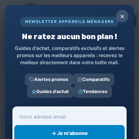
Panneau de gestion des cookies
×
TOPs
NEWSLETTER APPAREILS MÉNAGERS
LE GUIDE COMPLET POUR APPAREILS
MÉNAGERS
Ne ratez aucun bon plan !
LAGRANGE
Guides d'achat, comparatifs exclusifs et alertes
promos sur les meilleurs appareils : recevez le
meilleur directement dans votre boîte mail.
←
Retour à la liste des produits
Alertes promos
Comparatifs
Nos tests produits LAGRANGE
Guides d'achat
Tendances
LAGRANGE
Test LAGRANGE Gaufrier
Premium : le choix
pragmatique pour les
amateurs de brunch à la
★★★★★
★★★★★
→ Je m'abonne
maison