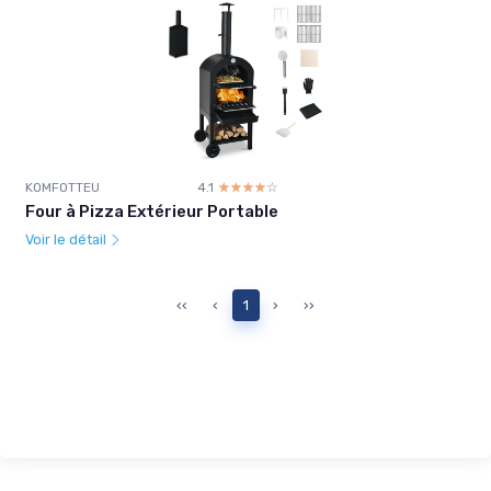
KOMFOTTEU
4.1
☆☆☆☆☆
★★★★★
Four à Pizza Extérieur Portable
Voir le détail
‹‹
‹
1
›
››