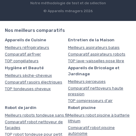
Notre méthodologie de test et de sélection
© Appareils ménagers 2026
Nos meilleurs comparatifs
Appareils de Cuisine
Entretien de la Maison
Meilleurs réfrigérateurs
Meilleurs aspirateurs balais
Comparatif airfryer
Comparatif aspirateurs robots
TOP congélateurs
TOP lave-vaisselles pose libre
Hygiène et Beauté
Appareils de Bricolage et
Jardinage
Meilleurs sèche-cheveux
Meilleurs perceuses
Comparatif rasoirs électriques
Comparatif nettoyeurs haute
TOP tondeuses cheveux
pression
TOP compresseurs d'air
Robot de jardin
Robot piscine
Meilleurs robots tondeuse sans fil
Meilleurs robot piscine à batterie
lithium
Comparatif robot nettoyeur de
façades
Comparatif robot piscine
autonome
TOP robot tondeuse pour petit