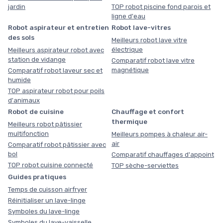
jardin
TOP robot piscine fond parois et
ligne d'eau
Robot aspirateur et entretien
Robot lave-vitres
des sols
Meilleurs robot lave vitre
électrique
Meilleurs aspirateur robot avec
station de vidange
Comparatif robot lave vitre
magnétique
Comparatif robot laveur sec et
humide
TOP aspirateur robot pour poils
d'animaux
Robot de cuisine
Chauffage et confort
thermique
Meilleurs robot pâtissier
multifonction
Meilleurs pompes à chaleur air-
air
Comparatif robot pâtissier avec
bol
Comparatif chauffages d'appoint
TOP robot cuisine connecté
TOP sèche-serviettes
Guides pratiques
Temps de cuisson airfryer
Réinitialiser un lave-linge
Symboles du lave-linge
Symboles du lave-vaisselle