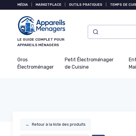
Panneau de gestion des cookies
MÉDIA
|
MARKETPLACE
|
OUTILS PRATIQUES
|
TEMPS DE CUI
LE GUIDE COMPLET POUR
APPAREILS MÉNAGERS
Gros
Petit Électroménager
Ent
Électroménager
de Cuisine
Ma
←
Retour à la liste des produits