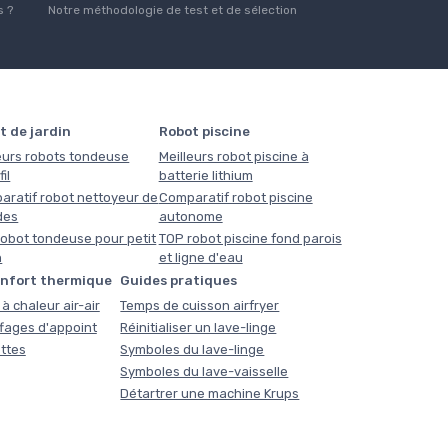
 ?
Notre méthodologie de test et de sélection
t de jardin
Robot piscine
eurs robots tondeuse
Meilleurs robot piscine à
il
batterie lithium
aratif robot nettoyeur de
Comparatif robot piscine
des
autonome
obot tondeuse pour petit
TOP robot piscine fond parois
n
et ligne d'eau
onfort thermique
Guides pratiques
à chaleur air-air
Temps de cuisson airfryer
fages d'appoint
Réinitialiser un lave-linge
ttes
Symboles du lave-linge
Symboles du lave-vaisselle
Détartrer une machine Krups