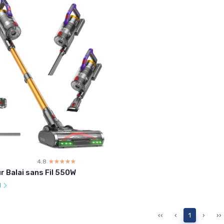
4.8
☆☆☆☆☆
★★★★★
r Balai sans Fil 550W
l
‹‹
‹
1
›
››