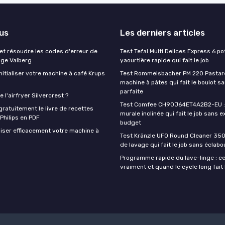
lus
Les derniers articles
t résoudre les codes d'erreur de
Test Tefal Multi Delices Express 6 pot
nge Valberg
yaourtière rapide qui fait le job
itialiser votre machine à café Krups
Test Rommelsbacher PM 220 Pastarel
machine à pâtes qui fait le boulot s
parfaite
 l'airfryer Silvercrest ?
Test Comfee CH90J64ET4A2B2-EU : 
ratuitement le livre de recettes
murale inclinée qui fait le job sans e
 Philips en PDF
budget
iser efficacement votre machine à
Test Kränzle UFO Round Cleaner 350
de lavage qui fait le job sans éclab
Programme rapide du lave-linge : ce 
vraiment et quand le cycle long fait 