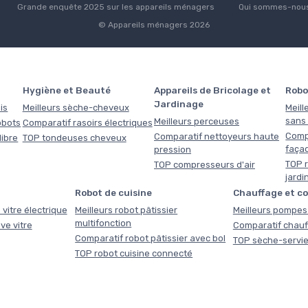
Grande enquête 2025 sur les appareils ménagers
Qui sommes-nous
© Appareils ménagers 2026
Hygiène et Beauté
Appareils de Bricolage et
Robo
Jardinage
is
Meilleurs sèche-cheveux
Meill
sans f
Meilleurs perceuses
obots
Comparatif rasoirs électriques
Comp
Comparatif nettoyeurs haute
libre
TOP tondeuses cheveux
faça
pression
TOP r
TOP compresseurs d'air
jardi
Robot de cuisine
Chauffage et c
 vitre électrique
Meilleurs robot pâtissier
Meilleurs pompes 
multifonction
ve vitre
Comparatif chauf
Comparatif robot pâtissier avec bol
TOP sèche-servie
TOP robot cuisine connecté