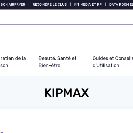
SSON AIRFRYER
|
REJOINDRE LE CLUB
|
KIT MÉDIA ET RP
|
DATA ROOM 
retien de la
Beauté, Santé et
Guides et Conseil
ison
Bien-être
d'Utilisation
KIPMAX