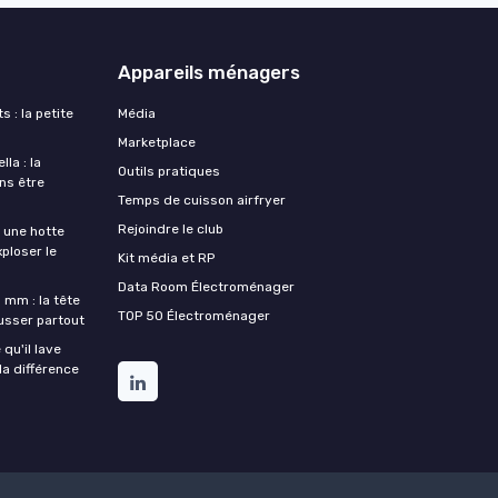
Appareils ménagers
s : la petite
Média
Marketplace
la : la
Outils pratiques
ans être
Temps de cuisson airfryer
Rejoindre le club
une hotte
xploser le
Kit média et RP
Data Room Électroménager
 mm : la tête
TOP 50 Électroménager
ousser partout
qu'il lave
la différence