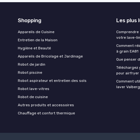
Shopping
Les plus 
Appareils de Cuisine
Comprendre e
votre lave-li
Entretien de la Maison
Comment réin
Hygiène et Beauté
à grain EA81
Appareils de Bricolage et Jardinage
Que penser de
Robot de jardin
Téléchargez g
Robot piscine
pour airfryer
Robot aspirateur et entretien des sols
Comment util
laver Valberg
Robot lave-vitres
Robot de cuisine
Autres produits et accessoires
Chauffage et confort thermique