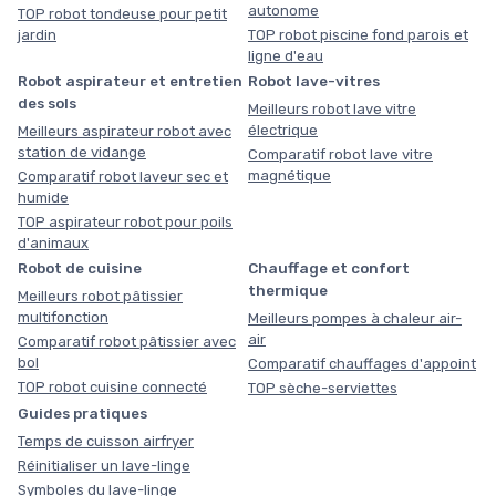
autonome
TOP robot tondeuse pour petit
jardin
TOP robot piscine fond parois et
ligne d'eau
Robot aspirateur et entretien
Robot lave-vitres
des sols
Meilleurs robot lave vitre
électrique
Meilleurs aspirateur robot avec
station de vidange
Comparatif robot lave vitre
magnétique
Comparatif robot laveur sec et
humide
TOP aspirateur robot pour poils
d'animaux
Robot de cuisine
Chauffage et confort
thermique
Meilleurs robot pâtissier
multifonction
Meilleurs pompes à chaleur air-
air
Comparatif robot pâtissier avec
bol
Comparatif chauffages d'appoint
TOP robot cuisine connecté
TOP sèche-serviettes
Guides pratiques
Temps de cuisson airfryer
Réinitialiser un lave-linge
Symboles du lave-linge