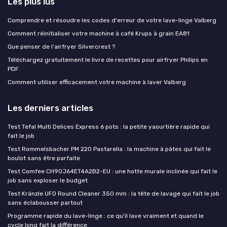
Les plus lus
Comprendre et résoudre les codes d'erreur de votre lave-linge Valberg
Comment réinitialiser votre machine à café Krups à grain EA81
Que penser de l'airfryer Silvercrest ?
Téléchargez gratuitement le livre de recettes pour airfryer Philips en
PDF
Comment utiliser efficacement votre machine à laver Valberg
Les derniers articles
Test Tefal Multi Delices Express 6 pots : la petite yaourtière rapide qui
fait le job
Test Rommelsbacher PM 220 Pastarella : la machine à pâtes qui fait le
boulot sans être parfaite
Test Comfee CH90J64ET4A2B2-EU : une hotte murale inclinée qui fait le
job sans exploser le budget
Test Kränzle UFO Round Cleaner 350 mm : la tête de lavage qui fait le job
sans éclabousser partout
Programme rapide du lave-linge : ce qu'il lave vraiment et quand le
cycle long fait la différence