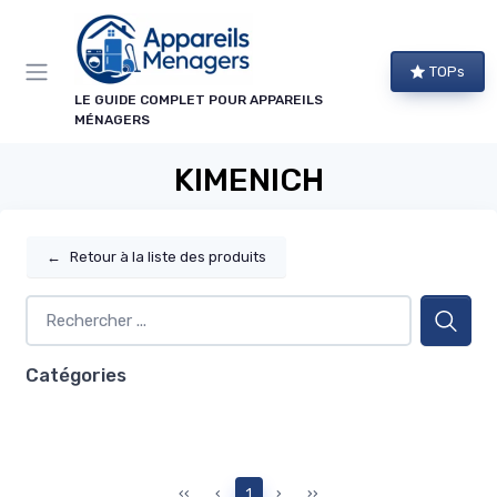
Panneau de gestion des cookies
TOPs
LE GUIDE COMPLET POUR APPAREILS
MÉNAGERS
KIMENICH
←
Retour à la liste des produits
Catégories
‹‹
‹
1
›
››