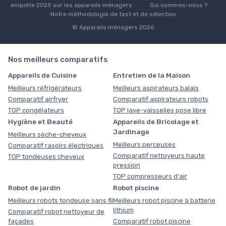
enquête 2025 sur les appareils ménagers
Qui sommes-nous ?
Notre méthodologie de test et de sélection
© Appareils ménagers 2026
Nos meilleurs comparatifs
Appareils de Cuisine
Entretien de la Maison
Meilleurs réfrigérateurs
Meilleurs aspirateurs balais
Comparatif airfryer
Comparatif aspirateurs robots
TOP congélateurs
TOP lave-vaisselles pose libre
Hygiène et Beauté
Appareils de Bricolage et
Jardinage
Meilleurs sèche-cheveux
Meilleurs perceuses
Comparatif rasoirs électriques
Comparatif nettoyeurs haute
TOP tondeuses cheveux
pression
TOP compresseurs d'air
Robot de jardin
Robot piscine
Meilleurs robots tondeuse sans fil
Meilleurs robot piscine à batterie
lithium
Comparatif robot nettoyeur de
façades
Comparatif robot piscine