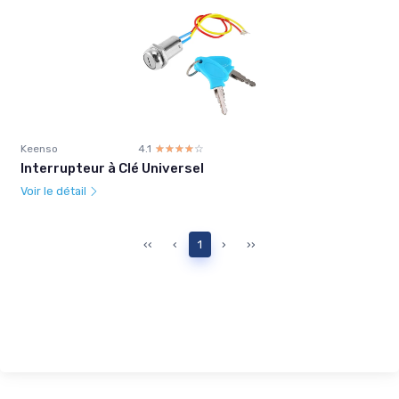
Keenso
4.1
☆☆☆☆☆
★★★★★
Interrupteur à Clé Universel
Voir le détail
‹‹
‹
1
›
››