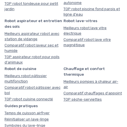
autonome
TOP robot tondeuse pour petit
jardin
TOP robot piscine fond parois et
ligne d'eau
Robot aspirateur et entretien
Robot lave-vitres
des sols
Meilleurs robot lave vitre
électrique
Meilleurs aspirateur robot avec
station de vidange
Comparatif robot lave vitre
magnétique
Comparatif robot laveur sec et
humide
TOP aspirateur robot pour poils
d'animaux
Robot de cuisine
Chauffage et confort
thermique
Meilleurs robot pâtissier
multifonction
Meilleurs pompes à chaleur air-
air
Comparatif robot pâtissier avec
bol
Comparatif chauffages d'appoint
TOP robot cuisine connecté
TOP sèche-serviettes
Guides pratiques
Temps de cuisson airfryer
Réinitialiser un lave-linge
Symboles du lave-linge