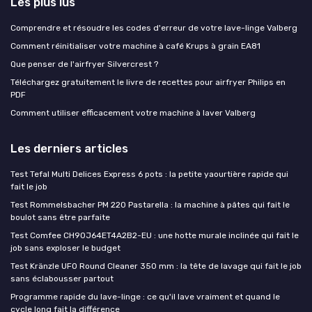
Les plus lus
Comprendre et résoudre les codes d'erreur de votre lave-linge Valberg
Comment réinitialiser votre machine à café Krups à grain EA81
Que penser de l'airfryer Silvercrest ?
Téléchargez gratuitement le livre de recettes pour airfryer Philips en
PDF
Comment utiliser efficacement votre machine à laver Valberg
Les derniers articles
Test Tefal Multi Delices Express 6 pots : la petite yaourtière rapide qui
fait le job
Test Rommelsbacher PM 220 Pastarella : la machine à pâtes qui fait le
boulot sans être parfaite
Test Comfee CH90J64ET4A2B2-EU : une hotte murale inclinée qui fait le
job sans exploser le budget
Test Kränzle UFO Round Cleaner 350 mm : la tête de lavage qui fait le job
sans éclabousser partout
Programme rapide du lave-linge : ce qu'il lave vraiment et quand le
cycle long fait la différence