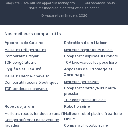
enquête 2025 sur les appareils ménagers
Qui sommes-nous ?
Notre méthodologie de test et de sélection
© Appareils ménagers 2026
Nos meilleurs comparatifs
Appareils de Cuisine
Entretien de la Maison
Meilleurs réfrigérateurs
Meilleurs aspirateurs balais
Comparatif airfryer
Comparatif aspirateurs robots
TOP congélateurs
TOP lave-vaisselles pose libre
Hygiène et Beauté
Appareils de Bricolage et
Jardinage
Meilleurs sèche-cheveux
Meilleurs perceuses
Comparatif rasoirs électriques
Comparatif nettoyeurs haute
TOP tondeuses cheveux
pression
TOP compresseurs d'air
Robot de jardin
Robot piscine
Meilleurs robots tondeuse sans fil
Meilleurs robot piscine à batterie
lithium
Comparatif robot nettoyeur de
façades
Comparatif robot piscine