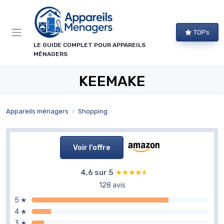
Panneau de gestion des cookies
TOPs
LE GUIDE COMPLET POUR APPAREILS
MÉNAGERS
KEEMAKE
Appareils ménagers
Shopping
Voir l'offre
4,6 sur 5
★★★★★
★★★★★
128 avis
5 ★
4 ★
3 ★