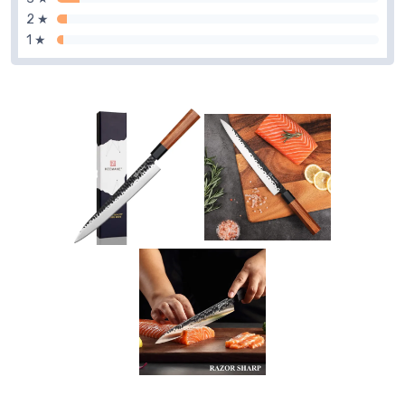
2 ★
1 ★