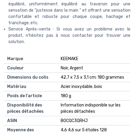
équilibré, uniformément équilibré au traversin pour une
sensation de "justesse dans la main " et offrant une sensation
confortable et robuste pour chaque coupe, hachage et
tranchage, etc.
Service Après-vente : Si vous avez un problème avec le
produit, n'hésitez pas à nous contacter pour trouver une
solution.
Marque
‎KEEMAKE
Couleur
‎Noir, Argent
Dimensions du colis
‎42,7 x 7,5 x 3,1 cm; 180 grammes
Matériau
‎Acier inoxydable, bois
Poids de l'article
‎180 g
Disponibilité des
‎Information indisponible sur les
pièces détachées
pièces détachées
ASIN
B0CQC3QRHJ
Moyenne des
4,6 4,6 sur 5 étoiles 128