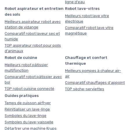
ligne d'eau
Robot aspirateur et entretien
Robot lave-vitres
des sols
Meilleurs robot lave vitre
électrique
Meilleurs aspirateur robot avec
station de vidange
Comparatif robot lave vitre
magnétique
Comparatif robot laveur sec et
humide
TOP aspirateur robot pour poils
d'animaux
Robot de cuisine
Chauffage et confort
thermique
Meilleurs robot pâtissier
multifonction
Meilleurs pompes à chaleur air-
air
Comparatif robot pâtissier avec
bol
Comparatif chauffages d'appoint
TOP robot cuisine connecté
TOP sèche-serviettes
Guides pratiques
Temps de cuisson airfryer
Réinitialiser un lave-linge
Symboles du lave-linge
Symboles du lave-vaisselle
Détartrer une machine Krups