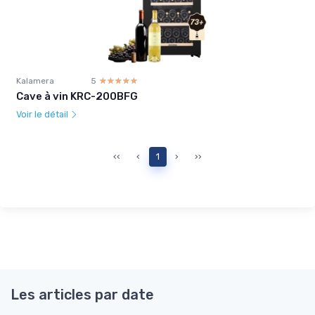
Kalamera
5
☆☆☆☆☆
★★★★★
Cave à vin KRC-200BFG
Voir le détail
‹‹
‹
1
›
››
Les articles par date