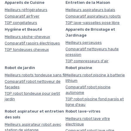
Appareils de Cuisine
Entretien de la Maison
Meilleurs réfrigérateurs
Meilleurs aspirateurs balais
Comparatif airfryer
Comparatif aspirateurs robots
TOP congélateurs
TOP lave-vaisselles pose libre
Hygiène et Beauté
Appareils de Bricolage et
Jardinage
Meilleurs sèche-cheveux
Meilleurs perceuses
Comparatif rasoirs électriques
Comparatif nettoyeurs haute
TOP tondeuses cheveux
pression
TOP compresseurs d'air
Robot de jardin
Robot piscine
Meilleurs robots tondeuse sans fil
Meilleurs robot piscine à batterie
lithium
Comparatif robot nettoyeur de
façades
Comparatif robot piscine
autonome
TOP robot tondeuse pour petit
jardin
TOP robot piscine fond parois et
ligne d'eau
Robot aspirateur et entretien
Robot lave-vitres
des sols
Meilleurs robot lave vitre
électrique
Meilleurs aspirateur robot avec
station de vidange
Comparatif robot lave vitre