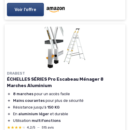
Voir l'offre
DRABEST
ÉCHELLES SÉRIES Pro Escabeau Ménager 8
Marches Aluminium
＋
8 marches
pour un accès facile
＋
Mains courantes
pour plus de sécurité
＋
Résistance jusqu'à
150 KG
＋
En
aluminium léger
et durable
＋
Utilisation
multifonctions
★★★★★
★★★★★
4,2/5
—
515 avis