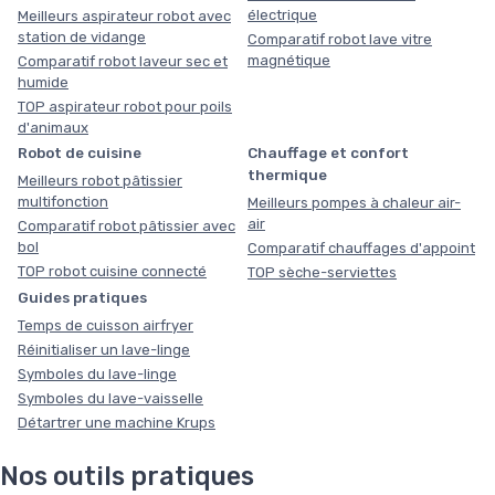
électrique
Meilleurs aspirateur robot avec
station de vidange
Comparatif robot lave vitre
magnétique
Comparatif robot laveur sec et
humide
TOP aspirateur robot pour poils
d'animaux
Robot de cuisine
Chauffage et confort
thermique
Meilleurs robot pâtissier
multifonction
Meilleurs pompes à chaleur air-
air
Comparatif robot pâtissier avec
bol
Comparatif chauffages d'appoint
TOP robot cuisine connecté
TOP sèche-serviettes
Guides pratiques
Temps de cuisson airfryer
Réinitialiser un lave-linge
Symboles du lave-linge
Symboles du lave-vaisselle
Détartrer une machine Krups
Nos outils pratiques