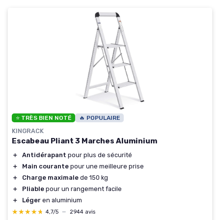
⭐ TRÈS BIEN NOTÉ
🔥 POPULAIRE
KINGRACK
Escabeau Pliant 3 Marches Aluminium
＋
Antidérapant
pour plus de sécurité
＋
Main courante
pour une meilleure prise
＋
Charge maximale
de 150 kg
＋
Pliable
pour un rangement facile
＋
Léger
en aluminium
★★★★★
★★★★★
4,7/5
—
2944 avis