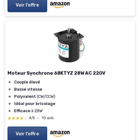
Voir l'offre
Moteur Synchrone 68KTYZ 28W AC 220V
＋
Couple élevé
＋
Basse vitesse
＋
Polyvalent
(CW/CCW)
＋
Idéal pour bricolage
＋
Efficace
à 28W
★★★★★
★★★★★
4/5
—
10 avis
Voir l'offre