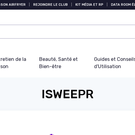
SSON AIRFRYER
|
REJOINDRE LE CLUB
|
KIT MÉDIA ET RP
|
DATA ROOM 
retien de la
Beauté, Santé et
Guides et Conseil
ison
Bien-être
d'Utilisation
ISWEEPR