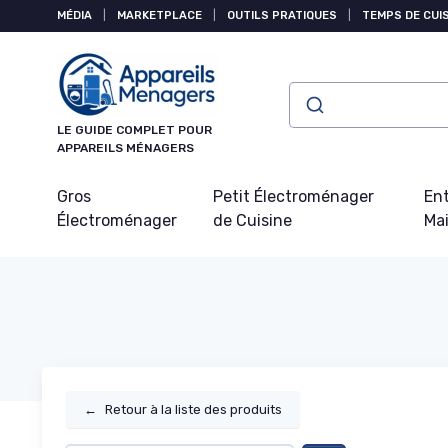
Panneau de gestion des cookies
MÉDIA
|
MARKETPLACE
|
OUTILS PRATIQUES
|
TEMPS DE CUI
LE GUIDE COMPLET POUR
APPAREILS MÉNAGERS
Gros
Petit Électroménager
Ent
Électroménager
de Cuisine
Ma
←
Retour à la liste des produits