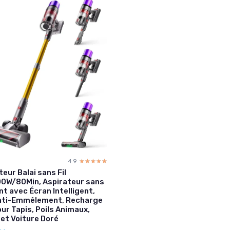
4.9
☆☆☆☆☆
★★★★★
eur Balai sans Fil
0W/80Min, Aspirateur sans
nt avec Écran Intelligent,
nti-Emmêlement, Recharge
our Tapis, Poils Animaux,
 et Voiture Doré