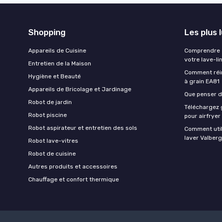
Shopping
Les plus 
Appareils de Cuisine
Comprendre e
votre lave-li
Entretien de la Maison
Comment réin
Hygiène et Beauté
à grain EA81
Appareils de Bricolage et Jardinage
Que penser de
Robot de jardin
Téléchargez g
Robot piscine
pour airfryer
Robot aspirateur et entretien des sols
Comment util
laver Valberg
Robot lave-vitres
Robot de cuisine
Autres produits et accessoires
Chauffage et confort thermique