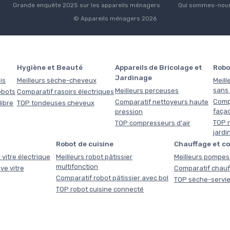
Grande enquête 2025 sur les appareils ménagers
Qui sommes-nous
© Appareils ménagers 2026
Hygiène et Beauté
Appareils de Bricolage et
Robo
Jardinage
is
Meilleurs sèche-cheveux
Meill
sans f
Meilleurs perceuses
obots
Comparatif rasoirs électriques
Comp
Comparatif nettoyeurs haute
libre
TOP tondeuses cheveux
faça
pression
TOP r
TOP compresseurs d'air
jardi
Robot de cuisine
Chauffage et c
 vitre électrique
Meilleurs robot pâtissier
Meilleurs pompes 
multifonction
ve vitre
Comparatif chauf
Comparatif robot pâtissier avec bol
TOP sèche-servie
TOP robot cuisine connecté