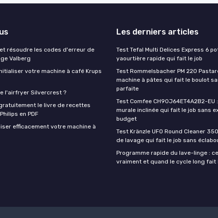
lus
Les derniers articles
t résoudre les codes d'erreur de
Test Tefal Multi Delices Express 6 pot
nge Valberg
yaourtière rapide qui fait le job
itialiser votre machine à café Krups
Test Rommelsbacher PM 220 Pastarel
machine à pâtes qui fait le boulot s
parfaite
 l'airfryer Silvercrest ?
Test Comfee CH90J64ET4A2B2-EU : 
ratuitement le livre de recettes
murale inclinée qui fait le job sans e
 Philips en PDF
budget
iser efficacement votre machine à
Test Kränzle UFO Round Cleaner 350
de lavage qui fait le job sans éclab
Programme rapide du lave-linge : ce 
vraiment et quand le cycle long fait 