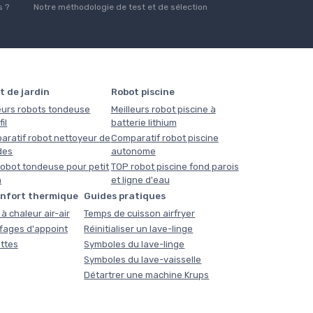
 ?
Notre méthodologie de test et de sélection
t de jardin
Robot piscine
eurs robots tondeuse
Meilleurs robot piscine à
il
batterie lithium
aratif robot nettoyeur de
Comparatif robot piscine
des
autonome
obot tondeuse pour petit
TOP robot piscine fond parois
n
et ligne d'eau
onfort thermique
Guides pratiques
à chaleur air-air
Temps de cuisson airfryer
fages d'appoint
Réinitialiser un lave-linge
ttes
Symboles du lave-linge
Symboles du lave-vaisselle
Détartrer une machine Krups