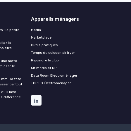
Appareils ménagers
s : la petite
Média
Marketplace
la : la
Outils pratiques
ans être
Temps de cuisson airfryer
Rejoindre le club
une hotte
xploser le
Kit média et RP
Data Room Électroménager
 mm : la tête
TOP 50 Électroménager
ousser partout
qu'il lave
la différence