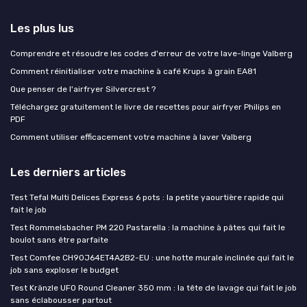
Les plus lus
Comprendre et résoudre les codes d'erreur de votre lave-linge Valberg
Comment réinitialiser votre machine à café Krups à grain EA81
Que penser de l'airfryer Silvercrest ?
Téléchargez gratuitement le livre de recettes pour airfryer Philips en
PDF
Comment utiliser efficacement votre machine à laver Valberg
Les derniers articles
Test Tefal Multi Delices Express 6 pots : la petite yaourtière rapide qui
fait le job
Test Rommelsbacher PM 220 Pastarella : la machine à pâtes qui fait le
boulot sans être parfaite
Test Comfee CH90J64ET4A2B2-EU : une hotte murale inclinée qui fait le
job sans exploser le budget
Test Kränzle UFO Round Cleaner 350 mm : la tête de lavage qui fait le job
sans éclabousser partout