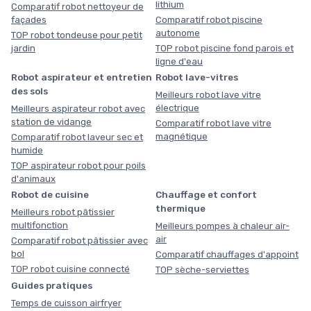
lithium
Comparatif robot nettoyeur de
façades
Comparatif robot piscine
autonome
TOP robot tondeuse pour petit
jardin
TOP robot piscine fond parois et
ligne d'eau
Robot aspirateur et entretien
Robot lave-vitres
des sols
Meilleurs robot lave vitre
électrique
Meilleurs aspirateur robot avec
station de vidange
Comparatif robot lave vitre
magnétique
Comparatif robot laveur sec et
humide
TOP aspirateur robot pour poils
d'animaux
Robot de cuisine
Chauffage et confort
thermique
Meilleurs robot pâtissier
multifonction
Meilleurs pompes à chaleur air-
air
Comparatif robot pâtissier avec
bol
Comparatif chauffages d'appoint
TOP robot cuisine connecté
TOP sèche-serviettes
Guides pratiques
Temps de cuisson airfryer