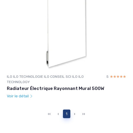
ILO ILO TECHNOLOGIE ILO CONSEIL SCI ILO ILO
5
☆☆☆☆☆
★★★★★
TECHNOLOGY
Radiateur Électrique Rayonnant Mural 500W
Voir le détail
‹‹
‹
1
›
››