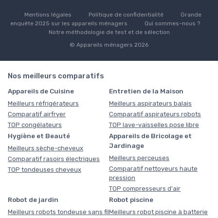
Mentions légales
Politique de confidentialité
Grande
enquête 2025 sur les appareils ménagers
Qui sommes-nous ?
Notre méthodologie de test et de sélection
© Appareils ménagers 2026
Nos meilleurs comparatifs
Appareils de Cuisine
Entretien de la Maison
Meilleurs réfrigérateurs
Meilleurs aspirateurs balais
Comparatif airfryer
Comparatif aspirateurs robots
TOP congélateurs
TOP lave-vaisselles pose libre
Hygiène et Beauté
Appareils de Bricolage et
Jardinage
Meilleurs sèche-cheveux
Meilleurs perceuses
Comparatif rasoirs électriques
Comparatif nettoyeurs haute
TOP tondeuses cheveux
pression
TOP compresseurs d'air
Robot de jardin
Robot piscine
Meilleurs robots tondeuse sans fil
Meilleurs robot piscine à batterie