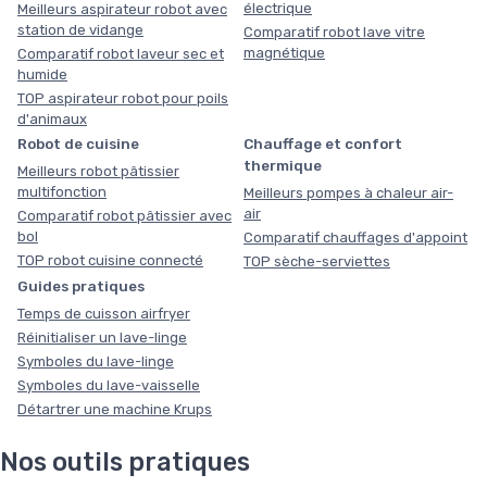
électrique
Meilleurs aspirateur robot avec
station de vidange
Comparatif robot lave vitre
magnétique
Comparatif robot laveur sec et
humide
TOP aspirateur robot pour poils
d'animaux
Robot de cuisine
Chauffage et confort
thermique
Meilleurs robot pâtissier
multifonction
Meilleurs pompes à chaleur air-
air
Comparatif robot pâtissier avec
bol
Comparatif chauffages d'appoint
TOP robot cuisine connecté
TOP sèche-serviettes
Guides pratiques
Temps de cuisson airfryer
Réinitialiser un lave-linge
Symboles du lave-linge
Symboles du lave-vaisselle
Détartrer une machine Krups
Nos outils pratiques