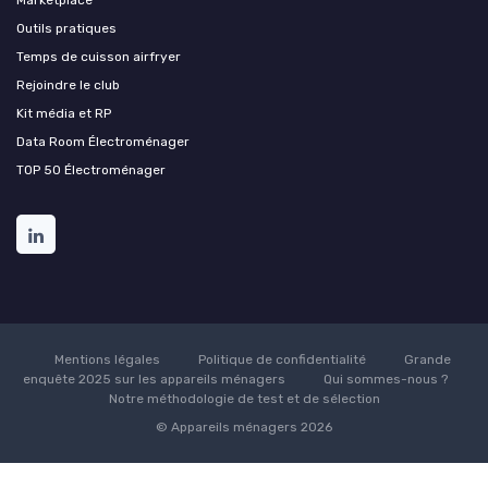
Outils pratiques
Temps de cuisson airfryer
Rejoindre le club
Kit média et RP
Data Room Électroménager
TOP 50 Électroménager
Mentions légales
Politique de confidentialité
Grande
enquête 2025 sur les appareils ménagers
Qui sommes-nous ?
Notre méthodologie de test et de sélection
© Appareils ménagers 2026