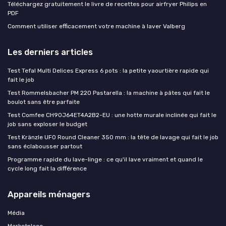
Téléchargez gratuitement le livre de recettes pour airfryer Philips en
PDF
Comment utiliser efficacement votre machine à laver Valberg
Les derniers articles
Test Tefal Multi Delices Express 6 pots : la petite yaourtière rapide qui
fait le job
Test Rommelsbacher PM 220 Pastarella : la machine à pâtes qui fait le
boulot sans être parfaite
Test Comfee CH90J64ET4A2B2-EU : une hotte murale inclinée qui fait le
job sans exploser le budget
Test Kränzle UFO Round Cleaner 350 mm : la tête de lavage qui fait le job
sans éclabousser partout
Programme rapide du lave-linge : ce qu'il lave vraiment et quand le
cycle long fait la différence
Appareils ménagers
Média
Marketplace