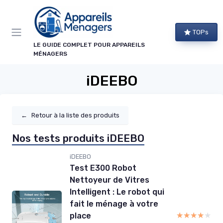
Panneau de gestion des cookies
TOPs
LE GUIDE COMPLET POUR APPAREILS
MÉNAGERS
iDEEBO
←
Retour à la liste des produits
Nos tests produits iDEEBO
iDEEBO
Test E300 Robot
Nettoyeur de Vitres
Intelligent : Le robot qui
fait le ménage à votre
★★★★★
★★★★★
place