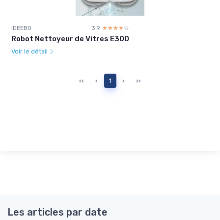
iDEEBO
3.9
☆☆☆☆☆
★★★★★
Robot Nettoyeur de Vitres E300
Voir le détail
‹‹
‹
1
›
››
Les articles par date