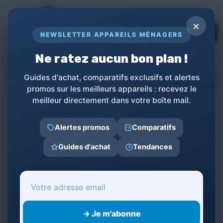
Panneau de gestion des cookies
×
TOPs
NEWSLETTER APPAREILS MÉNAGERS
LE GUIDE COMPLET POUR APPAREILS
MÉNAGERS
Ne ratez aucun bon plan !
Hycote
Guides d'achat, comparatifs exclusifs et alertes
promos sur les meilleurs appareils : recevez le
meilleur directement dans votre boîte mail.
←
Retour à la liste des produits
Alertes promos
Comparatifs
Guides d'achat
Tendances
Catégories
Appareils de Bricolage et Jardinage
1
→ Je m'abonne