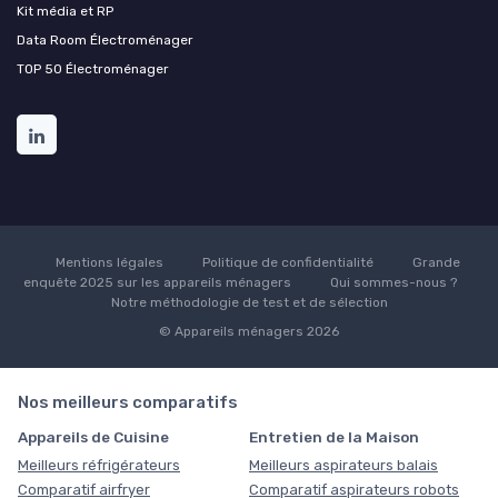
Kit média et RP
Data Room Électroménager
TOP 50 Électroménager
Mentions légales
Politique de confidentialité
Grande
enquête 2025 sur les appareils ménagers
Qui sommes-nous ?
Notre méthodologie de test et de sélection
© Appareils ménagers 2026
Nos meilleurs comparatifs
Appareils de Cuisine
Entretien de la Maison
Meilleurs réfrigérateurs
Meilleurs aspirateurs balais
Comparatif airfryer
Comparatif aspirateurs robots