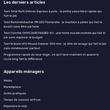
Les derniers articles
Test Tefal Multi Delices Express 6 pots : la petite yaourtière rapide qui
fait le job
Test Rommelsbacher PM 220 Pastarella : la machine à pâtes qui fait le
boulot sans être parfaite
Test Comfee CH90J64ET4A2B2-EU : une hotte murale inclinée qui fait le
job sans exploser le budget
Test Kränzle UFO Round Cleaner 350 mm : la tête de lavage qui fait le job
sans éclabousser partout
Programme rapide du lave-linge : ce qu'il lave vraiment et quand le
cycle long fait la différence
Appareils ménagers
Média
Marketplace
Outils pratiques
Temps de cuisson airfryer
Rejoindre le club