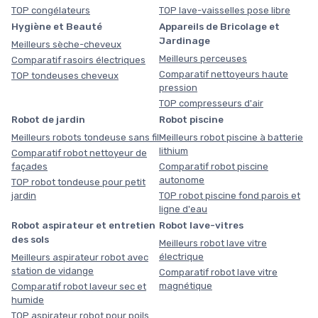
TOP congélateurs
TOP lave-vaisselles pose libre
Hygiène et Beauté
Appareils de Bricolage et
Jardinage
Meilleurs sèche-cheveux
Meilleurs perceuses
Comparatif rasoirs électriques
Comparatif nettoyeurs haute
TOP tondeuses cheveux
pression
TOP compresseurs d'air
Robot de jardin
Robot piscine
Meilleurs robots tondeuse sans fil
Meilleurs robot piscine à batterie
lithium
Comparatif robot nettoyeur de
façades
Comparatif robot piscine
autonome
TOP robot tondeuse pour petit
jardin
TOP robot piscine fond parois et
ligne d'eau
Robot aspirateur et entretien
Robot lave-vitres
des sols
Meilleurs robot lave vitre
électrique
Meilleurs aspirateur robot avec
station de vidange
Comparatif robot lave vitre
magnétique
Comparatif robot laveur sec et
humide
TOP aspirateur robot pour poils