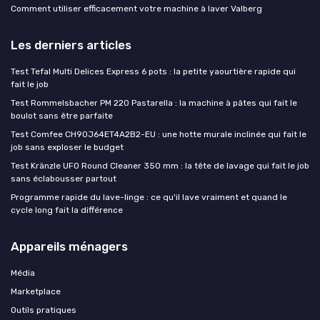
Comment utiliser efficacement votre machine à laver Valberg
Les derniers articles
Test Tefal Multi Delices Express 6 pots : la petite yaourtière rapide qui
fait le job
Test Rommelsbacher PM 220 Pastarella : la machine à pâtes qui fait le
boulot sans être parfaite
Test Comfee CH90J64ET4A2B2-EU : une hotte murale inclinée qui fait le
job sans exploser le budget
Test Kränzle UFO Round Cleaner 350 mm : la tête de lavage qui fait le job
sans éclabousser partout
Programme rapide du lave-linge : ce qu'il lave vraiment et quand le
cycle long fait la différence
Appareils ménagers
Média
Marketplace
Outils pratiques