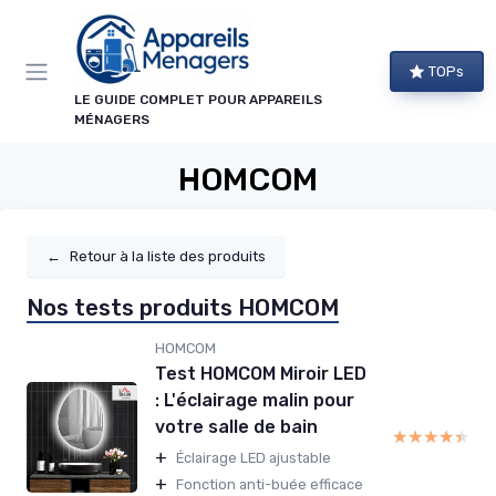
Panneau de gestion des cookies
TOPs
LE GUIDE COMPLET POUR APPAREILS
MÉNAGERS
HOMCOM
←
Retour à la liste des produits
Nos tests produits HOMCOM
HOMCOM
Test HOMCOM Miroir LED
: L'éclairage malin pour
votre salle de bain
★★★★★
★★★★★
+
Éclairage LED ajustable
+
Fonction anti-buée efficace