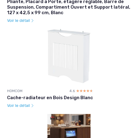
Pliante, Placard à Porte, étagère réglable, Barre de
Suspension, Compartiment Ouvert et Support latéral,
127 x 42,5 x 99 cm, Blanc
Voir le détail
HOMCOM
4.6
☆☆☆☆☆
★★★★★
Cache-radiateur en Bois Design Blanc
Voir le détail