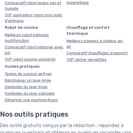
magnétique
Comparatif robot laveur sec et
humide
TOP aspirateur robot pour poils
d'animaux
Robot de cuisine
Chauffage et confort
thermique
Meilleurs robot pâtissier
multifonction
Meilleurs pompes à chaleur air-
air
Comparatif robot pâtissier avec
bol
Comparatif chauffages d'appoint
TOP robot cuisine connecté
TOP sèche-serviettes
Guides pratiques
Temps de cuisson airfryer
Réinitialiser un lave-linge
Symboles du lave-linge
Symboles du lave-vaisselle
Détartrer une machine Krups
Nos outils pratiques
Des outils gratuits conçus par la rédaction : répondez à
quelques questions et obtenez en quelques secondes une