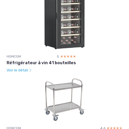
HOMCOM
5
☆☆☆☆☆
★★★★★
Réfrigérateur à vin 41 bouteilles
Voir le détail
HOMCOM
4.6
☆☆☆☆☆
★★★★★