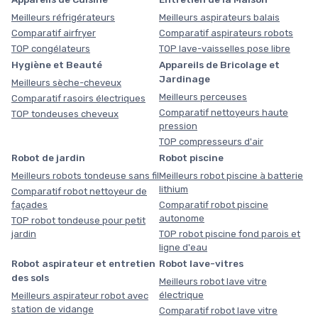
Meilleurs réfrigérateurs
Meilleurs aspirateurs balais
Comparatif airfryer
Comparatif aspirateurs robots
TOP congélateurs
TOP lave-vaisselles pose libre
Hygiène et Beauté
Appareils de Bricolage et
Jardinage
Meilleurs sèche-cheveux
Meilleurs perceuses
Comparatif rasoirs électriques
Comparatif nettoyeurs haute
TOP tondeuses cheveux
pression
TOP compresseurs d'air
Robot de jardin
Robot piscine
Meilleurs robots tondeuse sans fil
Meilleurs robot piscine à batterie
lithium
Comparatif robot nettoyeur de
façades
Comparatif robot piscine
autonome
TOP robot tondeuse pour petit
jardin
TOP robot piscine fond parois et
ligne d'eau
Robot aspirateur et entretien
Robot lave-vitres
des sols
Meilleurs robot lave vitre
électrique
Meilleurs aspirateur robot avec
station de vidange
Comparatif robot lave vitre