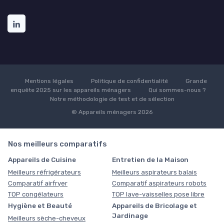
Mentions légales
Politique de confidentialité
Grande
enquête 2025 sur les appareils ménagers
Qui sommes-nous ?
Notre méthodologie de test et de sélection
© Appareils ménagers 2026
Nos meilleurs comparatifs
Appareils de Cuisine
Entretien de la Maison
Meilleurs réfrigérateurs
Meilleurs aspirateurs balais
Comparatif airfryer
Comparatif aspirateurs robots
TOP congélateurs
TOP lave-vaisselles pose libre
Hygiène et Beauté
Appareils de Bricolage et
Jardinage
Meilleurs sèche-cheveux