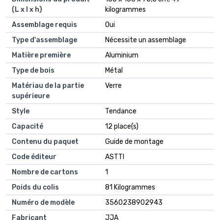
(L x l x h)
kilogrammes
Assemblage requis
‎Oui
Type d'assemblage
‎Nécessite un assemblage
Matière première
‎Aluminium
Type de bois
‎Métal
Matériau de la partie
‎Verre
supérieure
Style
‎Tendance
Capacité
‎12 place(s)
Contenu du paquet
‎Guide de montage
Code éditeur
‎ASTTI
Nombre de cartons
‎1
Poids du colis
‎81 Kilogrammes
Numéro de modèle
‎3560238902943
Fabricant
‎JJA