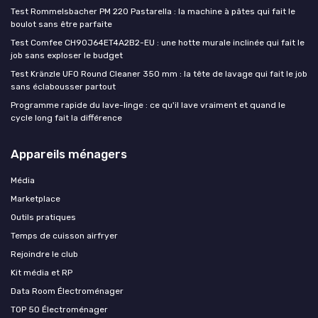
Test Rommelsbacher PM 220 Pastarella : la machine à pâtes qui fait le
boulot sans être parfaite
Test Comfee CH90J64ET4A2B2-EU : une hotte murale inclinée qui fait le
job sans exploser le budget
Test Kränzle UFO Round Cleaner 350 mm : la tête de lavage qui fait le job
sans éclabousser partout
Programme rapide du lave-linge : ce qu'il lave vraiment et quand le
cycle long fait la différence
Appareils ménagers
Média
Marketplace
Outils pratiques
Temps de cuisson airfryer
Rejoindre le club
Kit média et RP
Data Room Électroménager
TOP 50 Électroménager