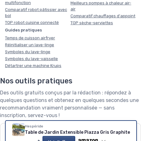
multifonction
Meilleurs pompes à chaleur air-
air
Comparatif robot pâtissier avec
bol
Comparatif chauffages d'appoint
TOP robot cuisine connecté
TOP sèche-serviettes
Guides pratiques
Temps de cuisson airfryer
Réinitialiser un lave-linge
Symboles du lave-linge
Symboles du lave-vaisselle
Détartrer une machine Krups
Nos outils pratiques
Des outils gratuits conçus par la rédaction : répondez à
quelques questions et obtenez en quelques secondes une
recommandation vraiment personnalisée — sans
inscription, servez-vous !
Hespéride
❄️
🧺
🌱
Table de Jardin Extensible Piazza Gris Graphite
Puissance de
Capacité de lave-
Robot tondeuse : le