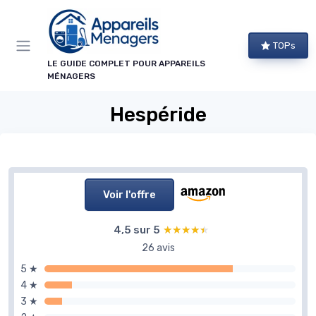
Panneau de gestion des cookies
TOPs
LE GUIDE COMPLET POUR APPAREILS
MÉNAGERS
Hespéride
Voir l'offre
4,5 sur 5
★★★★★
★★★★★
26 avis
5 ★
4 ★
3 ★