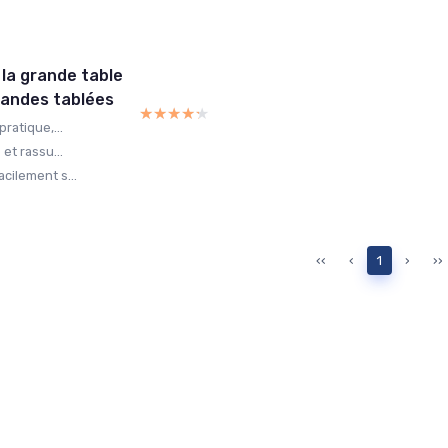
 la grande table
grandes tablées
★★★★★
★★★★★
ratique,...
et rassu...
cilement s...
‹‹
‹
1
›
››