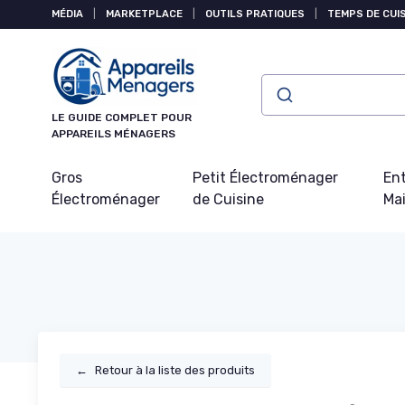
Panneau de gestion des cookies
MÉDIA
|
MARKETPLACE
|
OUTILS PRATIQUES
|
TEMPS DE CUI
LE GUIDE COMPLET POUR
APPAREILS MÉNAGERS
Gros
Petit Électroménager
Ent
Électroménager
de Cuisine
Ma
←
Retour à la liste des produits