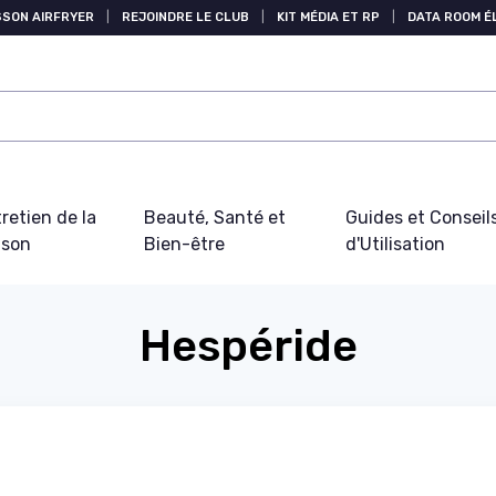
SSON AIRFRYER
|
REJOINDRE LE CLUB
|
KIT MÉDIA ET RP
|
DATA ROOM 
retien de la
Beauté, Santé et
Guides et Conseil
ison
Bien-être
d'Utilisation
Hespéride