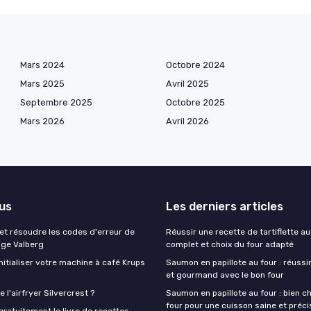
Mars 2024
Octobre 2024
Mars 2025
Avril 2025
Septembre 2025
Octobre 2025
Mars 2026
Avril 2026
lus
Les derniers articles
t résoudre les codes d'erreur de
Réussir une recette de tartiflette au
nge Valberg
complet et choix du four adapté
itialiser votre machine à café Krups
Saumon en papillote au four : réussir
et gourmand avec le bon four
 l'airfryer Silvercrest ?
Saumon en papillote au four : bien ch
four pour une cuisson saine et préci
ratuitement le livre de recettes