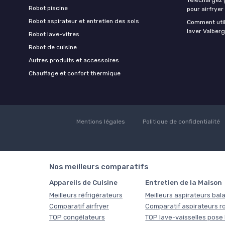
Robot piscine
pour airfryer
Robot aspirateur et entretien des sols
Comment util
laver Valberg
Robot lave-vitres
Robot de cuisine
Autres produits et accessoires
Chauffage et confort thermique
Mentions légales
Politique de confidentialité
Nos meilleurs comparatifs
Appareils de Cuisine
Entretien de la Maison
Meilleurs réfrigérateurs
Meilleurs aspirateurs bala
Comparatif airfryer
Comparatif aspirateurs r
TOP congélateurs
TOP lave-vaisselles pose 