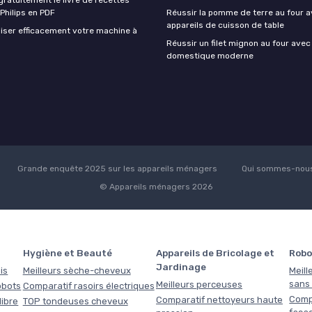
 Philips en PDF
Réussir la pomme de terre au four a
appareils de cuisson de table
iser efficacement votre machine à
Réussir un filet mignon au four avec
domestique moderne
Grande enquête 2025 sur les appareils ménagers
Qui sommes-nous
© Appareils ménagers 2026
Hygiène et Beauté
Appareils de Bricolage et
Robo
Jardinage
is
Meilleurs sèche-cheveux
Meill
sans f
Meilleurs perceuses
obots
Comparatif rasoirs électriques
Comp
Comparatif nettoyeurs haute
libre
TOP tondeuses cheveux