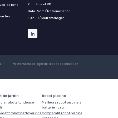
Kit média et RP
vec les bons
Data Room Électroménager
 un four
TOP 50 Électroménager
 ?
Notre méthodologie de test et de sélection
t de jardin
Robot piscine
eurs robots tondeuse
Meilleurs robot piscine à
il
batterie lithium
aratif robot nettoyeur de
Comparatif robot piscine