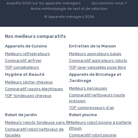
enquête 2025 sur les appareils ménagers
Qui sommes-nous ?
Notre méthodologie de test et de sélection
© Appareils ménagers 2026
Nos meilleurs comparatifs
Appareils de Cuisine
Entretien de la Maison
Meilleurs réfrigérateurs
Meilleurs aspirateurs balais
Comparatif airfryer
Comparatif aspirateurs robots
TOP congélateurs
TOP lave-vaisselles pose libre
Hygiène et Beauté
Appareils de Bricolage et
Jardinage
Meilleurs sèche-cheveux
Meilleurs perceuses
Comparatif rasoirs électriques
Comparatif nettoyeurs haute
TOP tondeuses cheveux
pression
TOP compresseurs d'air
Robot de jardin
Robot piscine
Meilleurs robots tondeuse sans fil
Meilleurs robot piscine à batterie
lithium
Comparatif robot nettoyeur de
façades
Comparatif robot piscine