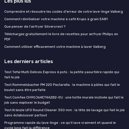
Les plus lus
Comprendre et résoudre les codes d'erreur de votre lave-linge Valberg
Comment réinitialiser votre machine à café Krups à grain EA81
Que penser de l'airfryer Silvercrest ?
Téléchargez gratuitement le livre de recettes pour airfryer Philips en
PDF
Comment utiliser efficacement votre machine à laver Valberg
Les derniers articles
Test Tefal Multi Delices Express 6 pots : la petite yaourtière rapide qui
fait le job
Test Rommelsbacher PM 220 Pastarella : la machine à pâtes qui fait le
boulot sans être parfaite
Test Comfee CH90J64ET4A2B2-EU : une hotte murale inclinée qui fait le
job sans exploser le budget
Test Kränzle UFO Round Cleaner 350 mm : la tête de lavage qui fait le job
sans éclabousser partout
Programme rapide du lave-linge : ce qu'il lave vraiment et quand le
cycle long fait la différence