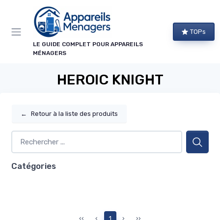
Panneau de gestion des cookies
TOPs
LE GUIDE COMPLET POUR APPAREILS
MÉNAGERS
HEROIC KNIGHT
←
Retour à la liste des produits
Catégories
‹‹
‹
1
›
››