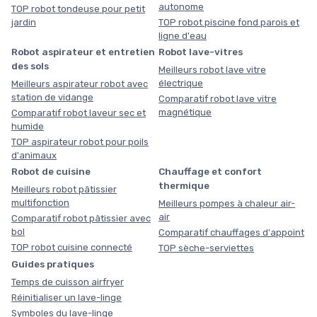
autonome
TOP robot tondeuse pour petit
jardin
TOP robot piscine fond parois et
ligne d'eau
Robot aspirateur et entretien
Robot lave-vitres
des sols
Meilleurs robot lave vitre
électrique
Meilleurs aspirateur robot avec
station de vidange
Comparatif robot lave vitre
magnétique
Comparatif robot laveur sec et
humide
TOP aspirateur robot pour poils
d'animaux
Robot de cuisine
Chauffage et confort
thermique
Meilleurs robot pâtissier
multifonction
Meilleurs pompes à chaleur air-
air
Comparatif robot pâtissier avec
bol
Comparatif chauffages d'appoint
TOP robot cuisine connecté
TOP sèche-serviettes
Guides pratiques
Temps de cuisson airfryer
Réinitialiser un lave-linge
Symboles du lave-linge