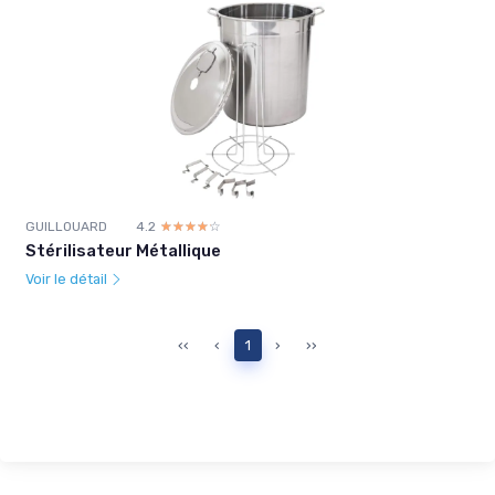
GUILLOUARD
4.2
☆☆☆☆☆
★★★★★
Stérilisateur Métallique
Voir le détail
‹‹
‹
1
›
››