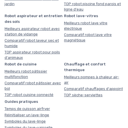
jardin
TOP robot piscine fond parois et
ligne d'eau
Robot aspirateur et entretien
Robot lave-vitres
des sols
Meilleurs robot lave vitre
électrique
Meilleurs aspirateur robot avec
station de vidange
Comparatif robot lave vitre
magnétique
Comparatif robot laveur sec et
humide
TOP aspirateur robot pour poils
d'animaux
Robot de cuisine
Chauffage et confort
thermique
Meilleurs robot pâtissier
multifonction
Meilleurs pompes à chaleur air-
air
Comparatif robot pâtissier avec
bol
Comparatif chauffages d'appoint
TOP robot cuisine connecté
TOP sèche-serviettes
Guides pratiques
Temps de cuisson airfryer
Réinitialiser un lave-linge
Symboles du lave-linge
Symboles du lave-vaisselle