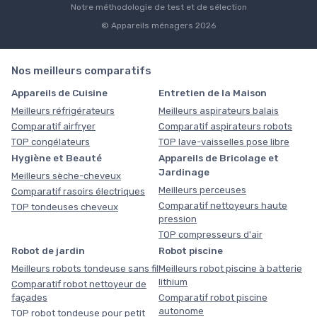
Notre méthodologie de test et de sélection
© Appareils ménagers 2026
Nos meilleurs comparatifs
Appareils de Cuisine
Entretien de la Maison
Meilleurs réfrigérateurs
Meilleurs aspirateurs balais
Comparatif airfryer
Comparatif aspirateurs robots
TOP congélateurs
TOP lave-vaisselles pose libre
Hygiène et Beauté
Appareils de Bricolage et
Jardinage
Meilleurs sèche-cheveux
Meilleurs perceuses
Comparatif rasoirs électriques
Comparatif nettoyeurs haute
TOP tondeuses cheveux
pression
TOP compresseurs d'air
Robot de jardin
Robot piscine
Meilleurs robots tondeuse sans fil
Meilleurs robot piscine à batterie
lithium
Comparatif robot nettoyeur de
façades
Comparatif robot piscine
autonome
TOP robot tondeuse pour petit