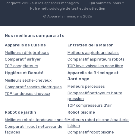
enquête 2025 sur les appareils ménagers
Qui sommes-nous ?
Notre méthodologie de test et de sélection
© Appareils ménagers 2026
Nos meilleurs comparatifs
Appareils de Cuisine
Entretien de la Maison
Meilleurs réfrigérateurs
Meilleurs aspirateurs balais
Comparatif airfryer
Comparatif aspirateurs robots
TOP congélateurs
TOP lave-vaisselles pose libre
Hygiène et Beauté
Appareils de Bricolage et
Jardinage
Meilleurs sèche-cheveux
Meilleurs perceuses
Comparatif rasoirs électriques
Comparatif nettoyeurs haute
TOP tondeuses cheveux
pression
TOP compresseurs d'air
Robot de jardin
Robot piscine
Meilleurs robots tondeuse sans fil
Meilleurs robot piscine à batterie
lithium
Comparatif robot nettoyeur de
façades
Comparatif robot piscine