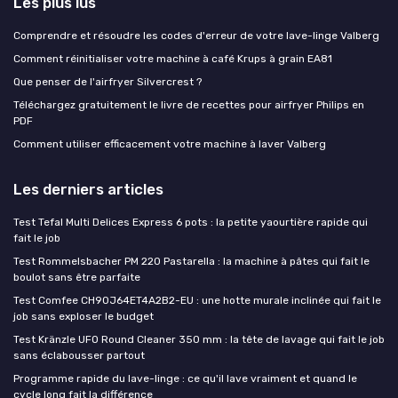
Les plus lus
Comprendre et résoudre les codes d'erreur de votre lave-linge Valberg
Comment réinitialiser votre machine à café Krups à grain EA81
Que penser de l'airfryer Silvercrest ?
Téléchargez gratuitement le livre de recettes pour airfryer Philips en
PDF
Comment utiliser efficacement votre machine à laver Valberg
Les derniers articles
Test Tefal Multi Delices Express 6 pots : la petite yaourtière rapide qui
fait le job
Test Rommelsbacher PM 220 Pastarella : la machine à pâtes qui fait le
boulot sans être parfaite
Test Comfee CH90J64ET4A2B2-EU : une hotte murale inclinée qui fait le
job sans exploser le budget
Test Kränzle UFO Round Cleaner 350 mm : la tête de lavage qui fait le job
sans éclabousser partout
Programme rapide du lave-linge : ce qu'il lave vraiment et quand le
cycle long fait la différence