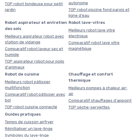
autonome
TOP robot tondeuse pour petit
jardin
TOP robot piscine fond parois et
ligne d'eau
Robot aspirateur et entretien
Robot lave-vitres
des sols
Meilleurs robot lave vitre
électrique
Meilleurs aspirateur robot avec
station de vidange
Comparatif robot lave vitre
magnétique
Comparatif robot laveur sec et
humide
TOP aspirateur robot pour poils
d'animaux
Robot de cuisine
Chauffage et confort
thermique
Meilleurs robot pâtissier
multifonction
Meilleurs pompes à chaleur air-
air
Comparatif robot pâtissier avec
bol
Comparatif chauffages d'appoint
TOP robot cuisine connecté
TOP sèche-serviettes
Guides pratiques
Temps de cuisson airfryer
Réinitialiser un lave-linge
Symboles du lave-linge