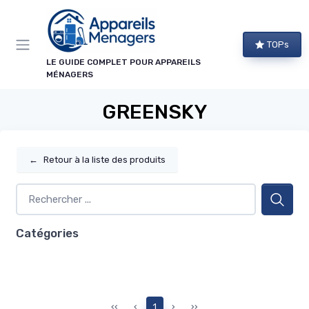
Panneau de gestion des cookies
TOPs
LE GUIDE COMPLET POUR APPAREILS
MÉNAGERS
GREENSKY
←
Retour à la liste des produits
Catégories
‹‹
‹
1
›
››