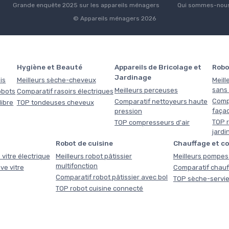
Grande enquête 2025 sur les appareils ménagers
Qui sommes-nous
© Appareils ménagers 2026
Hygiène et Beauté
Appareils de Bricolage et
Robo
Jardinage
is
Meilleurs sèche-cheveux
Meill
sans f
Meilleurs perceuses
obots
Comparatif rasoirs électriques
Comp
Comparatif nettoyeurs haute
libre
TOP tondeuses cheveux
faça
pression
TOP r
TOP compresseurs d'air
jardi
Robot de cuisine
Chauffage et c
 vitre électrique
Meilleurs robot pâtissier
Meilleurs pompes 
multifonction
ve vitre
Comparatif chauf
Comparatif robot pâtissier avec bol
TOP sèche-servie
TOP robot cuisine connecté