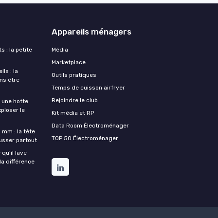
Appareils ménagers
s : la petite
Média
Marketplace
la : la
Outils pratiques
ans être
Temps de cuisson airfryer
Rejoindre le club
une hotte
xploser le
Kit média et RP
Data Room Électroménager
 mm : la tête
TOP 50 Électroménager
ousser partout
qu'il lave
la différence