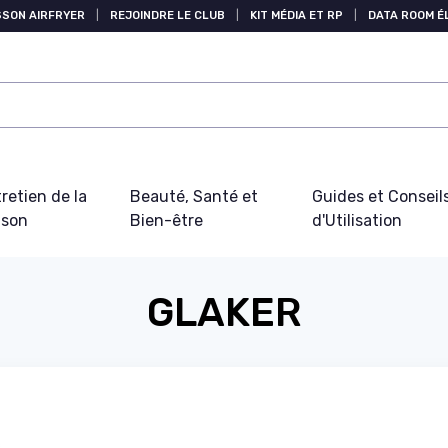
SSON AIRFRYER
|
REJOINDRE LE CLUB
|
KIT MÉDIA ET RP
|
DATA ROOM 
retien de la
Beauté, Santé et
Guides et Conseil
ison
Bien-être
d'Utilisation
GLAKER