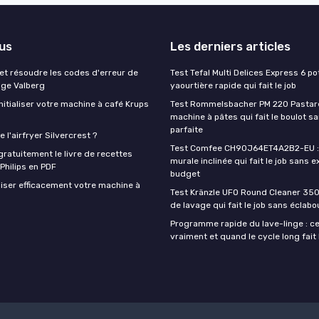
lus
Les derniers articles
t résoudre les codes d'erreur de
Test Tefal Multi Delices Express 6 pot
nge Valberg
yaourtière rapide qui fait le job
itialiser votre machine à café Krups
Test Rommelsbacher PM 220 Pastarel
machine à pâtes qui fait le boulot s
parfaite
 l'airfryer Silvercrest ?
Test Comfee CH90J64ET4A2B2-EU : 
ratuitement le livre de recettes
murale inclinée qui fait le job sans e
 Philips en PDF
budget
iser efficacement votre machine à
Test Kränzle UFO Round Cleaner 350
de lavage qui fait le job sans éclab
Programme rapide du lave-linge : ce 
vraiment et quand le cycle long fait 