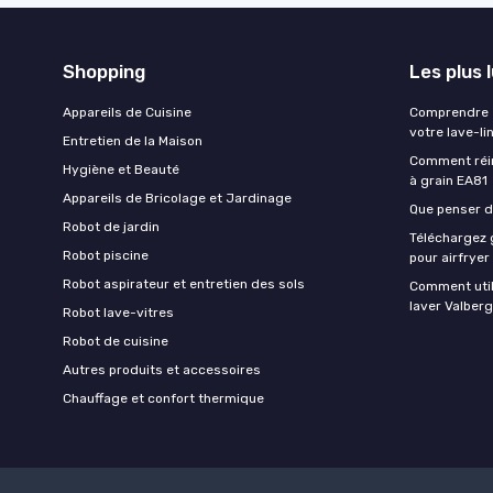
Shopping
Les plus 
Appareils de Cuisine
Comprendre e
votre lave-li
Entretien de la Maison
Comment réin
Hygiène et Beauté
à grain EA81
Appareils de Bricolage et Jardinage
Que penser de
Robot de jardin
Téléchargez g
Robot piscine
pour airfryer
Robot aspirateur et entretien des sols
Comment util
laver Valberg
Robot lave-vitres
Robot de cuisine
Autres produits et accessoires
Chauffage et confort thermique