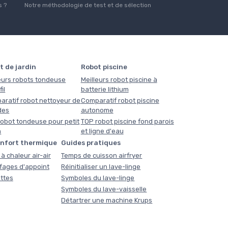
 ?
Notre méthodologie de test et de sélection
t de jardin
Robot piscine
eurs robots tondeuse
Meilleurs robot piscine à
il
batterie lithium
aratif robot nettoyeur de
Comparatif robot piscine
des
autonome
obot tondeuse pour petit
TOP robot piscine fond parois
n
et ligne d'eau
onfort thermique
Guides pratiques
à chaleur air-air
Temps de cuisson airfryer
fages d'appoint
Réinitialiser un lave-linge
ttes
Symboles du lave-linge
Symboles du lave-vaisselle
Détartrer une machine Krups