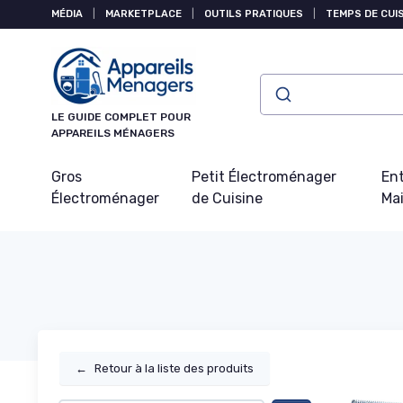
Panneau de gestion des cookies
MÉDIA
|
MARKETPLACE
|
OUTILS PRATIQUES
|
TEMPS DE CUI
LE GUIDE COMPLET POUR
APPAREILS MÉNAGERS
Gros
Petit Électroménager
Ent
Électroménager
de Cuisine
Ma
←
Retour à la liste des produits